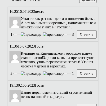
16:25
16.07.2023
некто
Утки то как раз там где им и положено быть .
А вот вы наманикюренные , напомаженные и
изнеженные у них в " гостях " .
1
3
Ответить
11:36
15.07.2023
Гость
Купание на Кинешемском городском пляже
стало опасно!Заросли камыша препятствуют
течению, утки- переносчики заразы! Утиная
чесотка у детей и взрослых.
2
1
Ответить
19:13
02.06.2023
Гость
Давно пора поменять старый строительный
песок на новый с карьера .