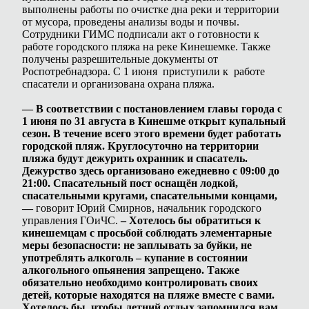
выполнены работы по очистке дна реки и территории
от мусора, проведены анализы воды и почвы.
Сотрудники ГИМС подписали акт о готовности к
работе городского пляжа на реке Кинешемке. Также
получены разрешительные документы от
Роспотребнадзора. С 1 июня приступили к работе
спасатели и организована охрана пляжа.
— В соответствии с постановлением главы города с
1 июня по 31 августа в Кинешме открыт купальный
сезон. В течение всего этого времени будет работать
городской пляж. Круглосуточно на территории
пляжа будут дежурить охранник и спасатель.
Дежурство здесь организовано ежедневно с 09:00 до
21:00. Спасательный пост оснащён лодкой,
спасательными кругами, спасательными концами,
—
говорит Юрий Смирнов, начальник городского
управления ГОиЧС.
– Хотелось бы обратиться к
кинешемцам с просьбой соблюдать элементарные
меры безопасности: не заплывать за буйки, не
употреблять алкоголь – купание в состоянии
алкогольного опьянения запрещено. Также
обязательно необходимо контролировать своих
детей, которые находятся на пляже вместе с вами.
Хотелось бы, чтобы летний отдых запомнился вам