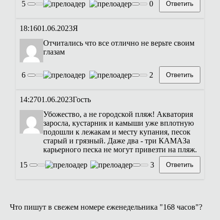
5
0
Ответить
18:16
01.06.2023
Я
Отчитались что все отлично не верьте своим
глазам
6
2
Ответить
14:27
01.06.2023
Гость
Убожество, а не городской пляж! Акватория
заросла, кустарник и камыши уже вплотную
подошли к лежакам и месту купания, песок
старый и грязный. Даже два - три КАМАЗа
карьерного песка не могут привезти на пляж.
15
3
Ответить
Что пишут в свежем номере еженедельника "168 часов"?