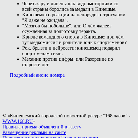
Через жару и ливень: как водномоторники со
всей страны боролись за медали в Кинешме.
Кинешемка о реакции на непорядок с тротуаром:
"Я даже не ожидала".
"Мозгов бы побольше", или О чём жалеет
осуждённая за подготовку теракта.
Кризис командного спорта в Кинешме: при чём
тут медкомиссия и родители юных спортсменов?
Рок, брызги и нейросети: кинешемец подарил
спортсменам гимн.
Механик против цифры, или Разорение по
старости лет.
Подробный анонс номера
© «Кинешемский городской новостной ресурс "168 часов" -
WWW.168.RU
»
Правила приема объявлений в газету
Размещение рекламы на сайте
Положение о политике конфиденциальности