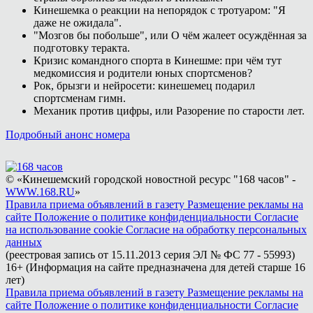
Кинешемка о реакции на непорядок с тротуаром: "Я
даже не ожидала".
"Мозгов бы побольше", или О чём жалеет осуждённая за
подготовку теракта.
Кризис командного спорта в Кинешме: при чём тут
медкомиссия и родители юных спортсменов?
Рок, брызги и нейросети: кинешемец подарил
спортсменам гимн.
Механик против цифры, или Разорение по старости лет.
Подробный анонс номера
© «Кинешемский городской новостной ресурс "168 часов" -
WWW.168.RU
»
Правила приема объявлений в газету
Размещение рекламы на
сайте
Положение о политике конфиденциальности
Согласие
на использование cookie
Согласие на обработку персональных
данных
(реестровая запись от 15.11.2013 серия ЭЛ № ФС 77 - 55993)
16+ (Информация на сайте предназначена для детей старше 16
лет)
Правила приема объявлений в газету
Размещение рекламы на
сайте
Положение о политике конфиденциальности
Согласие