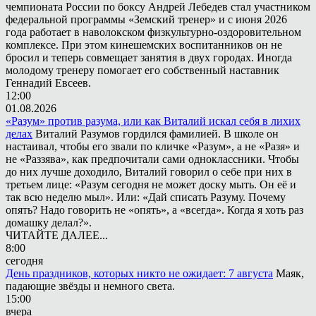
чемпионата России по боксу Андрей Лебедев стал участником
федеральной программы «Земский тренер» и с июня 2026
года работает в наволокском физкультурно-оздоровительном
комплексе. При этом кинешемских воспитанников он не
бросил и теперь совмещает занятия в двух городах. Иногда
молодому тренеру помогает его собственный наставник
Геннадий Евсеев.
12:00
01.08.2026
«Разум» против разума, или как Виталий искал себя в лихих
делах
Виталий Разумов гордился фамилией. В школе он
настаивал, чтобы его звали по кличке «Разум», а не «Разя» и
не «Раззява», как предпочитали сами одноклассники. Чтобы
до них лучше доходило, Виталий говорил о себе при них в
третьем лице: «Разум сегодня не может доску мыть. Он её и
так всю неделю мыл». Или: «Дай списать Разуму. Почему
опять? Надо говорить не «опять», а «всегда». Когда я хоть раз
домашку делал?».
ЧИТАЙТЕ ДАЛЕЕ...
8:00
сегодня
День праздников, которых никто не ожидает: 7 августа
Маяк,
падающие звёзды и немного света.
15:00
вчера