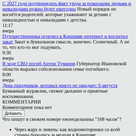
С 2027 года подтверждать факт ухода за пожилыми людьми и
инвалидами нужно будет ежегодно
Новый порядок не
коснётся родителей, которые ухаживают за детьми с
инвалидностью и инвалидами с детства.
11:17
вчера
Путешественника огорчил в Кинешме интернет и восхитил
закат
Закат в буквальном смысле, конечно. Солнечный. А не
то, что кто-то мог подумать.
9:30
вчера
В ходе СВО погиб Антон Туманов
Губернатор Ивановской
области выразил соболезнования семье погибшего.
8:00
вчера
День праздников, которых никто не ожидает: 6 августа
Бумажный журавлик, свежее дыхание и приятные
воспоминания.
КОММЕНТАРИИ
Комментариев пока нет
Добавить
Что пишут в свежем номере еженедельника "168 часов"?
Через жару и ливень: как водномоторники со всей
страны боролись за медали в Кинешме.