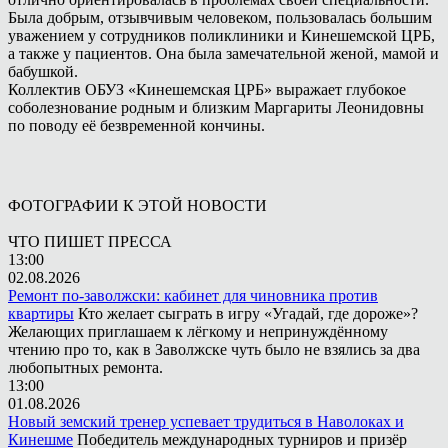
Была добрым, отзывчивым человеком, пользовалась большим
уважением у сотрудников поликлиники и Кинешемской ЦРБ,
а также у пациентов. Она была замечательной женой, мамой и
бабушкой.
Коллектив ОБУЗ «Кинешемская ЦРБ» выражает глубокое
соболезнование родным и близким Маргариты Леонидовны
по поводу её безвременной кончины.
ФОТОГРАФИИ К ЭТОЙ НОВОСТИ
ЧТО ПИШЕТ ПРЕССА
13:00
02.08.2026
Ремонт по-заволжски: кабинет для чиновника против
квартиры
Кто желает сыграть в игру «Угадай, где дороже»?
Желающих приглашаем к лёгкому и непринуждённому
чтению про то, как в Заволжске чуть было не взялись за два
любопытных ремонта.
13:00
01.08.2026
Новый земский тренер успевает трудиться в Наволоках и
Кинешме
Победитель международных турниров и призёр