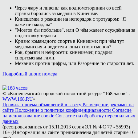
Через жару и ливень: как водномоторники со всей
страны боролись за медали в Кинешме.
Кинешемка о реакции на непорядок с тротуаром: "Я
даже не ожидала".
"Мозгов бы побольше", или О чём жалеет осуждённая за
подготовку теракта.
Кризис командного спорта в Кинешме: при чём тут
медкомиссия и родители юных спортсменов?
Рок, брызги и нейросети: кинешемец подарил
спортсменам гимн.
Механик против цифры, или Разорение по старости лет.
Подробный анонс номера
© «Кинешемский городской новостной ресурс "168 часов" -
WWW.168.RU
»
Правила приема объявлений в газету
Размещение рекламы на
сайте
Положение о политике конфиденциальности
Согласие
на использование cookie
Согласие на обработку персональных
данных
(реестровая запись от 15.11.2013 серия ЭЛ № ФС 77 - 55993)
16+ (Информация на сайте предназначена для детей старше 16
лет)