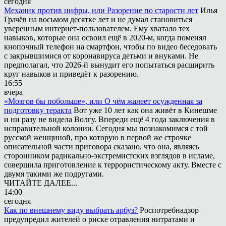
сегодня
Механик против цифры, или Разорение по старости лет
Илья
Грачёв на восьмом десятке лет и не думал становиться
уверенным интернет-пользователем. Ему хватало тех
навыков, которые она освоил ещё в 2020-м, когда поменял
кнопочный телефон на смартфон, чтобы по видео беседовать
с закрывшимися от коронавируса детьми и внуками. Не
предполагал, что 2026-й вынудит его попытаться расширить
круг навыков и приведёт к разорению.
16:55
вчера
«Мозгов бы побольше», или О чём жалеет осужденная за
подготовку теракта
Вот уже 10 лет как она живёт в Кинешме
и ни разу не видела Волгу. Впереди ещё 4 года заключения в
исправительной колонии. Сегодня мы познакомимся с той
русской женщиной, про которую в первой же строчке
описательной части приговора сказано, что она, являясь
сторонником радикально-экстремистских взглядов в исламе,
совершила приготовление к террористическому акту. Вместе с
двумя такими же подругами.
ЧИТАЙТЕ ДАЛЕЕ...
14:00
сегодня
Как по внешнему виду выбрать арбуз?
Роспотребнадзор
предупредил жителей о риске отравления нитратами и