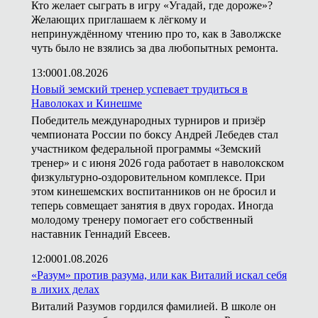
Кто желает сыграть в игру «Угадай, где дороже»?
Желающих приглашаем к лёгкому и
непринуждённому чтению про то, как в Заволжске
чуть было не взялись за два любопытных ремонта.
13:00
01.08.2026
Новый земский тренер успевает трудиться в
Наволоках и Кинешме
Победитель международных турниров и призёр
чемпионата России по боксу Андрей Лебедев стал
участником федеральной программы «Земский
тренер» и с июня 2026 года работает в наволокском
физкультурно-оздоровительном комплексе. При
этом кинешемских воспитанников он не бросил и
теперь совмещает занятия в двух городах. Иногда
молодому тренеру помогает его собственный
наставник Геннадий Евсеев.
12:00
01.08.2026
«Разум» против разума, или как Виталий искал себя
в лихих делах
Виталий Разумов гордился фамилией. В школе он