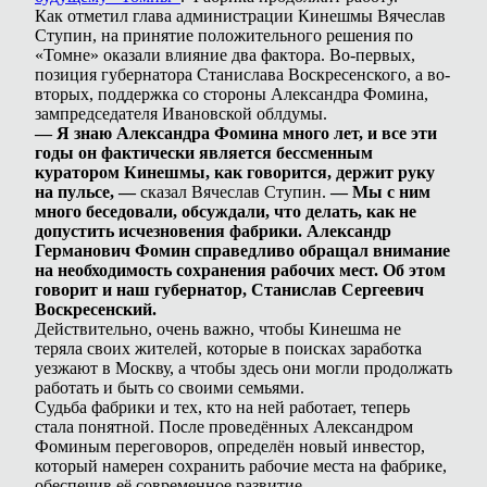
Как отметил глава администрации Кинешмы Вячеслав
Ступин, на принятие положительного решения по
«Томне» оказали влияние два фактора. Во-первых,
позиция губернатора Станислава Воскресенского, а во-
вторых, поддержка со стороны Александра Фомина,
зампредседателя Ивановской облдумы.
— Я знаю Александра Фомина много лет, и все эти
годы он фактически является бессменным
куратором Кинешмы, как говорится, держит руку
на пульсе, —
сказал Вячеслав Ступин.
— Мы с ним
много беседовали, обсуждали, что делать, как не
допустить исчезновения фабрики. Александр
Германович Фомин справедливо обращал внимание
на необходимость сохранения рабочих мест. Об этом
говорит и наш губернатор, Станислав Сергеевич
Воскресенский.
Действительно, очень важно, чтобы Кинешма не
теряла своих жителей, которые в поисках заработка
уезжают в Москву, а чтобы здесь они могли продолжать
работать и быть со своими семьями.
Судьба фабрики и тех, кто на ней работает, теперь
стала понятной. После проведённых Александром
Фоминым переговоров, определён новый инвестор,
который намерен сохранить рабочие места на фабрике,
обеспечив её современное развитие.