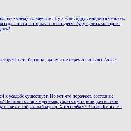
олодежь чему-то научить? Ну а если, вдруг, найдется человек,
всегда - тетки, которым за шестьдесят будут учить молодежь
дежь?
карств нет . бензина , да их и не перечислишь все более
 к усадьбе существует. Но вот что поражает, состояние
? Выпилить старые деревья, убрать кустарник, раз в сезон
зу вывезти собранный мусор. Хотя о чём я? Это же Кинешма