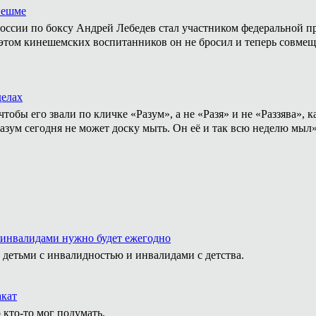
нешме
ссии по боксу Андрей Лебедев стал участником федеральной пр
том кинешемских воспитанников он не бросил и теперь совмеща
делах
тобы его звали по кличке «Разум», а не «Разя» и не «Раззява»,
Разум сегодня не может доску мыть. Он её и так всю неделю мыл
 инвалидами нужно будет ежегодно
 детьми с инвалидностью и инвалидами с детства.
акат
 кто-то мог подумать.