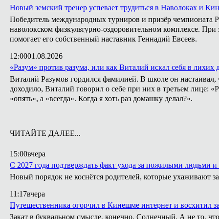
Новый земский тренер успевает трудиться в Наволоках и Ки
Победитель международных турниров и призёр чемпионата Ро
наволокском физкультурно-оздоровительном комплексе. При э
помогает его собственный наставник Геннадий Евсеев.
12:00
01.08.2026
«Разум» против разума, или как Виталий искал себя в лихих 
Виталий Разумов гордился фамилией. В школе он настаивал, ч
доходило, Виталий говорил о себе при них в третьем лице: «
«опять», а «всегда». Когда я хоть раз домашку делал?».
ЧИТАЙТЕ ДАЛЕЕ...
15:00
вчера
С 2027 года подтверждать факт ухода за пожилыми людьми и
Новый порядок не коснётся родителей, которые ухаживают за
11:17
вчера
Путешественника огорчил в Кинешме интернет и восхитил з
Закат в буквальном смысле, конечно. Солнечный. А не то, что