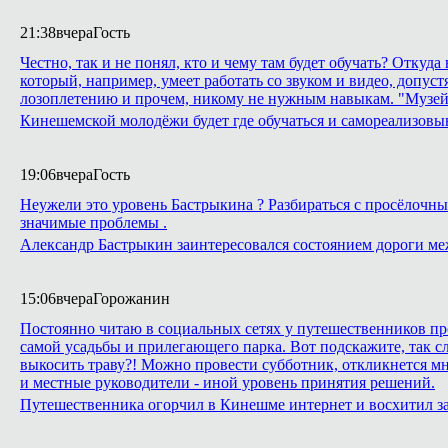
21:38
вчера
Гость
Честно, так и не понял, кто и чему там будет обучать? Откуд
который, например, умеет работать со звуком и видео, допуст
лозоплетению и прочем, никому не нужным навыкам. "Музей
Кинешемской молодёжи будет где обучаться и самореализовы
19:06
вчера
Гость
Неужели это уровень Бастрыкина ? Разбираться с просёлочным
значимые проблемы .
Александр Бастрыкин заинтересовался состоянием дороги м
15:06
вчера
Горожанин
Постоянно читаю в социальных сетях у путешественников про
самой усадьбы и прилегающего парка. Вот подскажите, так сл
выкосить траву?! Можно провести субботник, откликнется м
и местные руководители - иной уровень принятия решений.
Путешественника огорчил в Кинешме интернет и восхитил з