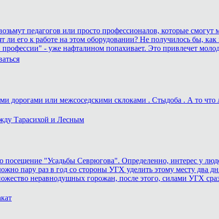
а возьмут педагогов или просто профессионалов, которые смогут м
ят ли его к работе на этом оборудовании? Не получилось бы, как 
 профессии" - уже нафталином попахивает. Это привлечет моло
ваться
и дорогами или межсоседскими склоками . Стыдоба . А то что ле
ежду Тарасихой и Лесным
 посещение "Усадьбы Севрюгова". Определенно, интерес у людей
ожно пару раз в год со стороны УГХ уделить этому месту два дня
ножество неравнодушных горожан, после этого, силами УГХ сра
акат