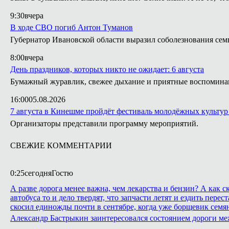
9:30
вчера
В ходе СВО погиб Антон Туманов
Губернатор Ивановской области выразил соболезнования сем
8:00
вчера
День праздников, которых никто не ожидает: 6 августа
Бумажный журавлик, свежее дыхание и приятные воспомина
16:00
05.08.2026
7 августа в Кинешме пройдёт фестиваль молодёжных культур
Организаторы представили программу мероприятий.
СВЕЖИЕ КОММЕНТАРИИ
0:25
сегодня
Гостю
А разве дорога менее важна, чем лекарства и бензин? А как
автобуса то и дело твердят, что запчасти летят и ездить пе
скосил единожды почти в сентябре, когда уже борщевик семян
Александр Бастрыкин заинтересовался состоянием дороги м