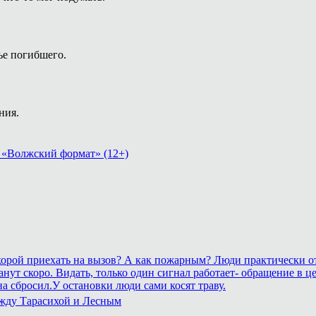
ье погибшего.
ния.
 «Волжский формат» (12+)
 скорой приехать на вызов? А как пожарным? Люди практически о
рестанут скоро. Видать, только один сигнал работает- обращение
а сбросил.У остановки люди сами косят траву.
ежду Тарасихой и Лесным