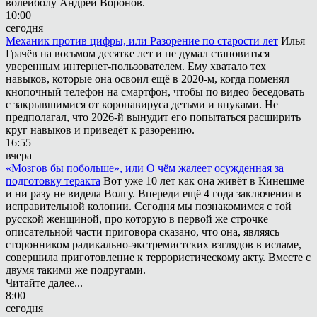
волейболу Андрей Воронов.
10:00
сегодня
Механик против цифры, или Разорение по старости лет
Илья
Грачёв на восьмом десятке лет и не думал становиться
уверенным интернет-пользователем. Ему хватало тех
навыков, которые она освоил ещё в 2020-м, когда поменял
кнопочный телефон на смартфон, чтобы по видео беседовать
с закрывшимися от коронавируса детьми и внуками. Не
предполагал, что 2026-й вынудит его попытаться расширить
круг навыков и приведёт к разорению.
16:55
вчера
«Мозгов бы побольше», или О чём жалеет осужденная за
подготовку теракта
Вот уже 10 лет как она живёт в Кинешме
и ни разу не видела Волгу. Впереди ещё 4 года заключения в
исправительной колонии. Сегодня мы познакомимся с той
русской женщиной, про которую в первой же строчке
описательной части приговора сказано, что она, являясь
сторонником радикально-экстремистских взглядов в исламе,
совершила приготовление к террористическому акту. Вместе с
двумя такими же подругами.
Читайте далее...
8:00
сегодня