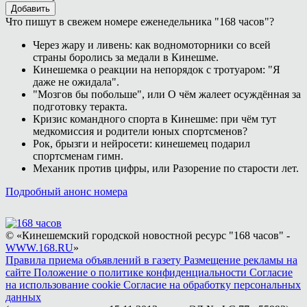
Добавить
Что пишут в свежем номере еженедельника "168 часов"?
Через жару и ливень: как водномоторники со всей
страны боролись за медали в Кинешме.
Кинешемка о реакции на непорядок с тротуаром: "Я
даже не ожидала".
"Мозгов бы побольше", или О чём жалеет осуждённая за
подготовку теракта.
Кризис командного спорта в Кинешме: при чём тут
медкомиссия и родители юных спортсменов?
Рок, брызги и нейросети: кинешемец подарил
спортсменам гимн.
Механик против цифры, или Разорение по старости лет.
Подробный анонс номера
© «Кинешемский городской новостной ресурс "168 часов" -
WWW.168.RU
»
Правила приема объявлений в газету
Размещение рекламы на
сайте
Положение о политике конфиденциальности
Согласие
на использование cookie
Согласие на обработку персональных
данных