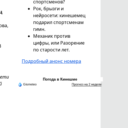
спортсменов?
Рок, брызги и
ц
нейросети: кинешемец
подарил спортсменам
ова,
гимн.
Механик против
цифры, или Разорение
3
по старости лет.
Подробный анонс номера
сети
Погода в Кинешме
й
Gismeteo
Прогноз на 2 недели