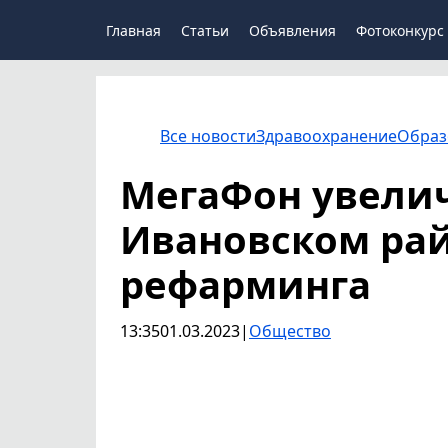
Главная
Статьи
Объявления
Фотоконкурс
Все новости
Здравоохранение
Образ
МегаФон увелич
Ивановском рай
рефарминга
13:35
01.03.2023
|
Общество