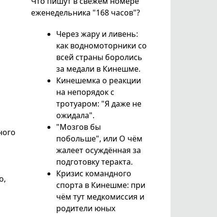
Что пишут в свежем номере
еженедельника "168 часов"?
Через жару и ливень:
как водномоторники со
всей страны боролись
за медали в Кинешме.
Кинешемка о реакции
на непорядок с
тротуаром: "Я даже не
ожидала".
"Мозгов бы
ного
побольше", или О чём
жалеет осуждённая за
подготовку теракта.
Кризис командного
о,
спорта в Кинешме: при
чём тут медкомиссия и
родители юных