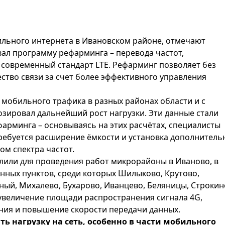
ильного интернета в Ивановском районе, отмечают
ал программу рефарминга – перевода частот,
 в современный стандарт LTE. Рефарминг позволяет без
ство связи за счет более эффективного управления
мобильного трафика в разных районах области и с
зировал дальнейший рост нагрузки. Эти данные стали
рминга – основываясь на этих расчётах, специалисты
ребуется расширение ёмкости и установка дополнитель
ом спектра частот.
лили для проведения работ микрорайоны в Иваново, в
нных пунктов, среди которых Шилыково, Крутово,
ый, Михалево, Бухарово, Иванцево, Беляницы, Строкин
 увеличение площади распространения сигнала 4G,
ния и повышение скорости передачи данных.
 нагрузку на сеть, особенно в части мобильного