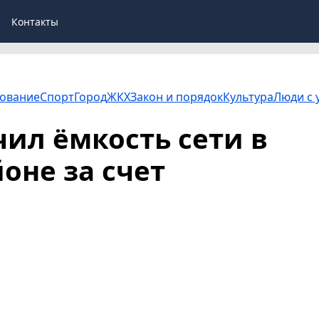
Контакты
ование
Спорт
Город
ЖКХ
Закон и порядок
Культура
Люди с 
ил ёмкость сети в
оне за счет