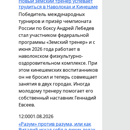
Новый земский тренер успевает
трудиться в Наволоках и Кинешме
Победитель международных
турниров и призёр чемпионата
России по боксу Андрей Лебедев
стал участником федеральной
программы «Земский тренер» и с
июня 2026 года работает в
наволокском физкультурно-
оздоровительном комплексе. При
этом кинешемских воспитанников
он не бросил и теперь совмещает
занятия в двух городах. Иногда
молодому тренеру помогает его
собственный наставник Геннадий
Евсеев.
12:00
01.08.2026
«Разум» против разума, или как
Виталий искал себя в лихих делах