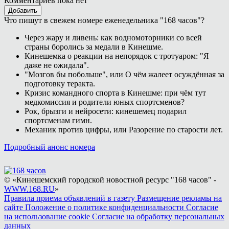
Комментариев пока нет
Добавить
Что пишут в свежем номере еженедельника "168 часов"?
Через жару и ливень: как водномоторники со всей
страны боролись за медали в Кинешме.
Кинешемка о реакции на непорядок с тротуаром: "Я
даже не ожидала".
"Мозгов бы побольше", или О чём жалеет осуждённая за
подготовку теракта.
Кризис командного спорта в Кинешме: при чём тут
медкомиссия и родители юных спортсменов?
Рок, брызги и нейросети: кинешемец подарил
спортсменам гимн.
Механик против цифры, или Разорение по старости лет.
Подробный анонс номера
© «Кинешемский городской новостной ресурс "168 часов" -
WWW.168.RU
»
Правила приема объявлений в газету
Размещение рекламы на
сайте
Положение о политике конфиденциальности
Согласие
на использование cookie
Согласие на обработку персональных
данных