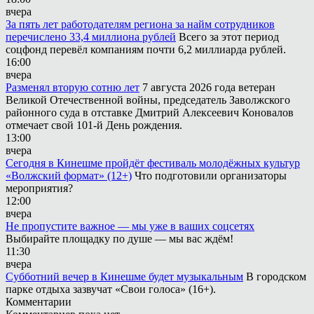
вчера
За пять лет работодателям региона за найм сотрудников
перечислено 33,4 миллиона рублей
Всего за этот период
соцфонд перевёл компаниям почти 6,2 миллиарда рублей.
16:00
вчера
Разменял вторую сотню лет
7 августа 2026 года ветеран
Великой Отечественной войны, председатель Заволжского
районного суда в отставке Дмитрий Алексеевич Коновалов
отмечает свой 101-й День рождения.
13:00
вчера
Сегодня в Кинешме пройдёт фестиваль молодёжных культур
«Волжский формат» (12+)
Что подготовили организаторы
мероприятия?
12:00
вчера
Не пропустите важное — мы уже в ваших соцсетях
Выбирайте площадку по душе — мы вас ждём!
11:30
вчера
Субботний вечер в Кинешме будет музыкальным
В городском
парке отдыха зазвучат «Свои голоса» (16+).
Комментарии