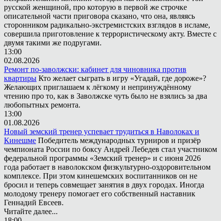
русской женщиной, про которую в первой же строчке
описательной части приговора сказано, что она, являясь
сторонником радикально-экстремистских взглядов в исламе,
совершила приготовление к террористическому акту. Вместе с
двумя такими же подругами.
13:00
02.08.2026
Ремонт по-заволжски: кабинет для чиновника против
квартиры
Кто желает сыграть в игру «Угадай, где дороже»?
Желающих приглашаем к лёгкому и непринуждённому
чтению про то, как в Заволжске чуть было не взялись за два
любопытных ремонта.
13:00
01.08.2026
Новый земский тренер успевает трудиться в Наволоках и
Кинешме
Победитель международных турниров и призёр
чемпионата России по боксу Андрей Лебедев стал участником
федеральной программы «Земский тренер» и с июня 2026
года работает в наволокском физкультурно-оздоровительном
комплексе. При этом кинешемских воспитанников он не
бросил и теперь совмещает занятия в двух городах. Иногда
молодому тренеру помогает его собственный наставник
Геннадий Евсеев.
Читайте далее...
18:00