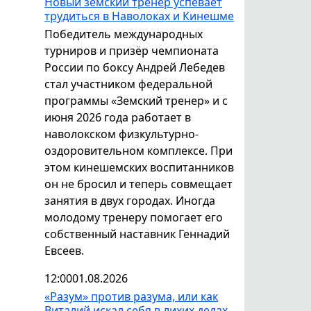
Новый земский тренер успевает
трудиться в Наволоках и Кинешме
Победитель международных
турниров и призёр чемпионата
России по боксу Андрей Лебедев
стал участником федеральной
программы «Земский тренер» и с
июня 2026 года работает в
наволокском физкультурно-
оздоровительном комплексе. При
этом кинешемских воспитанников
он не бросил и теперь совмещает
занятия в двух городах. Иногда
молодому тренеру помогает его
собственный наставник Геннадий
Евсеев.
12:00
01.08.2026
«Разум» против разума, или как
Виталий искал себя в лихих делах