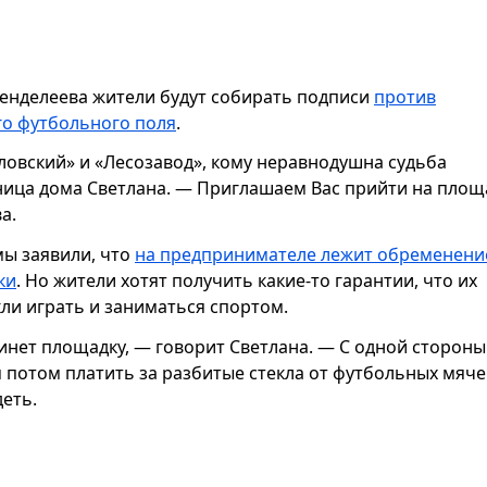
Менделеева жители будут собирать подписи
против
го футбольного поля
.
овский» и «Лесозавод», кому неравнодушна судьба
ница дома Светлана. — Приглашаем Вас прийти на площ
а.
ы заявили, что
на предпринимателе лежит обременени
ки
. Но жители хотят получить какие-то гарантии, что их
кли играть и заниматься спортом.
нет площадку, — говорит Светлана. — С одной стороны
ам потом платить за разбитые стекла от футбольных мяче
деть.