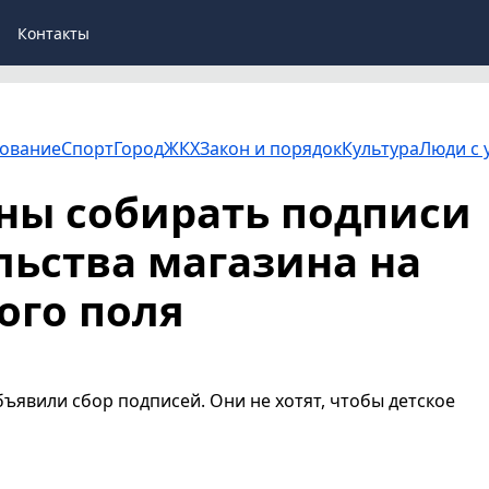
Контакты
ование
Спорт
Город
ЖКХ
Закон и порядок
Культура
Люди с 
ны собирать подписи
льства магазина на
ого поля
ъявили сбор подписей. Они не хотят, чтобы детское