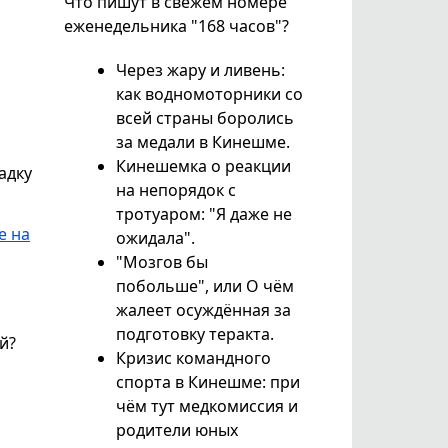
Что пишут в свежем номере
еженедельника "168 часов"?
Через жару и ливень:
как водномоторники со
всей страны боролись
за медали в Кинешме.
Кинешемка о реакции
адку
на непорядок с
тротуаром: "Я даже не
е на
ожидала".
"Мозгов бы
побольше", или О чём
жалеет осуждённая за
подготовку теракта.
й?
Кризис командного
спорта в Кинешме: при
чём тут медкомиссия и
родители юных