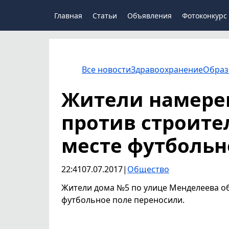
Главная
Статьи
Объявления
Фотоконкурс
Все новости
Здравоохранение
Образ
Жители намере
против строите
месте футбольн
22:41
07.07.2017
|
Общество
Жители дома №5 по улице Менделеева об
футбольное поле переносили.