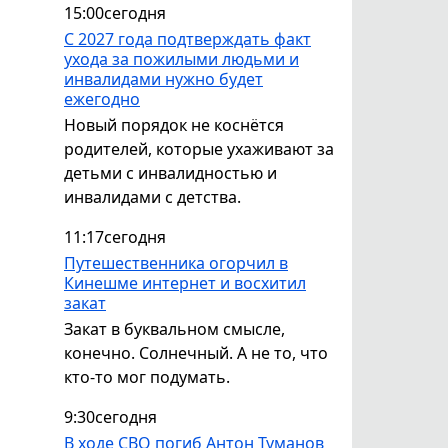
15:00
сегодня
С 2027 года подтверждать факт
ухода за пожилыми людьми и
инвалидами нужно будет
ежегодно
Новый порядок не коснётся
родителей, которые ухаживают за
детьми с инвалидностью и
инвалидами с детства.
11:17
сегодня
Путешественника огорчил в
Кинешме интернет и восхитил
закат
Закат в буквальном смысле,
конечно. Солнечный. А не то, что
кто-то мог подумать.
9:30
сегодня
В ходе СВО погиб Антон Туманов