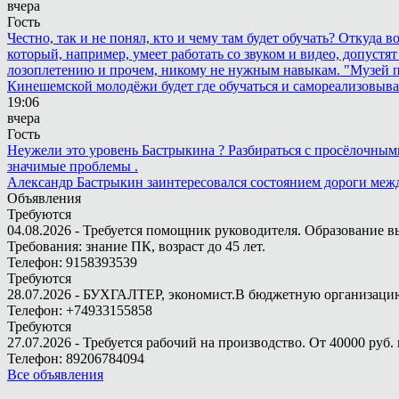
вчера
Гость
Честно, так и не понял, кто и чему там будет обучать? Откуда 
который, например, умеет работать со звуком и видео, допустят
лозоплетению и прочем, никому не нужным навыкам. "Музей п
Кинешемской молодёжи будет где обучаться и самореализовыва
19:06
вчера
Гость
Неужели это уровень Бастрыкина ? Разбираться с просёлочными 
значимые проблемы .
Александр Бастрыкин заинтересовался состоянием дороги меж
Объявления
Требуются
04.08.2026 - Требуется помощник руководителя. Образование в
Требования: знание ПК, возраст до 45 лет.
Телефон: 9158393539
Требуются
28.07.2026 - БУХГАЛТЕР, экономист.В бюджетную организацию.
Телефон: +74933155858
Требуются
27.07.2026 - Требуется рабочий на производство. От 40000 руб. 
Телефон: 89206784094
Все объявления