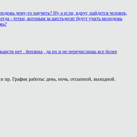
лодежь чему-то научить? Ну а если, вдруг, найдется человек,
егда - тетки, которым за шестьдесят будут учить молодежь
жь?
рств нет . бензина , да их и не перечислишь все более
и пр. График работы: день, ночь, отсыпной, выходной.