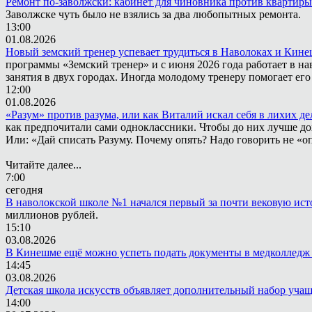
Ремонт по-заволжски: кабинет для чиновника против квартиры
Заволжске чуть было не взялись за два любопытных ремонта.
13:00
01.08.2026
Новый земский тренер успевает трудиться в Наволоках и Кин
программы «Земский тренер» и с июня 2026 года работает в н
занятия в двух городах. Иногда молодому тренеру помогает ег
12:00
01.08.2026
«Разум» против разума, или как Виталий искал себя в лихих де
как предпочитали сами одноклассники. Чтобы до них лучше дох
Или: «Дай списать Разуму. Почему опять? Надо говорить не «опя
Читайте далее...
7:00
сегодня
В наволокской школе №1 начался первый за почти вековую ис
миллионов рублей.
15:10
03.08.2026
В Кинешме ещё можно успеть подать документы в медколледж 
14:45
03.08.2026
Детская школа искусств объявляет дополнительный набор уча
14:00