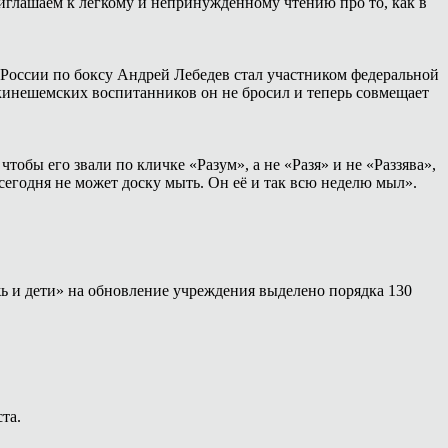
иглашаем к лёгкому и непринуждённому чтению про то, как в
России по боксу Андрей Лебедев стал участником федеральной
 кинешемских воспитанников он не бросил и теперь совмещает
тобы его звали по кличке «Разум», а не «Разя» и не «Раззява»,
сегодня не может доску мыть. Он её и так всю неделю мыл».
ь и дети» на обновление учреждения выделено порядка 130
та.