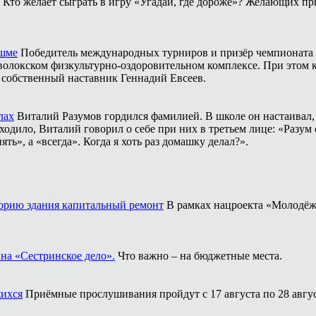
Кто желает сыграть в игру «Угадай, где дороже»? Желающих пр
ешме
Победитель международных турниров и призёр чемпионата 
аволокском физкультурно-оздоровительном комплексе. При этом
о собственный наставник Геннадий Евсеев.
лах
Виталий Разумов гордился фамилией. В школе он настаивал, ч
одило, Виталий говорил о себе при них в третьем лице: «Разум 
ть», а «всегда». Когда я хоть раз домашку делал?».
торию здания капитальный ремонт
В рамках нацроекта «Молодёж
на «Сестринское дело».
Что важно – на бюджетные места.
щихся
Приёмные прослушивания пройдут с 17 августа по 28 авгус