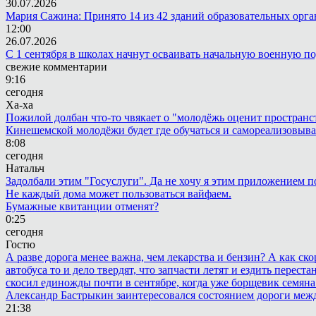
30.07.2026
Мария Сажина: Принято 14 из 42 зданий образовательных орг
12:00
26.07.2026
С 1 сентября в школах начнут осваивать начальную военную п
свежие комментарии
9:16
сегодня
Ха-ха
Пожилой долбан что-то чвякает о "молодёжь оценит пространств
Кинешемской молодёжи будет где обучаться и самореализовыва
8:08
сегодня
Натальч
Задолбали этим "Госуслуги". Да не хочу я этим приложением п
Не каждый дома может пользоваться вайфаем.
Бумажные квитанции отменят?
0:25
сегодня
Гостю
А разве дорога менее важна, чем лекарства и бензин? А как с
автобуса то и дело твердят, что запчасти летят и ездить пере
скосил единожды почти в сентябре, когда уже борщевик семяна 
Александр Бастрыкин заинтересовался состоянием дороги меж
21:38