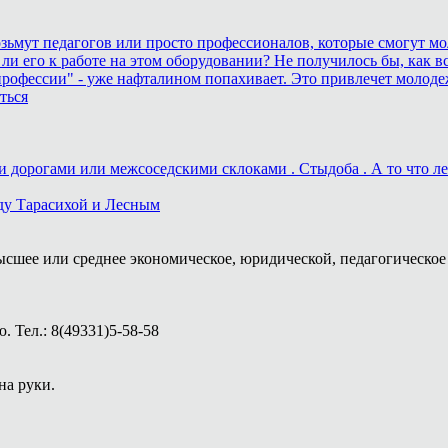
возьмут педагогов или просто профессионалов, которые смогут мо
 ли его к работе на этом оборудовании? Не получилось бы, как вс
рофессии" - уже нафталином попахивает. Это привлечет молоде
ться
дорогами или межсоседскими склоками . Стыдоба . А то что лека
ду Тарасихой и Лесным
ысшее или среднее экономическое, юридической, педагогическое 
 Тел.: 8(49331)5-58-58
на руки.