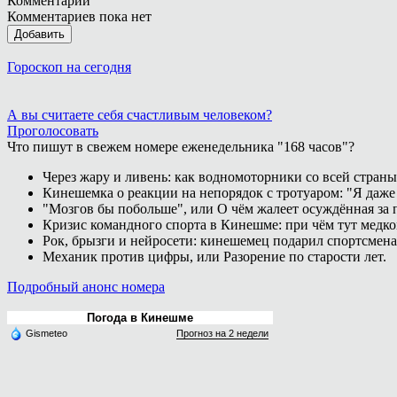
Комментарии
Комментариев пока нет
Добавить
Гороскоп на сегодня
А вы считаете себя счастливым человеком?
Проголосовать
Что пишут в свежем номере еженедельника "168 часов"?
Через жару и ливень: как водномоторники со всей страны
Кинешемка о реакции на непорядок с тротуаром: "Я даже
"Мозгов бы побольше", или О чём жалеет осуждённая за п
Кризис командного спорта в Кинешме: при чём тут медк
Рок, брызги и нейросети: кинешемец подарил спортсмен
Механик против цифры, или Разорение по старости лет.
Подробный анонс номера
Погода в Кинешме
Gismeteo
Прогноз на 2 недели