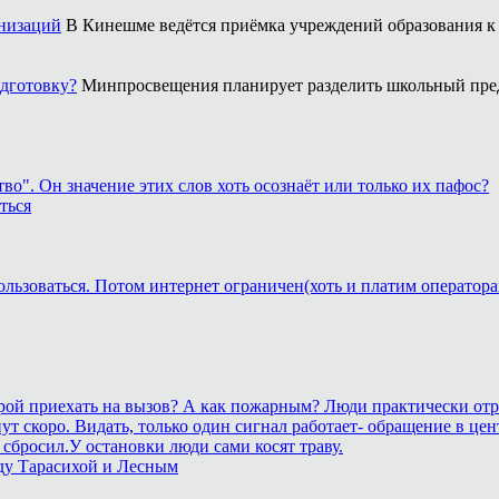
анизаций
В Кинешме ведётся приёмка учреждений образования к 
одготовку?
Минпросвещения планирует разделить школьный пред
о". Он значение этих слов хоть осознаёт или только их пафос?
ться
ользоваться. Потом интернет ограничен(хоть и платим оператора
корой приехать на вызов? А как пожарным? Люди практически отр
станут скоро. Видать, только один сигнал работает- обращение 
сбросил.У остановки люди сами косят траву.
ду Тарасихой и Лесным