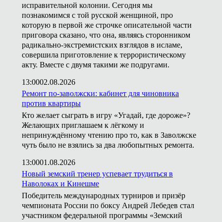
исправительной колонии. Сегодня мы
познакомимся с той русской женщиной, про
которую в первой же строчке описательной части
приговора сказано, что она, являясь сторонником
радикально-экстремистских взглядов в исламе,
совершила приготовление к террористическому
акту. Вместе с двумя такими же подругами.
13:00
02.08.2026
Ремонт по-заволжски: кабинет для чиновника
против квартиры
Кто желает сыграть в игру «Угадай, где дороже»?
Желающих приглашаем к лёгкому и
непринуждённому чтению про то, как в Заволжске
чуть было не взялись за два любопытных ремонта.
13:00
01.08.2026
Новый земский тренер успевает трудиться в
Наволоках и Кинешме
Победитель международных турниров и призёр
чемпионата России по боксу Андрей Лебедев стал
участником федеральной программы «Земский