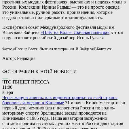
престижных модных фестивалях, выставках и неделях моды в
России. Коллекции Ирины Радыш — это не просто одежда,
это уникальные, ручной работы произведения, которые
создают стиль и подчеркивают индивидуальность.
Экспертный совет Международного фестиваля моды им.
Вячеслава Зайцева
«Плёс на Волге. Льняная палитра»
в этом
году возглавит российский дизайнер Игорь Гуляев.
Фото: «Плес на Волге. Льняная палитра» им. В. Зайцева/ВКонтакте
Автор: Редакция
ФОТОГРАФИИ К ЭТОЙ НОВОСТИ
ЧТО ПИШЕТ ПРЕССА
11:00
вчера
Через жару и ливень: как водномоторники со всей страны
боролись за медали в Кинешме
31 июля в Кинешме стартовал
первый день чемпионата и первенства России по водно-
моторному спорту. Зрелищные заезды проводятся на
Кинешемке с 1985 года. Наша акватория заслуженно
считается одним из самых лучших мест в России для стартов
такого уровня. И 2026 год не стал исключением.