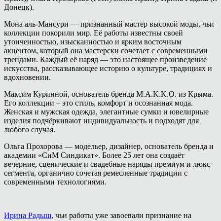
Донецк).
Мона аль-Мансури — признанный мастер высокой моды, чьи
коллекции покорили мир. Её работы известны своей
утонченностью, изысканностью и ярким восточным
акцентом, который она мастерски сочетает с современными
трендами. Каждый её наряд — это настоящее произведение
искусства, рассказывающее историю о культуре, традициях и
вдохновении.
Максим Куринной, основатель бренда M.A.K.K.O. из Крыма.
Его коллекции – это стиль, комфорт и осознанная мода.
Женская и мужская одежда, элегантные сумки и ювелирные
изделия подчёркивают индивидуальность и подходят для
любого случая.
Ольга Прохорова — модельер, дизайнер, основатель бренда и
академии «СиМ Синдикат». Более 25 лет она создаёт
вечерние, сценические и свадебные наряды премиум и люкс
сегмента, органично сочетая ремесленные традиции с
современными технологиями.
Ирина Радыш
, чьи работы уже завоевали признание на