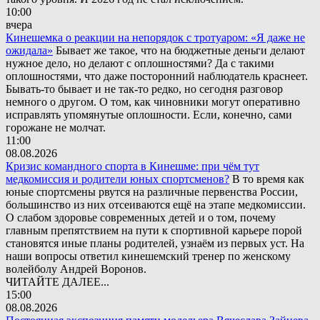
10:00
вчера
Кинешемка о реакции на непорядок с тротуаром: «Я даже не
ожидала»
Бывает же такое, что на бюджетные деньги делают
нужное дело, но делают с оплошностями? Да с такими
оплошностями, что даже посторонний наблюдатель краснеет.
Бывать-то бывает и не так-то редко, но сегодня разговор
немного о другом. О том, как чиновники могут оперативно
исправлять упомянутые оплошности. Если, конечно, сами
горожане не молчат.
11:00
08.08.2026
Кризис командного спорта в Кинешме: при чём тут
медкомиссия и родители юных спортсменов?
В то время как
юные спортсмены рвутся на различные первенства России,
большинство из них отсеиваются ещё на этапе медкомиссии.
О слабом здоровье современных детей и о том, почему
главным препятствием на пути к спортивной карьере порой
становятся иные планы родителей, узнаём из первых уст. На
наши вопросы ответил кинешемский тренер по женскому
волейболу Андрей Воронов.
ЧИТАЙТЕ ДАЛЕЕ...
15:00
08.08.2026