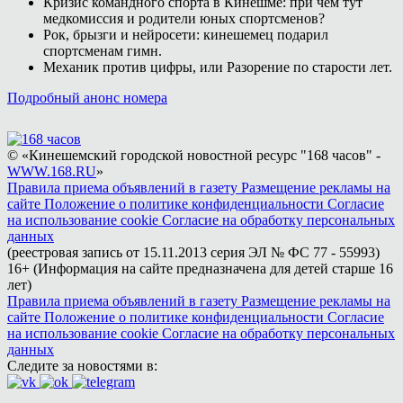
Кризис командного спорта в Кинешме: при чём тут
медкомиссия и родители юных спортсменов?
Рок, брызги и нейросети: кинешемец подарил
спортсменам гимн.
Механик против цифры, или Разорение по старости лет.
Подробный анонс номера
© «Кинешемский городской новостной ресурс "168 часов" -
WWW.168.RU
»
Правила приема объявлений в газету
Размещение рекламы на
сайте
Положение о политике конфиденциальности
Согласие
на использование cookie
Согласие на обработку персональных
данных
(реестровая запись от 15.11.2013 серия ЭЛ № ФС 77 - 55993)
16+ (Информация на сайте предназначена для детей старше 16
лет)
Правила приема объявлений в газету
Размещение рекламы на
сайте
Положение о политике конфиденциальности
Согласие
на использование cookie
Согласие на обработку персональных
данных
Следите за новостями в: