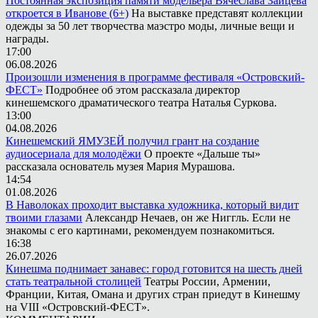
Постоянная экспозиция памяти модельера Вячеслава Зайцева
откроется в Иванове (6+)
На выставке представят коллекции
одежды за 50 лет творчества маэстро моды, личные вещи и
награды.
17:00
06.08.2026
Произошли изменения в программе фестиваля «Островский-
ФЕСТ»
Подробнее об этом рассказала директор
кинешемского драматического театра Наталья Суркова.
13:00
04.08.2026
Кинешемский ЯМУЗЕЙ получил грант на создание
аудиосериала для молодёжи
О проекте «Дальше ты»
рассказала основатель музея Мария Мурашова.
14:54
01.08.2026
В Наволоках проходит выставка художника, который видит
твоими глазами
Александр Нечаев, он же Ниггль. Если не
знакомы с его картинами, рекомендуем познакомиться.
16:38
26.07.2026
Кинешма поднимает занавес: город готовится на шесть дней
стать театральной столицей
Театры России, Армении,
Франции, Китая, Омана и других стран приедут в Кинешму
на VIII «Островский-ФЕСТ».