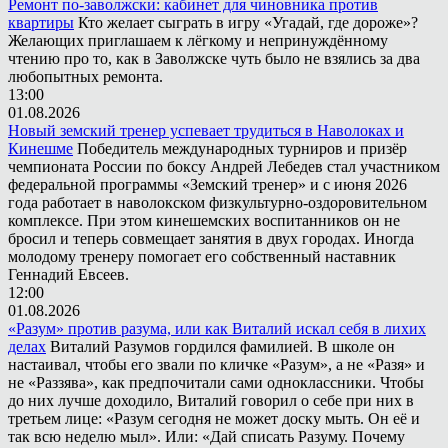
Ремонт по-заволжски: кабинет для чиновника против
квартиры
Кто желает сыграть в игру «Угадай, где дороже»?
Желающих приглашаем к лёгкому и непринуждённому
чтению про то, как в Заволжске чуть было не взялись за два
любопытных ремонта.
13:00
01.08.2026
Новый земский тренер успевает трудиться в Наволоках и
Кинешме
Победитель международных турниров и призёр
чемпионата России по боксу Андрей Лебедев стал участником
федеральной программы «Земский тренер» и с июня 2026
года работает в наволокском физкультурно-оздоровительном
комплексе. При этом кинешемских воспитанников он не
бросил и теперь совмещает занятия в двух городах. Иногда
молодому тренеру помогает его собственный наставник
Геннадий Евсеев.
12:00
01.08.2026
«Разум» против разума, или как Виталий искал себя в лихих
делах
Виталий Разумов гордился фамилией. В школе он
настаивал, чтобы его звали по кличке «Разум», а не «Разя» и
не «Раззява», как предпочитали сами одноклассники. Чтобы
до них лучше доходило, Виталий говорил о себе при них в
третьем лице: «Разум сегодня не может доску мыть. Он её и
так всю неделю мыл». Или: «Дай списать Разуму. Почему