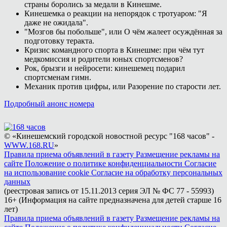
страны боролись за медали в Кинешме.
Кинешемка о реакции на непорядок с тротуаром: "Я
даже не ожидала".
"Мозгов бы побольше", или О чём жалеет осуждённая за
подготовку теракта.
Кризис командного спорта в Кинешме: при чём тут
медкомиссия и родители юных спортсменов?
Рок, брызги и нейросети: кинешемец подарил
спортсменам гимн.
Механик против цифры, или Разорение по старости лет.
Подробный анонс номера
© «Кинешемский городской новостной ресурс "168 часов" -
WWW.168.RU
»
Правила приема объявлений в газету
Размещение рекламы на
сайте
Положение о политике конфиденциальности
Согласие
на использование cookie
Согласие на обработку персональных
данных
(реестровая запись от 15.11.2013 серия ЭЛ № ФС 77 - 55993)
16+ (Информация на сайте предназначена для детей старше 16
лет)
Правила приема объявлений в газету
Размещение рекламы на