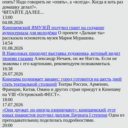
опять? Надо говорить не «опять», а «всегда». Когда я хоть раз
домашку делал?».
ЧИТАЙТЕ ДАЛЕЕ...
13:00
04.08.2026
Кинешемский ЯМУЗЕЙ получил грант на создание
аудиосериала для молодёжи
О проекте «Дальше ты»
рассказала основатель музея Мария Мурашова.
14:54
01.08.2026
В Наволоках проходит выставка художника, который видит
твоими глазами
Александр Нечаев, он же Ниггль. Если не
знакомы с его картинами, рекомендуем познакомиться.
16:38
26.07.2026
Кинешма поднимает занавес: город готовится на шесть дней
стать театральной столицей
Театры России, Армении,
Франции, Китая, Омана и других стран приедут в Кинешму
на VIII «Островский-ФЕСТ».
18:00
17.07.2026
«Они дружат, но иногда озорничают»: кинешемский дуэт
юных пианистов получил диплом Лауреата I степени
Одна из
преподавательниц поделилась подробностями.
20:00