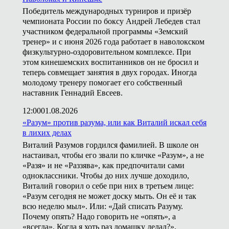
Победитель международных турниров и призёр
чемпионата России по боксу Андрей Лебедев стал
участником федеральной программы «Земский
тренер» и с июня 2026 года работает в наволокском
физкультурно-оздоровительном комплексе. При
этом кинешемских воспитанников он не бросил и
теперь совмещает занятия в двух городах. Иногда
молодому тренеру помогает его собственный
наставник Геннадий Евсеев.
12:00
01.08.2026
«Разум» против разума, или как Виталий искал себя
в лихих делах
Виталий Разумов гордился фамилией. В школе он
настаивал, чтобы его звали по кличке «Разум», а не
«Разя» и не «Раззява», как предпочитали сами
одноклассники. Чтобы до них лучше доходило,
Виталий говорил о себе при них в третьем лице:
«Разум сегодня не может доску мыть. Он её и так
всю неделю мыл». Или: «Дай списать Разуму.
Почему опять? Надо говорить не «опять», а
«всегда». Когда я хоть раз домашку делал?».