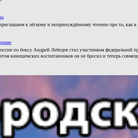
ры
приглашаем к лёгкому и непринуждённому чтению про то, как в 
нешме
ссии по боксу Андрей Лебедев стал участником федеральной пр
том кинешемских воспитанников он не бросил и теперь совмеща