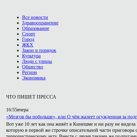
Все новости
Здравоохранение
Образование
Спорт
Город
ЖКХ
Закон и порядок
Культура
Люди с улицы
Общество
Регион
Экономика
ЧТО ПИШЕТ ПРЕССА
16:55
вчера
«Мозгов бы побольше», или О чём жалеет осужденная за подг
Вот уже 10 лет как она живёт в Кинешме и ни разу не видел
которую в первой же строчке описательной части приговора с
террористическому акту. Вместе с двумя такими же подругами