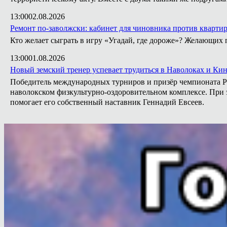
13:00
02.08.2026
Ремонт по-заволжски: кабинет для чиновника против кварти
Кто желает сыграть в игру «Угадай, где дороже»? Желающих 
13:00
01.08.2026
Новый земский тренер успевает трудиться в Наволоках и Ки
Победитель международных турниров и призёр чемпионата Ро
наволокском физкультурно-оздоровительном комплексе. При э
помогает его собственный наставник Геннадий Евсеев.