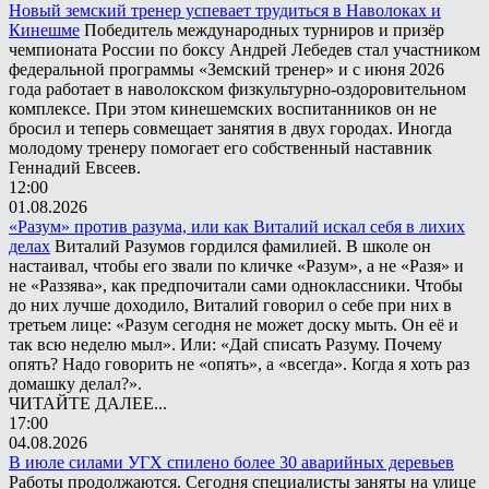
Новый земский тренер успевает трудиться в Наволоках и
Кинешме
Победитель международных турниров и призёр
чемпионата России по боксу Андрей Лебедев стал участником
федеральной программы «Земский тренер» и с июня 2026
года работает в наволокском физкультурно-оздоровительном
комплексе. При этом кинешемских воспитанников он не
бросил и теперь совмещает занятия в двух городах. Иногда
молодому тренеру помогает его собственный наставник
Геннадий Евсеев.
12:00
01.08.2026
«Разум» против разума, или как Виталий искал себя в лихих
делах
Виталий Разумов гордился фамилией. В школе он
настаивал, чтобы его звали по кличке «Разум», а не «Разя» и
не «Раззява», как предпочитали сами одноклассники. Чтобы
до них лучше доходило, Виталий говорил о себе при них в
третьем лице: «Разум сегодня не может доску мыть. Он её и
так всю неделю мыл». Или: «Дай списать Разуму. Почему
опять? Надо говорить не «опять», а «всегда». Когда я хоть раз
домашку делал?».
ЧИТАЙТЕ ДАЛЕЕ...
17:00
04.08.2026
В июле силами УГХ спилено более 30 аварийных деревьев
Работы продолжаются. Сегодня специалисты заняты на улице