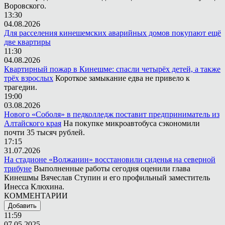
Воровского.
13:30
04.08.2026
Для расселения кинешемских аварийных домов покупают ещё
две квартиры
11:30
04.08.2026
Квартирный пожар в Кинешме: спасли четырёх детей, а также
трёх взрослых
Короткое замыкание едва не привело к
трагедии.
19:00
03.08.2026
Нового «Соболя» в педколледж поставит предприниматель из
Алтайского края
На покупке микроавтобуса сэкономили
почти 35 тысяч рублей.
17:15
31.07.2026
На стадионе «Волжанин» восстановили сиденья на северной
трибуне
Выполненные работы сегодня оценили глава
Кинешмы Вячеслав Ступин и его профильный заместитель
Инесса Клюхина.
КОММЕНТАРИИ
Добавить
11:59
07.05.2025