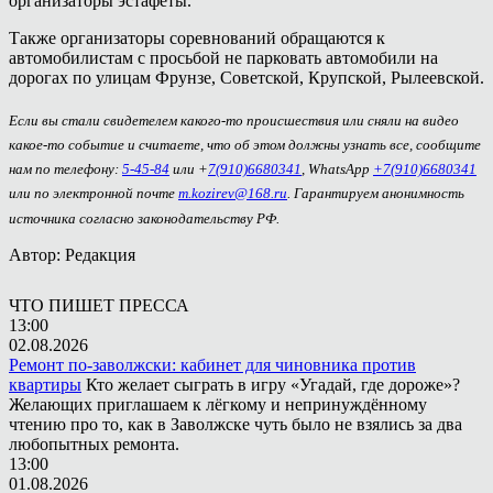
организаторы эстафеты.
Также организаторы соревнований обращаются к
автомобилистам с просьбой не парковать автомобили на
дорогах по улицам Фрунзе, Советской, Крупской, Рылеевской.
Если вы стали свидетелем какого-то происшествия или сняли на видео
какое-то событие и считаете, что об этом должны узнать все, сообщите
нам по телефону:
5-45-84
или +
7(910)6680341
, WhatsApp
+7(910)6680341
или по электронной почте
m.kozirev@168.ru
. Гарантируем анонимность
источника согласно законодательству РФ.
Автор: Редакция
ЧТО ПИШЕТ ПРЕССА
13:00
02.08.2026
Ремонт по-заволжски: кабинет для чиновника против
квартиры
Кто желает сыграть в игру «Угадай, где дороже»?
Желающих приглашаем к лёгкому и непринуждённому
чтению про то, как в Заволжске чуть было не взялись за два
любопытных ремонта.
13:00
01.08.2026