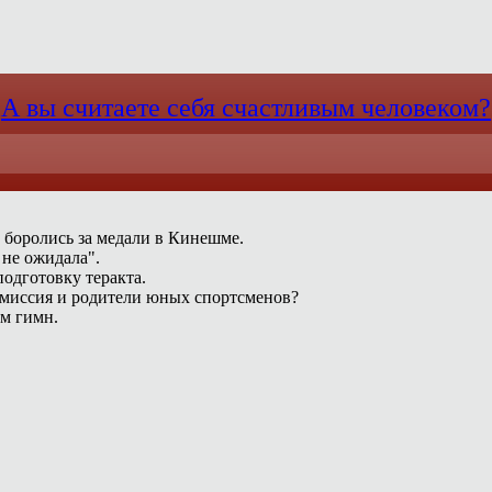
А вы считаете себя счастливым человеком?
 боролись за медали в Кинешме.
 не ожидала".
одготовку теракта.
омиссия и родители юных спортсменов?
ам гимн.