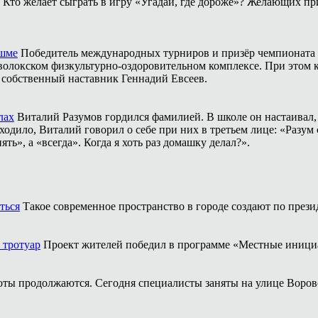
Кто желает сыграть в игру «Угадай, где дороже»? Желающих пр
ешме
Победитель международных турниров и призёр чемпионата 
аволокском физкультурно-оздоровительном комплексе. При этом
о собственный наставник Геннадий Евсеев.
лах
Виталий Разумов гордился фамилией. В школе он настаивал, ч
одило, Виталий говорил о себе при них в третьем лице: «Разум 
ть», а «всегда». Когда я хоть раз домашку делал?».
ться
Такое современное пространство в городе создают по прези
 тротуар
Проект жителей победил в программе «Местные иници
оты продолжаются. Сегодня специалисты заняты на улице Воров