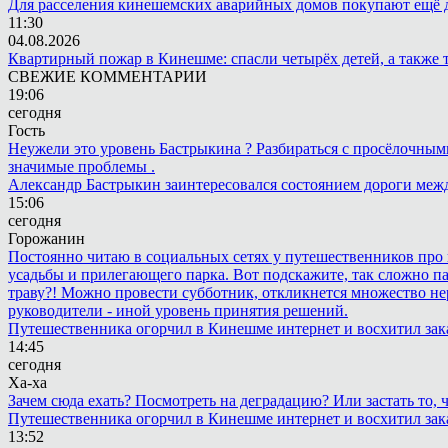
Для расселения кинешемских аварийных домов покупают ещё 
11:30
04.08.2026
Квартирный пожар в Кинешме: спасли четырёх детей, а также 
СВЕЖИЕ КОММЕНТАРИИ
19:06
сегодня
Гость
Неужели это уровень Бастрыкина ? Разбираться с просёлочными 
значимые проблемы .
Александр Бастрыкин заинтересовался состоянием дороги меж
15:06
сегодня
Горожанин
Постоянно читаю в социальных сетях у путешественников про п
усадьбы и прилегающего парка. Вот подскажите, так сложно пар
траву?! Можно провести субботник, откликнется множество не
руководители - иной уровень принятия решений.
Путешественника огорчил в Кинешме интернет и восхитил зак
14:45
сегодня
Ха-ха
Зачем сюда ехать? Посмотреть на деградацию? Или застать то
Путешественника огорчил в Кинешме интернет и восхитил зак
13:52