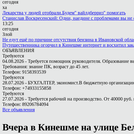
сегодня
ха
Лекарства у людей отобрали.Будем" вайлдберриз" помогать
Станислав Воскресенский: Одни, наедине с проблемами вы не 
13:25
сегодня
Злой
Не едут ещё по причине отсутствия бензина в Ивановской обла
Путешественника огорчил в Кинешме интернет и восхитил зак
ОБЪЯВЛЕНИЯ
Требуются
04.08.2026 - Требуется помощник руководителя. Образование в
Требования: знание ПК, возраст до 45 лет.
Телефон: 9158393539
Требуются
28.07.2026 - БУХГАЛТЕР, экономист.В бюджетную организацию.
Телефон: +74933155858
Требуются
27.07.2026 - Требуется рабочий на производство. От 40000 руб. 
Телефон: 89206784094
Все объявления
Вчера в Кинешме на улице Бе