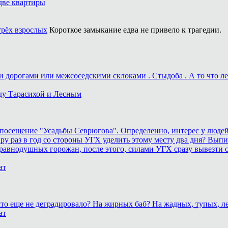
две квартиры
трёх взрослых
Короткое замыкание едва не привело к трагедии.
дорогами или межсоседскими склоками . Стыдоба . А то что лека
ду Тарасихой и Лесным
осещение "Усадьбы Севрюгова". Определенно, интерес у людей к
у раз в год со стороны УГХ уделить этому месту два дня? Выпил
равнодушных горожан, после этого, силами УГХ сразу вывезти 
ат
, что еще не деградировало? На жирных баб? На жадных, тупых,
ат