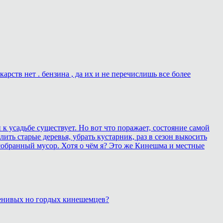
рств нет . бензина , да их и не перечислишь все более
 усадьбе существует. Но вот что поражает, состояние самой
ить старые деревья, убрать кустарник, раз в сезон выкосить
собранный мусор. Хотя о чём я? Это же Кинешма и местные
 ленивых но гордых кинешемцев?