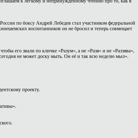
иглашаем к лёгкому и непринуждённому чтению про то, как в
России по боксу Андрей Лебедев стал участником федеральной
 кинешемских воспитанников он не бросил и теперь совмещает
тобы его звали по кличке «Разум», а не «Разя» и не «Раззява»,
сегодня не может доску мыть. Он её и так всю неделю мыл».
дентскому проекту.
ативы».
ского.