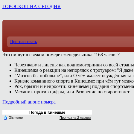
ГОРОСКОП НА СЕГОДНЯ
Проголосовать
Что пишут в свежем номере еженедельника "168 часов"?
Через жару и ливень: как водномоторники со всей страны
Кинешемка о реакции на непорядок с тротуаром: "Я даже
"Мозгов бы побольше", или О чём жалеет осуждённая за п
Кризис командного спорта в Кинешме: при чём тут медк
Рок, брызги и нейросети: кинешемец подарил спортсмен
Механик против цифры, или Разорение по старости лет.
Подробный анонс номера
Погода в Кинешме
Gismeteo
Прогноз на 2 недели