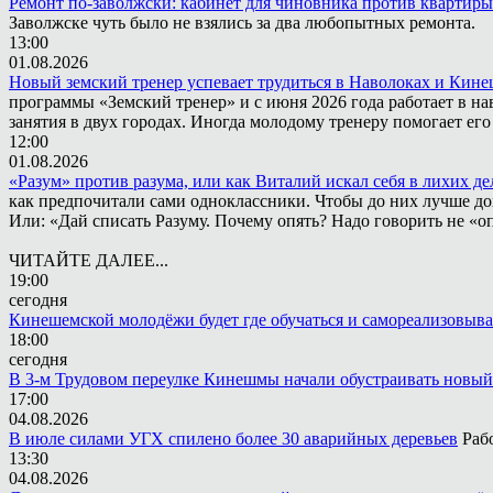
Ремонт по-заволжски: кабинет для чиновника против квартиры
Заволжске чуть было не взялись за два любопытных ремонта.
13:00
01.08.2026
Новый земский тренер успевает трудиться в Наволоках и Кин
программы «Земский тренер» и с июня 2026 года работает в н
занятия в двух городах. Иногда молодому тренеру помогает ег
12:00
01.08.2026
«Разум» против разума, или как Виталий искал себя в лихих де
как предпочитали сами одноклассники. Чтобы до них лучше дох
Или: «Дай списать Разуму. Почему опять? Надо говорить не «опя
ЧИТАЙТЕ ДАЛЕЕ...
19:00
сегодня
Кинешемской молодёжи будет где обучаться и самореализовыва
18:00
сегодня
В 3-м Трудовом переулке Кинешмы начали обустраивать новый
17:00
04.08.2026
В июле силами УГХ спилено более 30 аварийных деревьев
Раб
13:30
04.08.2026