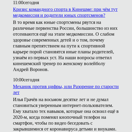
11:00
сегодня
Кризис командного спорта в Кинешме: при чём тут
медкомиссия и родители юных спортсменов?
В то время как юные спортсмены рвутся на
различные первенства России, большинство из них
отсеиваются ещё на этапе медкомиссии. О слабом
здоровье современных детей и о том, почему
главным препятствием на пути к спортивной
карьере порой становятся иные планы родителей,
узнаём из первых уст. На наши вопросы ответил
кинешемский тренер по женскому волейболу
Андрей Воронов.
10:00
сегодня
Механик против цифры, или Разорение по старости
лет
Илья Грачёв на восьмом десятке лет и не думал
становиться уверенным интернет-пользователем.
Ему хватало тех навыков, которые она освоил ещё в
2020-м, когда поменял кнопочный телефон на
смартфон, чтобы по видео беседовать с
закрывшимися от коронавируса детьми и внуками.