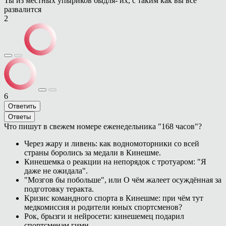
Ты из местных упыриков быдля- их, с таким как вы все
развалится
2
6
Ответить
Ответы
Что пишут в свежем номере еженедельника "168 часов"?
Через жару и ливень: как водномоторники со всей
страны боролись за медали в Кинешме.
Кинешемка о реакции на непорядок с тротуаром: "Я
даже не ожидала".
"Мозгов бы побольше", или О чём жалеет осуждённая за
подготовку теракта.
Кризис командного спорта в Кинешме: при чём тут
медкомиссия и родители юных спортсменов?
Рок, брызги и нейросети: кинешемец подарил
спортсменам гимн.