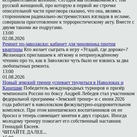
русской женщиной, про которую в первой же строчке
описательной части приговора сказано, что она, являясь
сторонником радикально-экстремистских взглядов в исламе,
совершила приготовление к террористическому акту. Вместе с
двумя такими же подругами.
13:00
02.08.2026
Ремонт по-заволжски: кабинет для чиновника против
квартиры
Кто желает сыграть в игру «Угадай, где дороже»?
Желающих приглашаем к лёгкому и непринуждённому
чтению про то, как в Заволжске чуть было не взялись за два
любопытных ремонта.
13:00
01.08.2026
Новый земский тренер успевает трудиться в Наволоках и
Кинешме
Победитель международных турниров и призёр
чемпионата России по боксу Андрей Лебедев стал участником
федеральной программы «Земский тренер» и с июня 2026
года работает в наволокском физкультурно-оздоровительном
комплексе. При этом кинешемских воспитанников он не
бросил и теперь совмещает занятия в двух городах. Иногда
молодому тренеру помогает его собственный наставник
Геннадий Евсеев.
ЧИТАЙТЕ ДАЛЕЕ...