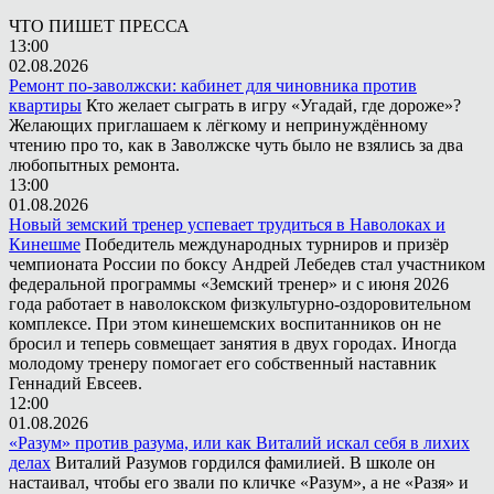
ЧТО ПИШЕТ ПРЕССА
13:00
02.08.2026
Ремонт по-заволжски: кабинет для чиновника против
квартиры
Кто желает сыграть в игру «Угадай, где дороже»?
Желающих приглашаем к лёгкому и непринуждённому
чтению про то, как в Заволжске чуть было не взялись за два
любопытных ремонта.
13:00
01.08.2026
Новый земский тренер успевает трудиться в Наволоках и
Кинешме
Победитель международных турниров и призёр
чемпионата России по боксу Андрей Лебедев стал участником
федеральной программы «Земский тренер» и с июня 2026
года работает в наволокском физкультурно-оздоровительном
комплексе. При этом кинешемских воспитанников он не
бросил и теперь совмещает занятия в двух городах. Иногда
молодому тренеру помогает его собственный наставник
Геннадий Евсеев.
12:00
01.08.2026
«Разум» против разума, или как Виталий искал себя в лихих
делах
Виталий Разумов гордился фамилией. В школе он
настаивал, чтобы его звали по кличке «Разум», а не «Разя» и