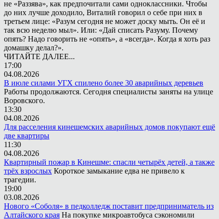
не «Раззява», как предпочитали сами одноклассники. Чтобы
до них лучше доходило, Виталий говорил о себе при них в
третьем лице: «Разум сегодня не может доску мыть. Он её и
так всю неделю мыл». Или: «Дай списать Разуму. Почему
опять? Надо говорить не «опять», а «всегда». Когда я хоть раз
домашку делал?».
ЧИТАЙТЕ ДАЛЕЕ...
17:00
04.08.2026
В июле силами УГХ спилено более 30 аварийных деревьев
Работы продолжаются. Сегодня специалисты заняты на улице
Воровского.
13:30
04.08.2026
Для расселения кинешемских аварийных домов покупают ещё
две квартиры
11:30
04.08.2026
Квартирный пожар в Кинешме: спасли четырёх детей, а также
трёх взрослых
Короткое замыкание едва не привело к
трагедии.
19:00
03.08.2026
Нового «Соболя» в педколледж поставит предприниматель из
Алтайского края
На покупке микроавтобуса сэкономили