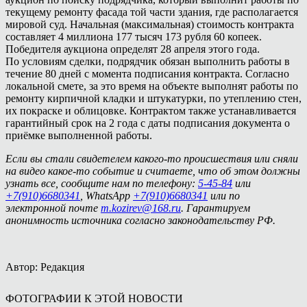
текущему ремонту фасада той части здания, где располагается
мировой суд. Начальная (максимальная) стоимость контракта
составляет 4 миллиона 177 тысяч 173 рубля 60 копеек.
Победителя аукциона определят 28 апреля этого года.
По условиям сделки, подрядчик обязан выполнить работы в
течение 80 дней с момента подписания контракта. Согласно
локальной смете, за это время на объекте выполнят работы по
ремонту кирпичной кладки и штукатурки, по утеплению стен,
их покраске и облицовке. Контрактом также устанавливается
гарантийный срок на 2 года с даты подписания документа о
приёмке выполненной работы.
Если вы стали свидетелем какого-то происшествия или сняли
на видео какое-то событие и считаете, что об этом должны
узнать все, сообщите нам по телефону:
5-45-84
или
+7(910)6680341
, WhatsApp
+7(910)6680341
или по
электронной почте
m.kozirev@168.ru
. Гарантируем
анонимность источника согласно законодательству РФ.
Автор: Редакция
ФОТОГРАФИИ К ЭТОЙ НОВОСТИ