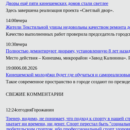
Дворы ещё пяти кинешемских домов стали светлее
Здесь завершена реализация проекта «Светлый двор».
14:00
вчера
Жители Текстильной улицы недовольны качеством ремонта д
Качество выполненных работ проверила председатель город
10:30
вчера
Полностью демонтируют диораму, установленную 8 лет назад 
Место действия – Кинешма, микрорайон «Завод Калинина». Ра
19:00
06.08.2026
Кинешемской молодёжи будет где обучаться и самореализовы
Такое современное пространство в городе создают по президе
СВЕЖИЕ КОММЕНТАРИИ
12:24
сегодня
Горожанин
Тренер, видимо, не понимает, что подход к спорту в нашей с
хватает ни времени, ни денег. Спорт перестал быть "социаль
любительским спортом, ибо профессиональный спорт здоровья