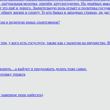
 натуральная молочка, причём, круглогодично. На дешёвых макар
это ещё и дорого. Значительную роль играет и политика госуда
образу жизни и спорту. Те кто бывал в западных странах, не дас
сия и родители юных спортсменов?
тем, у кого есть госуслуги, также как с налогом на имущество.
ворить....а выйдет и продолжить делать тоже самое.
отовку теракта
т наверное пени набегать)