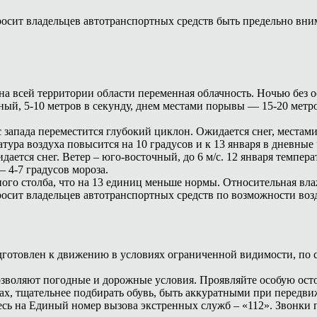
осит владельцев автотранспортных средств быть предельно вни
на всей территории области переменная облачность. Ночью без о
ный, 5-10 метров в секунду, днем местами порывы — 15-20 метро
 запада переместится глубокий циклон. Ожидается снег, местам
тура воздуха повысится на 10 градусов и к 13 января в дневные 
ается снег. Ветер – юго-восточный, до 6 м/с. 12 января темпера
– 4-7 градусов мороза.
ого столба, что на 13 единиц меньше нормы. Относительная вл
сит владельцев автотранспортных средств по возможности возде
одготовлен к движению в условиях ограниченной видимости, по
озволяют погодные и дорожные условия. Проявляйте особую ост
ах, тщательнее подбирать обувь, быть аккуратными при передв
сь на Единый номер вызова экстренных служб – «112». Звонки 