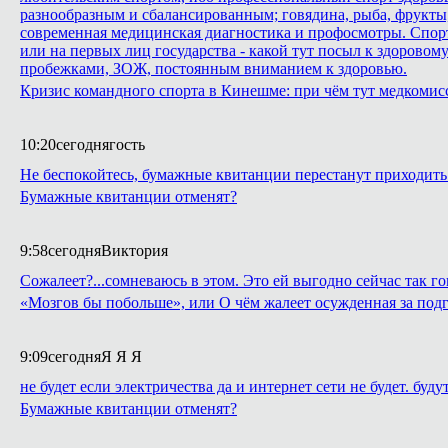
разнообразным и сбалансированным; говядина, рыба, фрукты,
современная медицинская диагностика и профосмотры. Спорт 
или на первых лиц государства - какой тут посыл к здоровому 
пробежками, ЗОЖ, постоянным вниманием к здоровью.
Кризис командного спорта в Кинешме: при чём тут медкомис
10:20
сегодня
гость
Не беспокойтесь, бумажные квитанции перестанут приходить 
Бумажные квитанции отменят?
9:58
сегодня
Виктория
Сожалеет?...сомневаюсь в этом. Это ей выгодно сейчас так го
«Мозгов бы побольше», или О чём жалеет осужденная за подг
9:09
сегодня
Я Я Я
не будет если электричества да и интернет сети не будет. буду
Бумажные квитанции отменят?