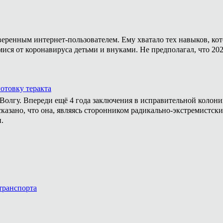
уверенным интернет-пользователем. Ему хватало тех навыков, ко
мися от коронавируса детьми и внуками. Не предполагал, что 20
отовку теракта
а Волгу. Впереди ещё 4 года заключения в исправительной колон
казано, что она, являясь сторонником радикально-экстремистски
.
транспорта