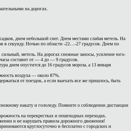
мательными на дорогах.
садков, днем небольшой снег. Днем местами слабая метель. На
в в секунду. Ночью по области -22…-27 градусов. Днем по
и сильный, метель. На дорогах снежные заносы, усиление юго-
часы составит от — 4 до — 9 градусов.
тура днем опустится до 16 градусов мороза, а 13 января
ажность воздуха — около 87%.
ржаться от поездок, а если выехать все же пришлось, быть
 снежному накату и гололеду. Помните о соблюдении дистанции
орожность на перекрестках и пешеходных переходах.
ижении и не нарушать правила дорожного движения!
принимаются круглосуточно и бесплатно с городских и