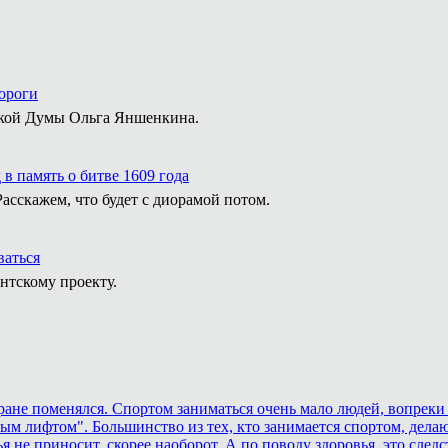
ороги
ской Думы Ольга Яншенкина.
в память о битве 1609 года
сскажем, что будет с диорамой потом.
ваться
нтскому проекту.
тране поменялся. Спортом заниматься очень мало людей, вопреки
ным лифтом". Большинство из тех, кто занимается спортом, дела
 не приносит, скорее наоборот. А по поводу здоровья, это сле