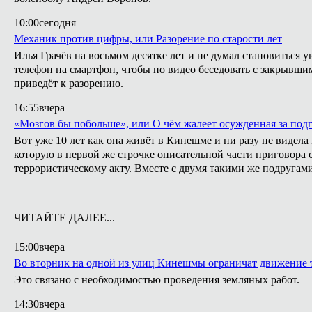
10:00
сегодня
Механик против цифры, или Разорение по старости лет
Илья Грачёв на восьмом десятке лет и не думал становиться 
телефон на смартфон, чтобы по видео беседовать с закрывши
приведёт к разорению.
16:55
вчера
«Мозгов бы побольше», или О чём жалеет осужденная за подг
Вот уже 10 лет как она живёт в Кинешме и ни разу не видел
которую в первой же строчке описательной части приговора с
террористическому акту. Вместе с двумя такими же подругами
ЧИТАЙТЕ ДАЛЕЕ...
15:00
вчера
Во вторник на одной из улиц Кинешмы ограничат движение 
Это связано с необходимостью проведения земляных работ.
14:30
вчера