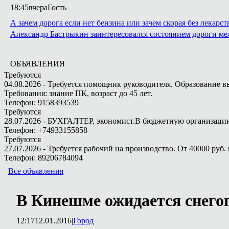
18:45
вчера
Гость
А зачем дорога если нет бензина или зачем скорая без лекарст
Александр Бастрыкин заинтересовался состоянием дороги м
ОБЪЯВЛЕНИЯ
Требуются
04.08.2026 - Требуется помощник руководителя. Образование в
Требования: знание ПК, возраст до 45 лет.
Телефон: 9158393539
Требуются
28.07.2026 - БУХГАЛТЕР, экономист.В бюджетную организацию.
Телефон: +74933155858
Требуются
27.07.2026 - Требуется рабочий на производство. От 40000 руб. 
Телефон: 89206784094
Все объявления
В Кинешме ожидается снего
12:17
12.01.2016
|
Город