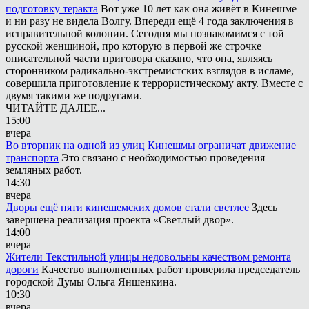
подготовку теракта
Вот уже 10 лет как она живёт в Кинешме
и ни разу не видела Волгу. Впереди ещё 4 года заключения в
исправительной колонии. Сегодня мы познакомимся с той
русской женщиной, про которую в первой же строчке
описательной части приговора сказано, что она, являясь
сторонником радикально-экстремистских взглядов в исламе,
совершила приготовление к террористическому акту. Вместе с
двумя такими же подругами.
ЧИТАЙТЕ ДАЛЕЕ...
15:00
вчера
Во вторник на одной из улиц Кинешмы ограничат движение
транспорта
Это связано с необходимостью проведения
земляных работ.
14:30
вчера
Дворы ещё пяти кинешемских домов стали светлее
Здесь
завершена реализация проекта «Светлый двор».
14:00
вчера
Жители Текстильной улицы недовольны качеством ремонта
дороги
Качество выполненных работ проверила председатель
городской Думы Ольга Яншенкина.
10:30
вчера