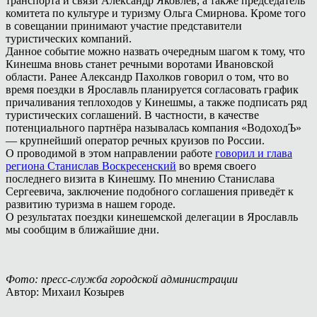
транспорта и связи Александр Яковлев, а также председатель
комитета по культуре и туризму Ольга Смирнова. Кроме того
в совещании принимают участие представители
туристических компаний.
Данное событие можно назвать очередным шагом к тому, что
Кинешма вновь станет речными воротами Ивановской
области. Ранее Александр Пахолков говорил о том, что во
время поездки в Ярославль планируется согласовать график
причаливания теплоходов у Кинешмы, а также подписать ряд
туристических соглашений. В частности, в качестве
потенциального партнёра называлась компания «ВодоходЪ»
— крупнейший оператор речных круизов по России.
О проводимой в этом направлении работе
говорил и глава
региона Станислав Воскресенский
во время своего
последнего визита в Кинешму. По мнению Станислава
Сергеевича, заключение подобного соглашения приведёт к
развитию туризма в нашем городе.
О результатах поездки кинешемской делегации в Ярославль
мы сообщим в ближайшие дни.
Фото: пресс-служба городской администрации
Автор: Михаил Козырев