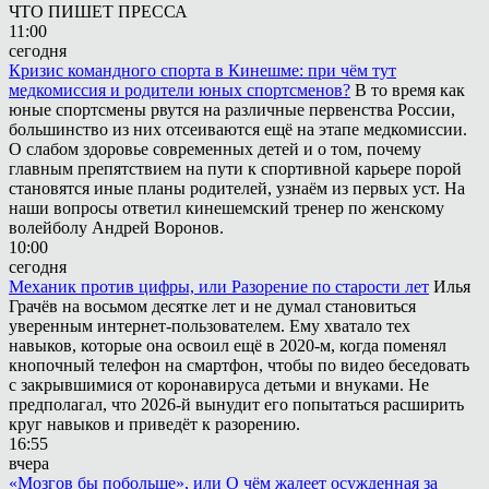
ЧТО ПИШЕТ ПРЕССА
11:00
сегодня
Кризис командного спорта в Кинешме: при чём тут
медкомиссия и родители юных спортсменов?
В то время как
юные спортсмены рвутся на различные первенства России,
большинство из них отсеиваются ещё на этапе медкомиссии.
О слабом здоровье современных детей и о том, почему
главным препятствием на пути к спортивной карьере порой
становятся иные планы родителей, узнаём из первых уст. На
наши вопросы ответил кинешемский тренер по женскому
волейболу Андрей Воронов.
10:00
сегодня
Механик против цифры, или Разорение по старости лет
Илья
Грачёв на восьмом десятке лет и не думал становиться
уверенным интернет-пользователем. Ему хватало тех
навыков, которые она освоил ещё в 2020-м, когда поменял
кнопочный телефон на смартфон, чтобы по видео беседовать
с закрывшимися от коронавируса детьми и внуками. Не
предполагал, что 2026-й вынудит его попытаться расширить
круг навыков и приведёт к разорению.
16:55
вчера
«Мозгов бы побольше», или О чём жалеет осужденная за