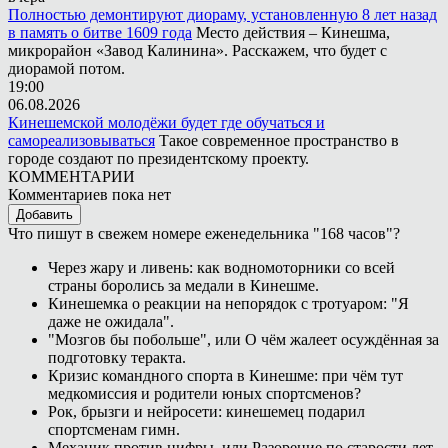
Полностью демонтируют диораму, установленную 8 лет назад
в память о битве 1609 года
Место действия – Кинешма,
микрорайон «Завод Калинина». Расскажем, что будет с
диорамой потом.
19:00
06.08.2026
Кинешемской молодёжи будет где обучаться и
самореализовываться
Такое современное пространство в
городе создают по президентскому проекту.
КОММЕНТАРИИ
Комментариев пока нет
Добавить
Что пишут в свежем номере еженедельника "168 часов"?
Через жару и ливень: как водномоторники со всей
страны боролись за медали в Кинешме.
Кинешемка о реакции на непорядок с тротуаром: "Я
даже не ожидала".
"Мозгов бы побольше", или О чём жалеет осуждённая за
подготовку теракта.
Кризис командного спорта в Кинешме: при чём тут
медкомиссия и родители юных спортсменов?
Рок, брызги и нейросети: кинешемец подарил
спортсменам гимн.
Механик против цифры, или Разорение по старости лет.