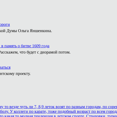
ороги
ской Думы Ольга Яншенкина.
в память о битве 1609 года
сскажем, что будет с диорамой потом.
ваться
нтскому проекту.
то везде чуть ли 7, 8,9 леток возят по разным городам, по соре
болу. У коллеги по карате, тоже подобный возраст по всем город
о какая то модная тенденция в детском спорте. Страховки, турни