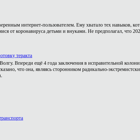
уверенным интернет-пользователем. Ему хватало тех навыков, ко
мися от коронавируса детьми и внуками. Не предполагал, что 20
отовку теракта
а Волгу. Впереди ещё 4 года заключения в исправительной колон
казано, что она, являясь сторонником радикально-экстремистски
.
транспорта