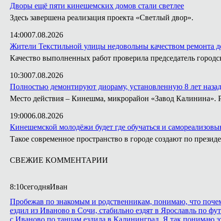
Дворы ещё пяти кинешемских домов стали светлее
Здесь завершена реализация проекта «Светлый двор».
14:00
07.08.2026
Жители Текстильной улицы недовольны качеством ремонта д
Качество выполненных работ проверила председатель город
10:30
07.08.2026
Полностью демонтируют диораму, установленную 8 лет назад 
Место действия – Кинешма, микрорайон «Завод Калинина». Ра
19:00
06.08.2026
Кинешемской молодёжи будет где обучаться и самореализовы
Такое современное пространство в городе создают по президе
СВЕЖИЕ КОММЕНТАРИИ
8:10
сегодня
Иван
Пробежав по знакомым и родственникам, понимаю, что почему 
ездил из Иваново в Сочи, стабильно ездят в Ярославль по фут
с Иваново по танцам ездила в Калининград. Я так понимаю эт