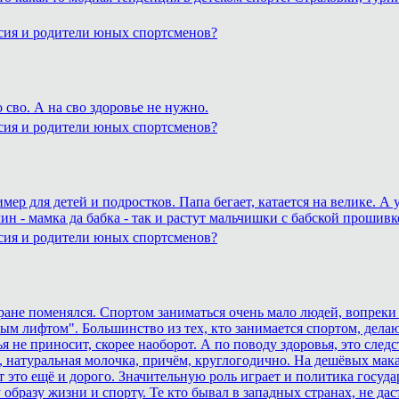
сия и родители юных спортсменов?
сво. А на сво здоровье не нужно.
сия и родители юных спортсменов?
р для детей и подростков. Папа бегает, катается на велике. А 
ин - мамка да бабка - так и растут мальчишки с бабской прошивк
сия и родители юных спортсменов?
тране поменялся. Спортом заниматься очень мало людей, вопреки
ным лифтом". Большинство из тех, кто занимается спортом, дела
 не приносит, скорее наоборот. А по поводу здоровья, это сле
 натуральная молочка, причём, круглогодично. На дешёвых макар
это ещё и дорого. Значительную роль играет и политика госуда
образу жизни и спорту. Те кто бывал в западных странах, не дас