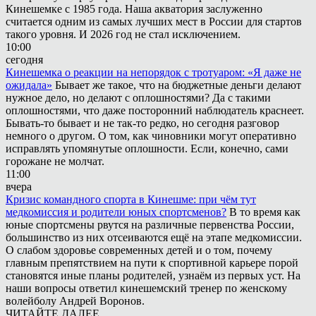
Кинешемке с 1985 года. Наша акватория заслуженно
считается одним из самых лучших мест в России для стартов
такого уровня. И 2026 год не стал исключением.
10:00
сегодня
Кинешемка о реакции на непорядок с тротуаром: «Я даже не
ожидала»
Бывает же такое, что на бюджетные деньги делают
нужное дело, но делают с оплошностями? Да с такими
оплошностями, что даже посторонний наблюдатель краснеет.
Бывать-то бывает и не так-то редко, но сегодня разговор
немного о другом. О том, как чиновники могут оперативно
исправлять упомянутые оплошности. Если, конечно, сами
горожане не молчат.
11:00
вчера
Кризис командного спорта в Кинешме: при чём тут
медкомиссия и родители юных спортсменов?
В то время как
юные спортсмены рвутся на различные первенства России,
большинство из них отсеиваются ещё на этапе медкомиссии.
О слабом здоровье современных детей и о том, почему
главным препятствием на пути к спортивной карьере порой
становятся иные планы родителей, узнаём из первых уст. На
наши вопросы ответил кинешемский тренер по женскому
волейболу Андрей Воронов.
ЧИТАЙТЕ ДАЛЕЕ...