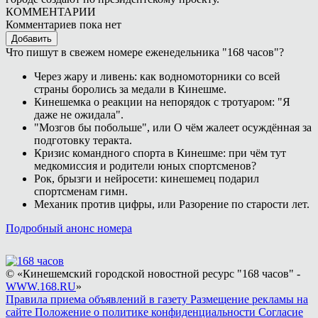
КОММЕНТАРИИ
Комментариев пока нет
Добавить
Что пишут в свежем номере еженедельника "168 часов"?
Через жару и ливень: как водномоторники со всей
страны боролись за медали в Кинешме.
Кинешемка о реакции на непорядок с тротуаром: "Я
даже не ожидала".
"Мозгов бы побольше", или О чём жалеет осуждённая за
подготовку теракта.
Кризис командного спорта в Кинешме: при чём тут
медкомиссия и родители юных спортсменов?
Рок, брызги и нейросети: кинешемец подарил
спортсменам гимн.
Механик против цифры, или Разорение по старости лет.
Подробный анонс номера
© «Кинешемский городской новостной ресурс "168 часов" -
WWW.168.RU
»
Правила приема объявлений в газету
Размещение рекламы на
сайте
Положение о политике конфиденциальности
Согласие