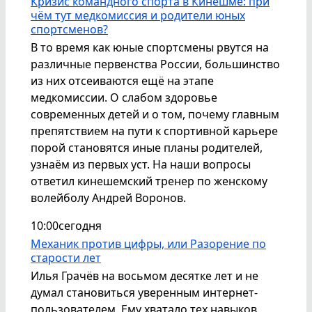
Кризис командного спорта в Кинешме: при
чём тут медкомиссия и родители юных
спортсменов?
В то время как юные спортсмены рвутся на
различные первенства России, большинство
из них отсеиваются ещё на этапе
медкомиссии. О слабом здоровье
современных детей и о том, почему главным
препятствием на пути к спортивной карьере
порой становятся иные планы родителей,
узнаём из первых уст. На наши вопросы
ответил кинешемский тренер по женскому
волейболу Андрей Воронов.
10:00
сегодня
Механик против цифры, или Разорение по
старости лет
Илья Грачёв на восьмом десятке лет и не
думал становиться уверенным интернет-
пользователем. Ему хватало тех навыков,