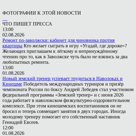
ФОТОГРАФИИ К ЭТОЙ НОВОСТИ
ЧТО ПИШЕТ ПРЕССА
13:00
02.08.2026
Ремонт по-заволжски: кабинет для чиновника против
квартиры
Кто желает сыграть в игру «Угадай, где дороже»?
Желающих приглашаем к лёгкому и непринуждённому
чтению про то, как в Заволжске чуть было не взялись за два
любопытных ремонта.
13:00
01.08.2026
Новый земский тренер успевает трудиться в Наволоках и
Кинешме
Победитель международных турниров и призёр
чемпионата России по боксу Андрей Лебедев стал участником
федеральной программы «Земский тренер» и с июня 2026
года работает в наволокском физкультурно-оздоровительном
комплексе. При этом кинешемских воспитанников он не
бросил и теперь совмещает занятия в двух городах. Иногда
молодому тренеру помогает его собственный наставник
Геннадий Евсеев.
12:00
01.08.2026