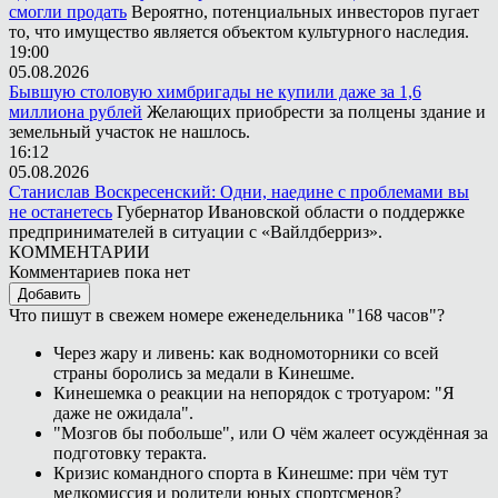
смогли продать
Вероятно, потенциальных инвесторов пугает
то, что имущество является объектом культурного наследия.
19:00
05.08.2026
Бывшую столовую химбригады не купили даже за 1,6
миллиона рублей
Желающих приобрести за полцены здание и
земельный участок не нашлось.
16:12
05.08.2026
Станислав Воскресенский: Одни, наедине с проблемами вы
не останетесь
Губернатор Ивановской области о поддержке
предпринимателей в ситуации с «Вайлдберриз».
КОММЕНТАРИИ
Комментариев пока нет
Добавить
Что пишут в свежем номере еженедельника "168 часов"?
Через жару и ливень: как водномоторники со всей
страны боролись за медали в Кинешме.
Кинешемка о реакции на непорядок с тротуаром: "Я
даже не ожидала".
"Мозгов бы побольше", или О чём жалеет осуждённая за
подготовку теракта.
Кризис командного спорта в Кинешме: при чём тут
медкомиссия и родители юных спортсменов?