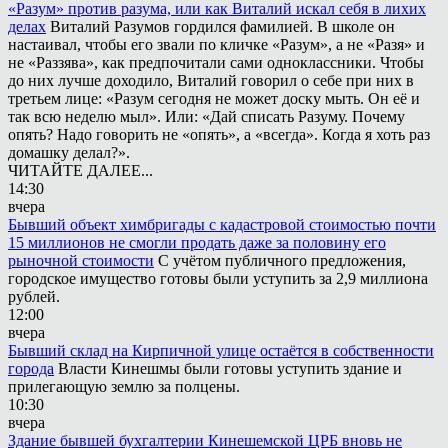
«Разум» против разума, или как Виталий искал себя в лихих
делах
Виталий Разумов гордился фамилией. В школе он
настаивал, чтобы его звали по кличке «Разум», а не «Разя» и
не «Раззява», как предпочитали сами одноклассники. Чтобы
до них лучше доходило, Виталий говорил о себе при них в
третьем лице: «Разум сегодня не может доску мыть. Он её и
так всю неделю мыл». Или: «Дай списать Разуму. Почему
опять? Надо говорить не «опять», а «всегда». Когда я хоть раз
домашку делал?».
ЧИТАЙТЕ ДАЛЕЕ...
14:30
вчера
Бывший объект химбригады с кадастровой стоимостью почти
15 миллионов не смогли продать даже за половину его
рыночной стоимости
С учётом публичного предложения,
городское имущество готовы были уступить за 2,9 миллиона
рублей.
12:00
вчера
Бывший склад на Кирпичной улице остаётся в собственности
города
Власти Кинешмы были готовы уступить здание и
прилегающую землю за полцены.
10:30
вчера
Здание бывшей бухгалтерии Кинешемской ЦРБ вновь не