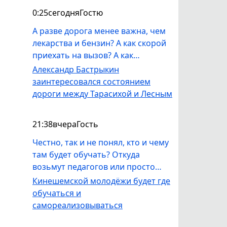
0:25
сегодня
Гостю
А разве дорога менее важна, чем
лекарства и бензин? А как скорой
приехать на вызов? А как
пожарным? Люди практически
Александр Бастрыкин
отрезаны от всего, если нет
заинтересовался состоянием
надлежащей дороги! Водители
дороги между Тарасихой и Лесным
автобуса то и дело твердят, что
запчасти летят и ездить
21:38
вчера
Гость
перестанут скоро. Видать, только
один сигнал работает- обращение
Честно, так и не понял, кто и чему
в центральный аппарат
там будет обучать? Откуда
СК.Прошлый год департамент
возьмут педагогов или просто
обочины скосил единожды почти
профессионалов, которые смогут
Кинешемской молодёжи будет где
в сентябре, когда уже борщевик
молодежь чему-то научить? Ну а
обучаться и
семяна сбросил.У остановки люди
если, вдруг, найдется человек,
самореализовываться
сами косят траву.
который, например, умеет