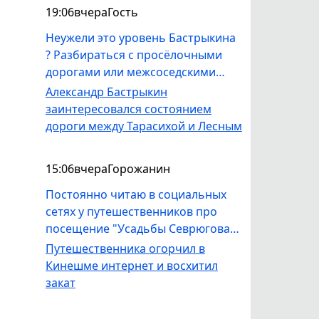
работать со звуком и видео,
19:06
вчера
Гость
допустят ли его к работе на этом
оборудовании? Не получилось бы,
Неужели это уровень Бастрыкина
как всегда - тетки, которым за
? Разбираться с просёлочными
шестьдесят будут учить молодежь
дорогами или межсоседскими
лозоплетению и прочем, никому
склоками . Стыдоба . А то что
Александр Бастрыкин
не нужным навыкам. "Музей
лекарств нет . бензина , да их и не
заинтересовался состоянием
профессии" - уже нафталином
перечислишь все более значимые
дороги между Тарасихой и Лесным
попахивает. Это привлечет
проблемы .
молодежь?
15:06
вчера
Горожанин
Постоянно читаю в социальных
сетях у путешественников про
посещение "Усадьбы Севрюгова".
Определенно, интерес у людей к
Путешественника огорчил в
усадьбе существует. Но вот что
Кинешме интернет и восхитил
поражает, состояние самой
закат
усадьбы и прилегающего парка.
Вот подскажите, так сложно пару