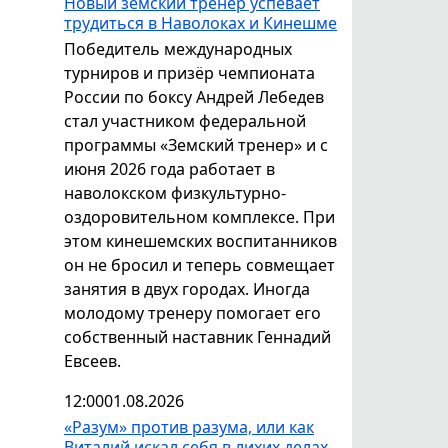
Новый земский тренер успевает
трудиться в Наволоках и Кинешме
Победитель международных
турниров и призёр чемпионата
России по боксу Андрей Лебедев
стал участником федеральной
программы «Земский тренер» и с
июня 2026 года работает в
наволокском физкультурно-
оздоровительном комплексе. При
этом кинешемских воспитанников
он не бросил и теперь совмещает
занятия в двух городах. Иногда
молодому тренеру помогает его
собственный наставник Геннадий
Евсеев.
12:00
01.08.2026
«Разум» против разума, или как
Виталий искал себя в лихих делах