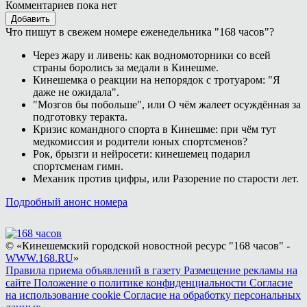
Комментариев пока нет
Добавить
Что пишут в свежем номере еженедельника "168 часов"?
Через жару и ливень: как водномоторники со всей
страны боролись за медали в Кинешме.
Кинешемка о реакции на непорядок с тротуаром: "Я
даже не ожидала".
"Мозгов бы побольше", или О чём жалеет осуждённая за
подготовку теракта.
Кризис командного спорта в Кинешме: при чём тут
медкомиссия и родители юных спортсменов?
Рок, брызги и нейросети: кинешемец подарил
спортсменам гимн.
Механик против цифры, или Разорение по старости лет.
Подробный анонс номера
© «Кинешемский городской новостной ресурс "168 часов" -
WWW.168.RU
»
Правила приема объявлений в газету
Размещение рекламы на
сайте
Положение о политике конфиденциальности
Согласие
на использование cookie
Согласие на обработку персональных