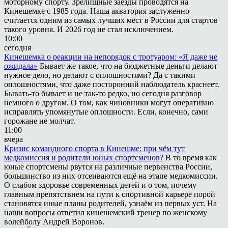
моторному спорту. Зрелищные заезды проводятся на
Кинешемке с 1985 года. Наша акватория заслуженно
считается одним из самых лучших мест в России для стартов
такого уровня. И 2026 год не стал исключением.
10:00
сегодня
Кинешемка о реакции на непорядок с тротуаром: «Я даже не
ожидала»
Бывает же такое, что на бюджетные деньги делают
нужное дело, но делают с оплошностями? Да с такими
оплошностями, что даже посторонний наблюдатель краснеет.
Бывать-то бывает и не так-то редко, но сегодня разговор
немного о другом. О том, как чиновники могут оперативно
исправлять упомянутые оплошности. Если, конечно, сами
горожане не молчат.
11:00
вчера
Кризис командного спорта в Кинешме: при чём тут
медкомиссия и родители юных спортсменов?
В то время как
юные спортсмены рвутся на различные первенства России,
большинство из них отсеиваются ещё на этапе медкомиссии.
О слабом здоровье современных детей и о том, почему
главным препятствием на пути к спортивной карьере порой
становятся иные планы родителей, узнаём из первых уст. На
наши вопросы ответил кинешемский тренер по женскому
волейболу Андрей Воронов.