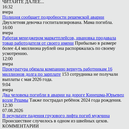
ЧИТАЙТЕ ДАЛЕЕ...
16:32
вчера
Полиция сообщает подробности решемской аварии
Двухлетняя девочка госпитализирована. Мама погибла.
16:00
вчера
Работая менеджером маркетплейсов, ивановка продавала
товар работодателя от своего имени
Прибылью в размере
более 4,4 миллиона рублей она распоряжалась по своему
усмотрению.
12:00
вчера
Прокуратура обязала компанию вернуть работникам 16
миллионов долга по зарплате
153 сотрудника не получали
выплаты с мая 2026 года.
9:04
вчера
Два человека погибли в аварии на дороге Кинешма-Юрьевец
возле Решмы
Также пострадал ребёнок 2024 года рождения.
12:30
07.08.2026
В результате падения грузового лифта погиб мужчина
Происшествие случилось в одном из швейных цехов.
КОММЕНТАРИИ