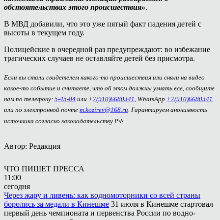
обстоятельствах этого происшествия»
.
В МВД добавили, что это уже пятый факт падения детей с
высоты в текущем году.
Полицейские в очередной раз предупреждают: во избежание
трагических случаев не оставляйте детей без присмотра.
Если вы стали свидетелем какого-то происшествия или сняли на видео
какое-то событие и считаете, что об этом должны узнать все, сообщите
нам по телефону:
5-45-84
или +
7(910)6680341
, WhatsApp
+7(910)6680341
или по электронной почте
m.kozirev@168.ru
. Гарантируем анонимность
источника согласно законодательству РФ.
Автор: Редакция
ЧТО ПИШЕТ ПРЕССА
11:00
сегодня
Через жару и ливень: как водномоторники со всей страны
боролись за медали в Кинешме
31 июля в Кинешме стартовал
первый день чемпионата и первенства России по водно-