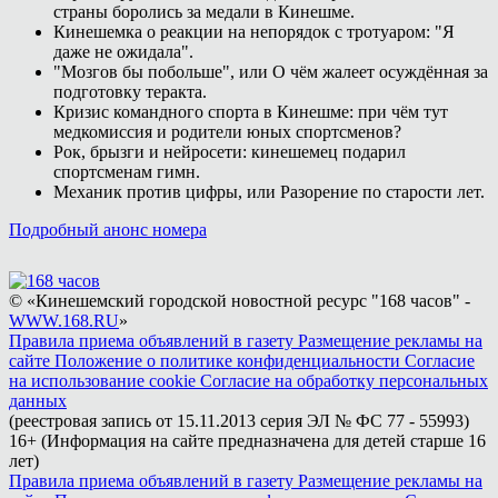
страны боролись за медали в Кинешме.
Кинешемка о реакции на непорядок с тротуаром: "Я
даже не ожидала".
"Мозгов бы побольше", или О чём жалеет осуждённая за
подготовку теракта.
Кризис командного спорта в Кинешме: при чём тут
медкомиссия и родители юных спортсменов?
Рок, брызги и нейросети: кинешемец подарил
спортсменам гимн.
Механик против цифры, или Разорение по старости лет.
Подробный анонс номера
© «Кинешемский городской новостной ресурс "168 часов" -
WWW.168.RU
»
Правила приема объявлений в газету
Размещение рекламы на
сайте
Положение о политике конфиденциальности
Согласие
на использование cookie
Согласие на обработку персональных
данных
(реестровая запись от 15.11.2013 серия ЭЛ № ФС 77 - 55993)
16+ (Информация на сайте предназначена для детей старше 16
лет)
Правила приема объявлений в газету
Размещение рекламы на