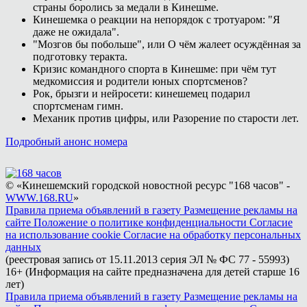
страны боролись за медали в Кинешме.
Кинешемка о реакции на непорядок с тротуаром: "Я
даже не ожидала".
"Мозгов бы побольше", или О чём жалеет осуждённая за
подготовку теракта.
Кризис командного спорта в Кинешме: при чём тут
медкомиссия и родители юных спортсменов?
Рок, брызги и нейросети: кинешемец подарил
спортсменам гимн.
Механик против цифры, или Разорение по старости лет.
Подробный анонс номера
© «Кинешемский городской новостной ресурс "168 часов" -
WWW.168.RU
»
Правила приема объявлений в газету
Размещение рекламы на
сайте
Положение о политике конфиденциальности
Согласие
на использование cookie
Согласие на обработку персональных
данных
(реестровая запись от 15.11.2013 серия ЭЛ № ФС 77 - 55993)
16+ (Информация на сайте предназначена для детей старше 16
лет)
Правила приема объявлений в газету
Размещение рекламы на