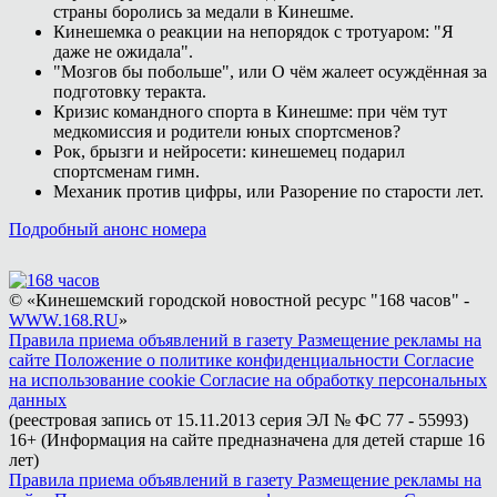
страны боролись за медали в Кинешме.
Кинешемка о реакции на непорядок с тротуаром: "Я
даже не ожидала".
"Мозгов бы побольше", или О чём жалеет осуждённая за
подготовку теракта.
Кризис командного спорта в Кинешме: при чём тут
медкомиссия и родители юных спортсменов?
Рок, брызги и нейросети: кинешемец подарил
спортсменам гимн.
Механик против цифры, или Разорение по старости лет.
Подробный анонс номера
© «Кинешемский городской новостной ресурс "168 часов" -
WWW.168.RU
»
Правила приема объявлений в газету
Размещение рекламы на
сайте
Положение о политике конфиденциальности
Согласие
на использование cookie
Согласие на обработку персональных
данных
(реестровая запись от 15.11.2013 серия ЭЛ № ФС 77 - 55993)
16+ (Информация на сайте предназначена для детей старше 16
лет)
Правила приема объявлений в газету
Размещение рекламы на