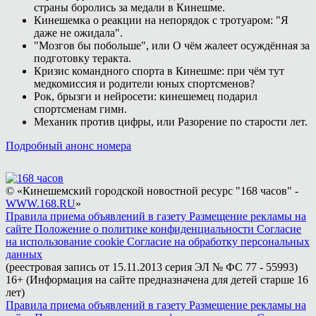
страны боролись за медали в Кинешме.
Кинешемка о реакции на непорядок с тротуаром: "Я
даже не ожидала".
"Мозгов бы побольше", или О чём жалеет осуждённая за
подготовку теракта.
Кризис командного спорта в Кинешме: при чём тут
медкомиссия и родители юных спортсменов?
Рок, брызги и нейросети: кинешемец подарил
спортсменам гимн.
Механик против цифры, или Разорение по старости лет.
Подробный анонс номера
© «Кинешемский городской новостной ресурс "168 часов" -
WWW.168.RU
»
Правила приема объявлений в газету
Размещение рекламы на
сайте
Положение о политике конфиденциальности
Согласие
на использование cookie
Согласие на обработку персональных
данных
(реестровая запись от 15.11.2013 серия ЭЛ № ФС 77 - 55993)
16+ (Информация на сайте предназначена для детей старше 16
лет)
Правила приема объявлений в газету
Размещение рекламы на