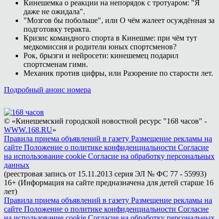
Кинешемка о реакции на непорядок с тротуаром: "Я
даже не ожидала".
"Мозгов бы побольше", или О чём жалеет осуждённая за
подготовку теракта.
Кризис командного спорта в Кинешме: при чём тут
медкомиссия и родители юных спортсменов?
Рок, брызги и нейросети: кинешемец подарил
спортсменам гимн.
Механик против цифры, или Разорение по старости лет.
Подробный анонс номера
© «Кинешемский городской новостной ресурс "168 часов" -
WWW.168.RU
»
Правила приема объявлений в газету
Размещение рекламы на
сайте
Положение о политике конфиденциальности
Согласие
на использование cookie
Согласие на обработку персональных
данных
(реестровая запись от 15.11.2013 серия ЭЛ № ФС 77 - 55993)
16+ (Информация на сайте предназначена для детей старше 16
лет)
Правила приема объявлений в газету
Размещение рекламы на
сайте
Положение о политике конфиденциальности
Согласие
на использование cookie
Согласие на обработку персональных