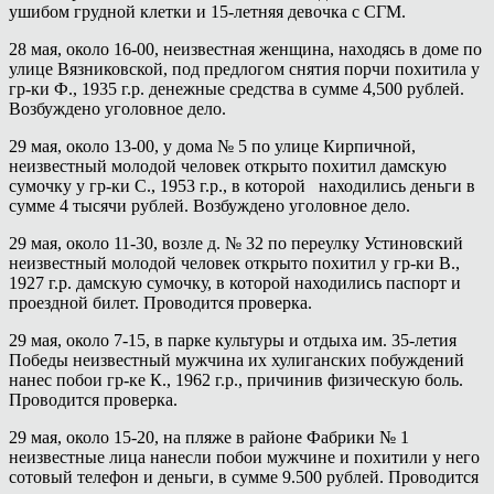
ушибом грудной клетки и 15-летняя девочка с СГМ.
28 мая, около 16-00, неизвестная женщина, находясь в доме по
улице Вязниковской, под предлогом снятия порчи похитила у
гр-ки Ф., 1935 г.р. денежные средства в сумме 4,500 рублей.
Возбуждено уголовное дело.
29 мая, около 13-00, у дома № 5 по улице Кирпичной,
неизвестный молодой человек открыто похитил дамскую
сумочку у гр-ки С., 1953 г.р., в которой находились деньги в
сумме 4 тысячи рублей. Возбуждено уголовное дело.
29 мая, около 11-30, возле д. № 32 по переулку Устиновский
неизвестный молодой человек открыто похитил у гр-ки В.,
1927 г.р. дамскую сумочку, в которой находились паспорт и
проездной билет. Проводится проверка.
29 мая, около 7-15, в парке культуры и отдыха им. 35-летия
Победы неизвестный мужчина их хулиганских побуждений
нанес побои гр-ке К., 1962 г.р., причинив физическую боль.
Проводится проверка.
29 мая, около 15-20, на пляже в районе Фабрики № 1
неизвестные лица нанесли побои мужчине и похитили у него
сотовый телефон и деньги, в сумме 9.500 рублей. Проводится