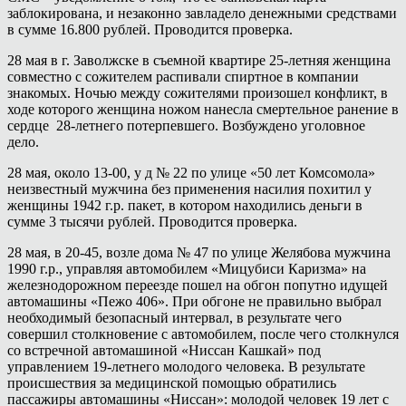
заблокирована, и незаконно завладело денежными средствами
в сумме 16.800 рублей. Проводится проверка.
28 мая в г. Заволжске в съемной квартире 25-летняя женщина
совместно с сожителем распивали спиртное в компании
знакомых. Ночью между сожителями произошел конфликт, в
ходе которого женщина ножом нанесла смертельное ранение в
сердце 28-летнего потерпевшего. Возбуждено уголовное
дело.
28 мая, около 13-00, у д № 22 по улице «50 лет Комсомола»
неизвестный мужчина без применения насилия похитил у
женщины 1942 г.р. пакет, в котором находились деньги в
сумме 3 тысячи рублей. Проводится проверка.
28 мая, в 20-45, возле дома № 47 по улице Желябова мужчина
1990 г.р., управляя автомобилем «Мицубиси Каризма» на
железнодорожном переезде пошел на обгон попутно идущей
автомашины «Пежо 406». При обгоне не правильно выбрал
необходимый безопасный интервал, в результате чего
совершил столкновение с автомобилем, после чего столкнулся
со встречной автомашиной «Ниссан Кашкай» под
управлением 19-летнего молодого человека. В результате
происшествия за медицинской помощью обратились
пассажиры автомашины «Ниссан»: молодой человек 19 лет с