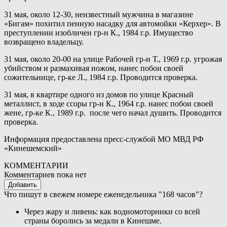
31 мая, около 12-30, неизвестный мужчина в магазине
«Бигам» похитил пенную насадку для автомойки «Керхер». В
преступлении изобличен гр-н К., 1984 г.р. Имущество
возвращено владельцу.
31 мая, около 20-00 на улице Рабочей гр-н Т., 1969 г.р. угрожая
убийством и размахивая ножом, нанес побои своей
сожительнице, гр-ке Л., 1984 г.р. Проводится проверка.
31 мая, в квартире одного из домов по улице Красный
металлист, в ходе ссоры гр-н К., 1964 г.р. нанес побои своей
жене, гр-ке К., 1989 г.р. после чего начал душить. Проводится
проверка.
Информация предоставлена пресс-службой МО МВД РФ
«Кинешемский»
КОММЕНТАРИИ
Комментариев пока нет
Добавить
Что пишут в свежем номере еженедельника "168 часов"?
Через жару и ливень: как водномоторники со всей
страны боролись за медали в Кинешме.