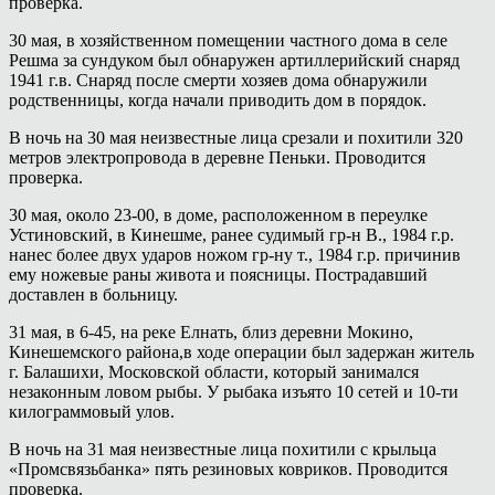
проверка.
30 мая, в хозяйственном помещении частного дома в селе
Решма за сундуком был обнаружен артиллерийский снаряд
1941 г.в. Снаряд после смерти хозяев дома обнаружили
родственницы, когда начали приводить дом в порядок.
В ночь на 30 мая неизвестные лица срезали и похитили 320
метров электропровода в деревне Пеньки. Проводится
проверка.
30 мая, около 23-00, в доме, расположенном в переулке
Устиновский, в Кинешме, ранее судимый гр-н В., 1984 г.р.
нанес более двух ударов ножом гр-ну т., 1984 г.р. причинив
ему ножевые раны живота и поясницы. Пострадавший
доставлен в больницу.
31 мая, в 6-45, на реке Елнать, близ деревни Мокино,
Кинешемского района,в ходе операции был задержан житель
г. Балашихи, Московской области, который занимался
незаконным ловом рыбы. У рыбака изъято 10 сетей и 10-ти
килограммовый улов.
В ночь на 31 мая неизвестные лица похитили с крыльца
«Промсвязьбанка» пять резиновых ковриков. Проводится
проверка.