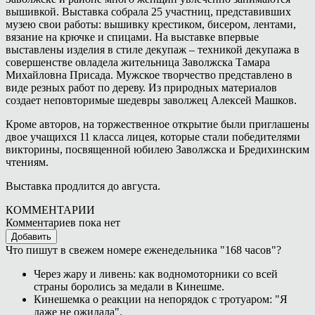
вышивкой. Выставка собрала 25 участниц, представивших
музею свои работы: вышивку крестиком, бисером, лентами,
вязание на крючке и спицами. На выставке впервые
выставлены изделия в стиле декупаж – техникой декупажа в
совершенстве овладела жительница Заволжска Тамара
Михайловна Присада. Мужское творчество представлено в
виде резных работ по дереву. Из природных материалов
создает неповторимые шедевры заволжец Алексей Машков.
Кроме авторов, на торжественное открытие были приглашены
двое учащихся 11 класса лицея, которые стали победителями
викторины, посвященной юбилею Заволжска и Бредихинским
чтениям.
Выставка продлится до августа.
КОММЕНТАРИИ
Комментариев пока нет
Добавить
Что пишут в свежем номере еженедельника "168 часов"?
Через жару и ливень: как водномоторники со всей
страны боролись за медали в Кинешме.
Кинешемка о реакции на непорядок с тротуаром: "Я
даже не ожидала".