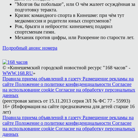
"Мозгов бы побольше", или О чём жалеет осуждённая за
подготовку теракта.
Кризис командного спорта в Кинешме: при чём тут
медкомиссия и родители юных спортсменов?
Рок, брызги и нейросети: кинешемец подарил
спортсменам гимн.
Механик против цифры, или Разорение по старости лет.
Подробный анонс номера
© «Кинешемский городской новостной ресурс "168 часов" -
WWW.168.RU
»
Правила приема объявлений в газету
Размещение рекламы на
сайте
Положение о политике конфиденциальности
Согласие
на использование cookie
Согласие на обработку персональных
данных
(реестровая запись от 15.11.2013 серия ЭЛ № ФС 77 - 55993)
16+ (Информация на сайте предназначена для детей старше 16
лет)
Правила приема объявлений в газету
Размещение рекламы на
сайте
Положение о политике конфиденциальности
Согласие
на использование cookie
Согласие на обработку персональных
данных