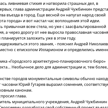
лась ливниевая стихия и натворила страшных дел, в
первых, глава администрации Андрей Чужбинкин предст
а въезда в город. Еще весной он напугал народ своей
ота города» и вот настал час воплощения этой идеи.
ь привычная всем стела, но уже с заасфальтированной
, а через дорогу от нее выросла православная часовня
 планируется заложить уже в этом году.
придерживаться этого звания, - пояснил Андрей Николае
вместно с епископом Илларионом и определились именн
ьника «Городского архитектурно-планировочного бюро»
екта… Необычное дело для администрации и, тем более,
инстве городов монументальные символы обычно наход
чет часовни Юрий Гутарев выразил сомнения, соответству
рковным канонам.
спросил глава.
одитель муниципального учреждения, Андрей Чужбинкин
еоргиевич разработал свой собственный проект въезда