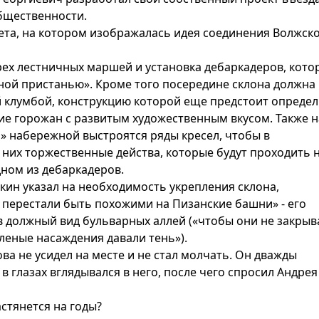
общественности.
та, на котором изображалась идея соединения Волжск
рех лестничных маршей и установка дебаркадеров, кото
ной пристанью». Кроме того посередине склона должна
 клумбой, конструкцию которой еще предстоит опреде
стие горожан с развитым художественным вкусом. Также н
» набережной выстроятся ряды кресел, чтобы в
них торжественные действа, которые будут проходить 
дном из дебаркадеров.
ин указал на необходимость укрепления склона,
 перестали быть похожими на Пизанские башни» - его
 в должный вид бульварных аллей («чтобы они не закрыв
еленые насаждения давали тень»).
ва не усидел на месте и не стал молчать. Он дважды
в глазах вглядывался в него, после чего спросил Андрея
астянется на годы?