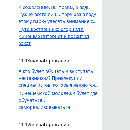
стороны , не обижайтесь , сам
К сожалению, Вы правы, а ведь
являюсь старпёром .
нужно всего лишь пару раз в году
этому парку уделять внимание со
стороны УГХ - покос травы,
Путешественника огорчил в
выпилка деревьев, вывоз мусора.
Кинешме интернет и восхитил
Как местная жительница, не вижу
закат
в парке никакой работы со
стороны УГХ.
11:18
вчера
Горожанин
А кто будет обучать и выступать
наставником? Привлекут ли
специалистов, которые являются
профессионалами в своём деле и
Кинешемской молодёжи будет где
смогут реально заинтересовать
обучаться и
ребят? Или проект для отмыва и
самореализовываться
зарабатывания KPI?
11:12
вчера
Горожанин