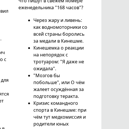
Что пишут в свежем номере
еженедельника "168 часов"?
авил
Через жару и ливень:
как водномоторники со
всей страны боролись
.
за медали в Кинешме.
Кинешемка о реакции
вич
на непорядок с
о с
тротуаром: "Я даже не
ожидала".
"Мозгов бы
 для
побольше", или О чём
жалеет осуждённая за
ятся
подготовку теракта.
ет
Кризис командного
спорта в Кинешме: при
чём тут медкомиссия и
родители юных
 в