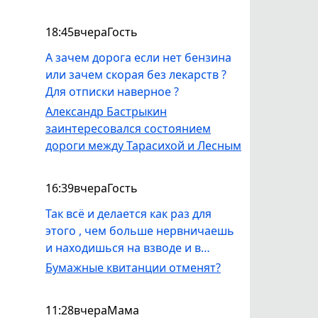
18:45
вчера
Гость
А зачем дорога если нет бензина
или зачем скорая без лекарств ?
Для отписки наверное ?
Александр Бастрыкин
заинтересовался состоянием
дороги между Тарасихой и Лесным
16:39
вчера
Гость
Так всё и делается как раз для
этого , чем больше нервничаешь
и находишься на взводе и в
непонимании происходящего
Бумажные квитанции отменят?
вокруг , тем быстрее уйдёшь в тот
мир .Уступай дорогу молодым .
11:28
вчера
Мама
Это конечно сарказм с моей