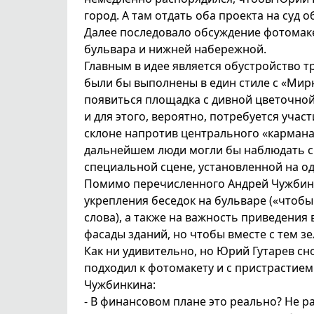
город. А там отдать оба проекта на суд 
Далее последовало обсуждение фотомаке
бульвара и нижней набережной.
Главным в идее является обустройство т
были бы выполнены в един стиле с «Мир
появиться площадка с дивной цветочной
и для этого, вероятно, потребуется уча
склоне напротив центрального «кармана
дальнейшем люди могли бы наблюдать с 
специальной сцене, установленной на о
Помимо перечисленного Андрей Чужбинк
укрепления беседок на бульваре («чтобы
слова), а также на важность приведения
фасады зданий, но чтобы вместе с тем з
Как ни удивительно, но Юрий Гутарев сно
подходил к фотомакету и с пристрастием 
Чужбинкина:
- В финансовом плане это реально? Не р