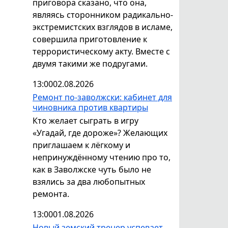
приговора сказано, что она,
являясь сторонником радикально-
экстремистских взглядов в исламе,
совершила приготовление к
террористическому акту. Вместе с
двумя такими же подругами.
13:00
02.08.2026
Ремонт по-заволжски: кабинет для
чиновника против квартиры
Кто желает сыграть в игру
«Угадай, где дороже»? Желающих
приглашаем к лёгкому и
непринуждённому чтению про то,
как в Заволжске чуть было не
взялись за два любопытных
ремонта.
13:00
01.08.2026
Новый земский тренер успевает