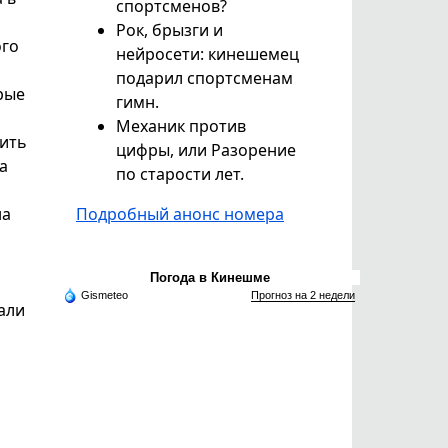
спортсменов?
Рок, брызги и
ого
нейросети: кинешемец
подарил спортсменам
рые
гимн.
Механик против
лить
цифры, или Разорение
а
по старости лет.
на
Подробный анонс номера
Погода в Кинешме
Gismeteo
Прогноз на 2 недели
али