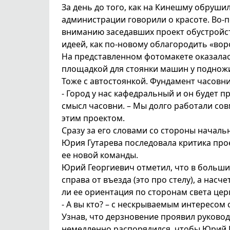
За день до того, как на Кинешму обруши
администрации говорили о красоте. Во-
вниманию заседавших проект обустройств
идеей, как по-новому облагородить «вор
На представленном фотомакете оказалас
площадкой для стоянки машин у подножия
Тоже с автостоянкой. Фундамент часовни
- Город у нас кафедральный и он будет 
смысл часовни. – Мы долго работали со
этим проектом.
Сразу за его словами со стороны начал
Юрия Гутарева последовала критика про
ее новой команды.
Юрий Георгиевич отметил, что в больш
справа от въезда (это про стелу), а нас
ли ее ориентация по сторонам света це
- А вы кто? – с нескрываемым интересом 
Узнав, что дерзновение проявил руков
немедленно распорядился, чтобы Юрий Г