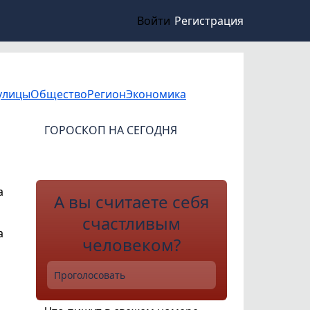
Войти
Регистрация
улицы
Общество
Регион
Экономика
ГОРОСКОП НА СЕГОДНЯ
а
А вы считаете себя
счастливым
а
человеком?
Проголосовать