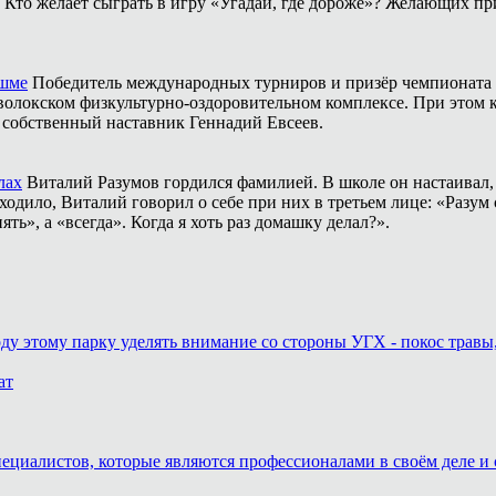
Кто желает сыграть в игру «Угадай, где дороже»? Желающих пр
ешме
Победитель международных турниров и призёр чемпионата 
аволокском физкультурно-оздоровительном комплексе. При этом
о собственный наставник Геннадий Евсеев.
лах
Виталий Разумов гордился фамилией. В школе он настаивал, ч
одило, Виталий говорил о себе при них в третьем лице: «Разум 
ть», а «всегда». Когда я хоть раз домашку делал?».
оду этому парку уделять внимание со стороны УГХ - покос травы
ат
пециалистов, которые являются профессионалами в своём деле и 