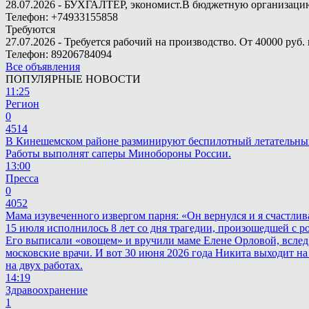
28.07.2026 - БУХГАЛТЕР, экономист.В бюджетную организацию.
Телефон: +74933155858
Требуются
27.07.2026 - Требуется рабочий на производство. От 40000 руб. 
Телефон: 89206784094
Все объявления
ПОПУЛЯРНЫЕ НОВОСТИ
11:25
Регион
0
4514
В Кинешемском районе разминируют беспилотный летательны
Работы выполнят саперы Минобороны России.
13:00
Пресса
0
4052
Мама изувеченного извергом парня: «Он вернулся и я счастлив
15 июля исполнилось 8 лет со дня трагедии, произошедшей с 
Его выписали «овощем» и вручили маме Елене Орловой, вслед
московские врачи. И вот 30 июня 2026 года Никита выходит на
на двух работах.
14:19
Здравоохранение
1