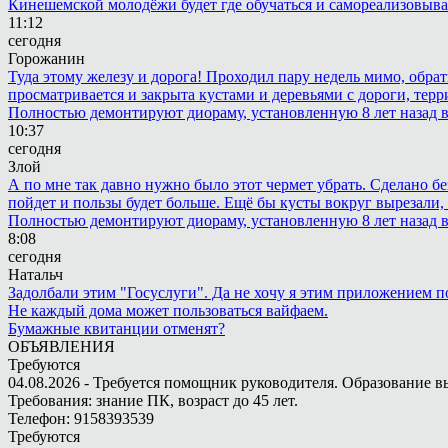
Кинешемской молодёжи будет где обучаться и самореализовыва
11:12
сегодня
Горожанин
Туда этому железу и дорога! Проходил пару недель мимо, обра
просматривается и закрыта кустами и деревьями с дороги, терр
Полностью демонтируют диораму, установленную 8 лет назад в 
10:37
сегодня
Злой
А по мне так давно нужно было этот чермет убрать. Сделано бе
пойдет и пользы будет больше. Ещё бы кусты вокруг вырезали, т
Полностью демонтируют диораму, установленную 8 лет назад в 
8:08
сегодня
Натальч
Задолбали этим "Госуслуги". Да не хочу я этим приложением п
Не каждый дома может пользоваться вайфаем.
Бумажные квитанции отменят?
ОБЪЯВЛЕНИЯ
Требуются
04.08.2026 - Требуется помощник руководителя. Образование в
Требования: знание ПК, возраст до 45 лет.
Телефон: 9158393539
Требуются