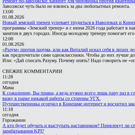
Ремонт по-заволжски: кабинет для чиновника против квартиры
Заволжске чуть было не взялись за два любопытных ремонта.
13:00
01.08.2026
Новый земский тренер успевает трудиться в Наволоках и Кин
программы «Земский тренер» и с июня 2026 года работает в н
занятия в двух городах. Иногда молодому тренеру помогает ег
12:00
01.08.2026
«Разум» против разума, или как Виталий искал себя в лихих де
как предпочитали сами одноклассники. Чтобы до них лучше дох
Или: «Дай списать Разуму. Почему опять? Надо говорить не «опя
СВЕЖИЕ КОММЕНТАРИИ
11:28
сегодня
Мама
К сожалению, Вы правы, а ведь нужно всего лишь пару раз в г
вижу в парке никакой работы со стороны УГХ.
Путешественника огорчил в Кинешме интернет и восхитил зак
11:18
сегодня
Горожанин
А кто будет обучать и выступать наставником? Привлекут ли с
зарабатывания KPI?