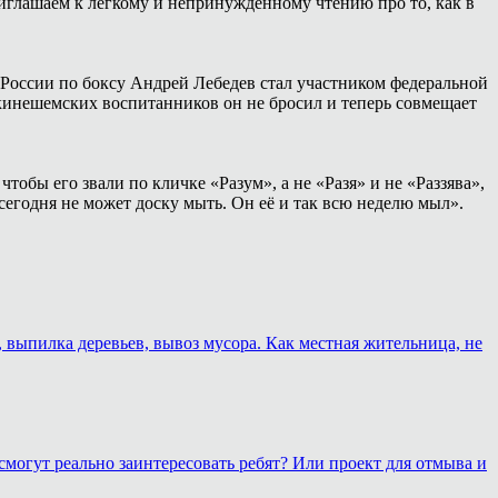
иглашаем к лёгкому и непринуждённому чтению про то, как в
России по боксу Андрей Лебедев стал участником федеральной
 кинешемских воспитанников он не бросил и теперь совмещает
тобы его звали по кличке «Разум», а не «Разя» и не «Раззява»,
сегодня не может доску мыть. Он её и так всю неделю мыл».
, выпилка деревьев, вывоз мусора. Как местная жительница, не
смогут реально заинтересовать ребят? Или проект для отмыва и