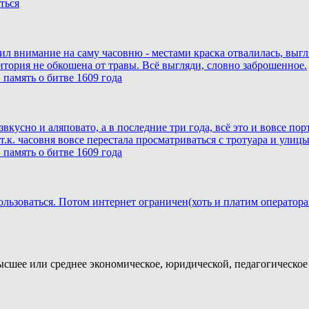
ться
тил внимание на саму часовню - местами краска отвалилась, выг
итория не обкошена от травы. Всё выгляди, словно заброшенное.
память о битве 1609 года
звкусно и аляповато, а в последние три года, всё это и вовсе п
.к. часовня вовсе перестала просматриваться с тротуара и улицы
память о битве 1609 года
ользоваться. Потом интернет ограничен(хоть и платим оператора
ысшее или среднее экономическое, юридической, педагогическое 