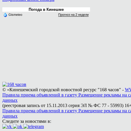
Погода в Кинешме
Gismeteo
Прогноз на 2 недели
© «Кинешемский городской новостной ресурс "168 часов" -
WW
Правила приема объявлений в газету
Размещение рекламы на с
данных
(реестровая запись от 15.11.2013 серия ЭЛ № ФС 77 - 55993)
16+
Правила приема объявлений в газету
Размещение рекламы на с
данных
Следите за новостями в: