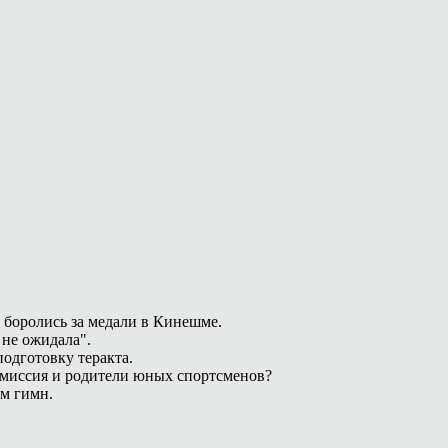
 боролись за медали в Кинешме.
 не ожидала".
одготовку теракта.
омиссия и родители юных спортсменов?
ам гимн.