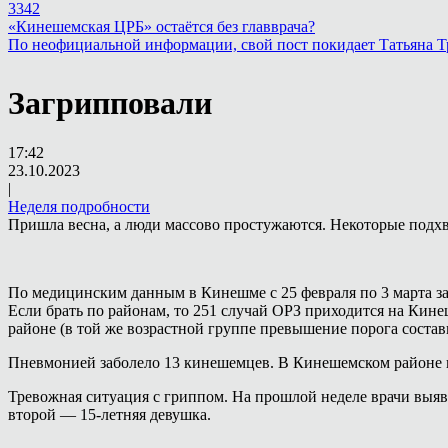
3342
«Кинешемская ЦРБ» остаётся без главврача?
По неофициальной информации, свой пост покидает Татьяна 
Загрипповали
17:42
23.10.2023
|
Неделя подробности
Пришла весна, а люди массово простужаются. Некоторые подх
По медицинским данным в Кинешме с 25 февраля по 3 марта за
Если брать по районам, то 251 случай ОРЗ приходится на Кине
районе (в той же возрастной группе превышение порога состав
Пневмонией заболело 13 кинешемцев. В Кинешемском районе в
Тревожная ситуация с гриппом. На прошлой неделе врачи выяв
второй — 15-летняя девушка.