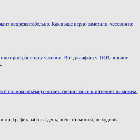
лядит непрезентабельно. Как выше верно заметили, часовня не
ортило пространство у часовни. Вот для афиш у ТЮЗа вполне
.
м в полном объёме) соответственно зайти в интернет не можем.
и пр. График работы: день, ночь, отсыпной, выходной.