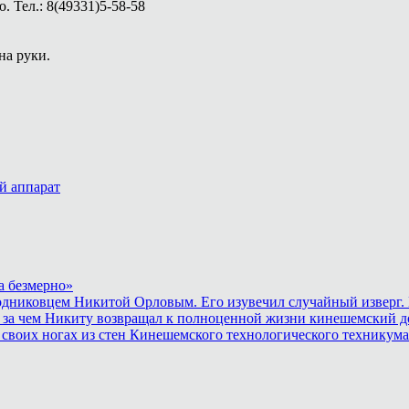
 Тел.: 8(49331)5-58-58
на руки.
й аппарат
а безмерно»
родниковцем Никитой Орловым. Его изувечил случайный изверг. 
 за чем Никиту возвращал к полноценной жизни кинешемский до
 своих ногах из стен Кинешемского технологического техникума