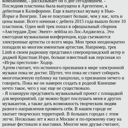
компаниями, - рассказывает он о дне сегодняшнем. -
Последняя пластинка была выпущена в Аргентине, а
дебютная в Калифорнии. Еще я выпускал музыку в Нью-
Йорке и Венгрии. Там ее покупают больше, чем у нас, хоть и
цены выше. Всего начиная с дебюта 2015 года вышло более 10
пластинок. Один мой трек попал в официальный сборник
«Амстердам Дэнс Эвент» лейбла из Лос-Анджелеса. Это
ежегодная музыкальная конференция, куда съезжаются
электронные артисты со всего мира. Мои треки неоднократно
попадали ко многим именитым артистам. Например, трек
Limb в своем радиошоу представил североирландский актер и
диджей Кристиан Нэрн, больше известный как персонаж из
«Игры престолов» Ходор.
Артем считает, что истинного признания в мире электронной
музыки пока не достиг. Шутит, что пока не станет собирать
многотысячную публику на танцполах, о признании нечего и
говорить. Пока же он намерен создать в родной Кинешме
нечто такое, чего у нас еще не существовало.
- Я планирую представить музыкальный проект с площадкой
для мероприятий, где можно будет послушать меня и других
музыкантов, а также дать возможность творческим людям
разного направления проявить себя. В нашем городе не
хватает творческих территорий. В больших городах с этим
легче. Несколько лет я жил в Москве и по-прежнему езжу на
разные фестивали и выставки. Многие мои друзья считают,