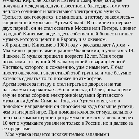
земляках Кирилле Хоави и Евгении Смирнове, которые
получили международную известность благодаря тому, что
неплохо сочиняют и записывают электронную музыку.
Третьего, как говорится, не миновать, а потому знакомьтесь –
современный музыкант Артем Калалб. В отличие от первых
двух парней, он не стал оседать в Москве или Питере, а живет
в родной Кинешме, ведет здесь собственный бизнес и пишет
музыку, которую ценят и в Европе, и за океаном.
- Я родился в Кинешме в 1989 году, - рассказывает Артем. -
Мы жили с родителями в районе Чкаловский, а учился я в 19-
й школе. К музыке пришел в возрасте 12 лет. Меня тогда
познакомил с группой Nirvana хороший товарищ Георгий
Чистяков, которого, к сожалению, уже с нами нет. Я был
просто ошеломлен энергетикой этой группы, и мне безумно
хотелось сделать что-то похожее по атмосфере.
Артем взялся за гитару и стал играть во дворах и на так
называемых гаражниках. Это длилось до 17 лет, пока в руки
ему не попал сборник электронной музыки британского
музыканта Дейва Симона. Тогда-то Артем понял, что в
подобном направлении он способен на куда большие успехи,
чем в гитарной игре. При помощи колонок от музыкального
центра и компьютерной программы он взялся за дело и через
10 лет о музыканте узнали не только в России, но и далеко за
ее пределами.
- Моя музыка издается исключительно западными