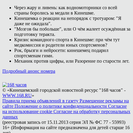
Через жару и ливень: как водномоторники со всей
страны боролись за медали в Кинешме.
Кинешемка о реакции на непорядок с тротуаром: "Я
даже не ожидала".
"Мозгов бы побольше", или О чём жалеет осуждённая за
подготовку теракта.
Кризис командного спорта в Кинешме: при чём тут
медкомиссия и родители юных спортсменов?
Рок, брызги и нейросети: кинешемец подарил
спортсменам гимн.
Механик против цифры, или Разорение по старости лет.
Подробный анонс номера
© «Кинешемский городской новостной ресурс "168 часов" -
WWW.168.RU
»
Правила приема объявлений в газету
Размещение рекламы на
сайте
Положение о политике конфиденциальности
Согласие
на использование cookie
Согласие на обработку персональных
данных
(реестровая запись от 15.11.2013 серия ЭЛ № ФС 77 - 55993)
16+ (Информация на сайте предназначена для детей старше 16
лет)