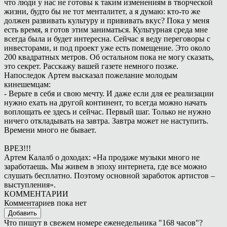
что люди у нас не готовы к таким изменениям в творческой
жизни, будто бы не тот менталитет, а я думаю: кто-то же
должен развивать культуру и прививать вкус? Пока у меня
есть время, я готов этим заниматься. Культурная среда мне
всегда была и будет интересна. Сейчас я веду переговоры с
инвесторами, и под проект уже есть помещение. Это около
200 квадратных метров. Об остальном пока не могу сказать,
это секрет. Расскажу вашей газете немного позже.
Напоследок Артем высказал пожелание молодым
кинешемцам:
- Верьте в себя и свою мечту. И даже если для ее реализации
нужно ехать на другой континент, то всегда можно начать
воплощать ее здесь и сейчас. Первый шаг. Только не нужно
ничего откладывать на завтра. Завтра может не наступить.
Времени много не бывает.
ВРЕЗ!!!
Артем Калалб о доходах: «На продаже музыки много не
заработаешь. Мы живем в эпоху интернета, где все можно
слушать бесплатно. Поэтому основной заработок артистов –
выступления».
КОММЕНТАРИИ
Комментариев пока нет
Добавить
Что пишут в свежем номере еженедельника "168 часов"?