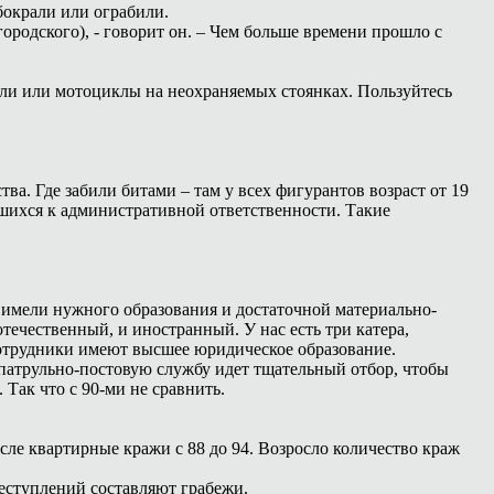
бокрали или ограбили.
городского), - говорит он. – Чем больше времени прошло с
или или мотоциклы на неохраняемых стоянках. Пользуйтесь
ва. Где забили битами – там у всех фигурантов возраст от 19
вшихся к административной ответственности. Такие
е имели нужного образования и достаточной материально-
течественный, и иностранный. У нас есть три катера,
 сотрудники имеют высшее юридическое образование.
патрульно-постовую службу идет тщательный отбор, чтобы
Так что с 90-ми не сравнить.
сле квартирные кражи с 88 до 94. Возросло количество краж
еступлений составляют грабежи.