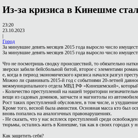
Из-за кризиса в Кинешме ста
23:20
23.10.2023
|
Город
За минувшие девять месяцев 2015 года выросло число имущес
За минувшие девять месяцев 2015 года выросло число имущес
Что не посмотришь сводку происшествий, то обязательно наткн
зверски забили бейсбольной битой, второе с элементами роман
е, когда в период экономического кризиса начался разгул прест
Можно ли сравнивать 2015-й год с событиями 20-летней давно
межмуниципального отдела МВД РФ «Кинешемский», который с
- Количество преступлений на нашей территории незначительн
вещи из садовых домиков, запчасти и магнитолы из автомобил
Рост таких преступлений обусловлен, в том числе, и ухудшени
Кроме того, весной была амнистия. Основная масса кто был ос
вновь попались на аналогичных правонарушениях.
- Не сказать, что у нас всплеск преступлений среди освобожде
тюрьмы, остались жить в Кинешме, так как в своих городах у н
Как защитить себя?