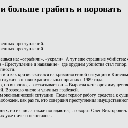
ли больше грабить и воровать
твенных преступлений.
твенных преступлений.
ешься на: «ограбили», «украли». А тут еще страшные убийства: 
а «Преступление и наказание», где орудием убийства стал топор
упности.
сти и как кризис сказался на криминогенной ситуации в Кинешм
лужит в правоохранительных органах с 1989 года.
о, но выросло, - рассказывает он. – Выросла категория имущест
ей. Возросло число и уличных грабежей.
ем экономической ситуации. Люди теряют работу, средства к сущ
вобожден, как раз те, кто совершил преступления имущественног
нных, но из числа также попадаются, - говорит Олег Викторович.
их уже ничего не осталось.