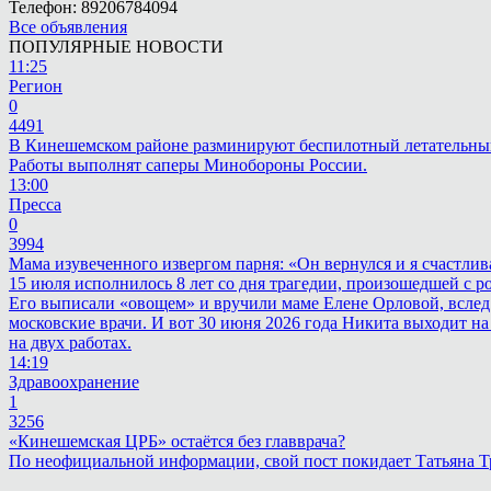
Телефон: 89206784094
Все объявления
ПОПУЛЯРНЫЕ НОВОСТИ
11:25
Регион
0
4491
В Кинешемском районе разминируют беспилотный летательны
Работы выполнят саперы Минобороны России.
13:00
Пресса
0
3994
Мама изувеченного извергом парня: «Он вернулся и я счастлив
15 июля исполнилось 8 лет со дня трагедии, произошедшей с 
Его выписали «овощем» и вручили маме Елене Орловой, вслед
московские врачи. И вот 30 июня 2026 года Никита выходит на
на двух работах.
14:19
Здравоохранение
1
3256
«Кинешемская ЦРБ» остаётся без главврача?
По неофициальной информации, свой пост покидает Татьяна 