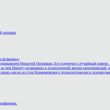
й аппарат
а безмерно»
родниковцем Никитой Орловым. Его изувечил случайный изверг. 
 за чем Никиту возвращал к полноценной жизни кинешемский до
 своих ногах из стен Кинешемского технологического техникума
Трофимова.