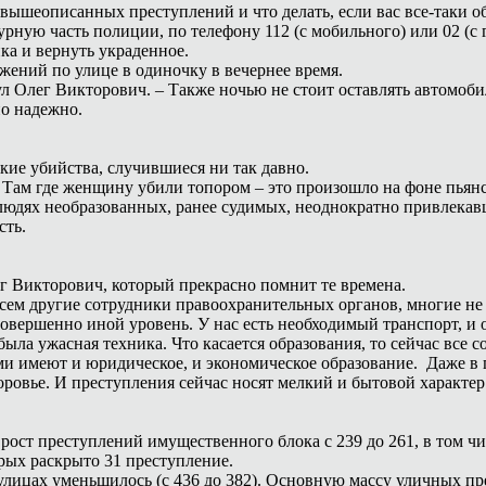
 вышеописанных преступлений и что делать, если вас все-таки о
урную часть полиции, по телефону 112 (с мобильного) или 02 (с 
а и вернуть украденное.
жений по улице в одиночку в вечернее время.
л Олег Викторович. – Также ночью не стоит оставлять автомоб
но надежно.
е убийства, случившиеся ни так давно.
 Там где женщину убили топором – это произошло на фоне пьянст
 о людях необразованных, ранее судимых, неоднократно привлека
сть.
г Викторович, который прекрасно помнит те времена.
совсем другие сотрудники правоохранительных органов, многие н
овершенно иной уровень. У нас есть необходимый транспорт, и о
 была ужасная техника. Что касается образования, то сейчас все
и имеют и юридическое, и экономическое образование. Даже в 
вье. И преступления сейчас носят мелкий и бытовой характер. 
ост преступлений имущественного блока с 239 до 261, в том чи
орых раскрыто 31 преступление.
лицах уменьшилось (с 436 до 382). Основную массу уличных пр