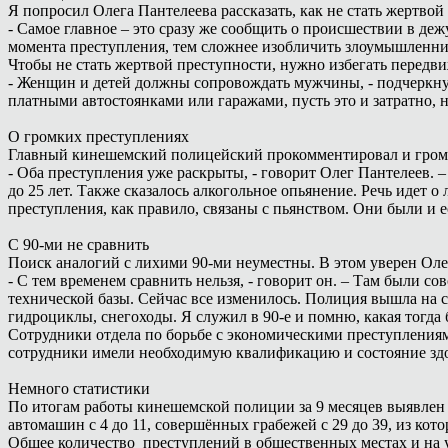
Я попросил Олега Пантелеева рассказать, как не стать жертвой
- Самое главное – это сразу же сообщить о происшествии в деж
момента преступления, тем сложнее изобличить злоумышленник
Чтобы не стать жертвой преступности, нужно избегать передви
- Женщин и детей должны сопровождать мужчины, - подчеркну
платными автостоянками или гаражами, пусть это и затратно, 
О громких преступлениях
Главный кинешемский полицейский прокомментировал и громки
- Оба преступления уже раскрыты, - говорит Олег Пантелеев. –
до 25 лет. Также сказалось алкогольное опьянение. Речь идет
преступления, как правило, связаны с пьянством. Они были и е
С 90-ми не сравнить
Поиск аналогий с лихими 90-ми неуместны. В этом уверен Оле
- С тем временем сравнить нельзя, - говорит он. – Там были 
технической базы. Сейчас все изменилось. Полиция вышла на с
гидроциклы, снегоходы. Я служил в 90-е и помню, какая тогда
Сотрудники отдела по борьбе с экономическими преступлениям
сотрудники имели необходимую квалификацию и состояние здоро
Немного статистики
По итогам работы кинешемской полиции за 9 месяцев выявлен р
автомашин с 4 до 11, совершённых грабежей с 29 до 39, из кот
Общее количество преступлений в общественных местах и на у