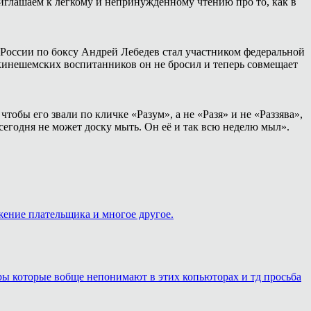
иглашаем к лёгкому и непринуждённому чтению про то, как в
России по боксу Андрей Лебедев стал участником федеральной
 кинешемских воспитанников он не бросил и теперь совмещает
тобы его звали по кличке «Разум», а не «Разя» и не «Раззява»,
сегодня не может доску мыть. Он её и так всю неделю мыл».
жение плательщика и многое другое.
еры которые вобще непонимают в этих копьюторах и тд просьба