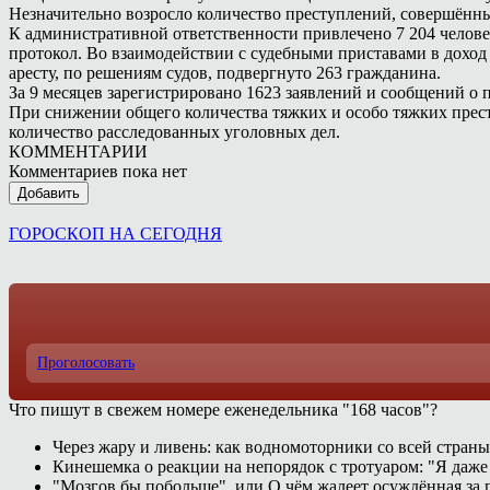
Незначительно возросло количество преступлений, совершённых
К административной ответственности привлечено 7 204 человека
протокол. Во взаимодействии с судебными приставами в доход
аресту, по решениям судов, подвергнуто 263 гражданина.
За 9 месяцев зарегистрировано 1623 заявлений и сообщений о
При снижении общего количества тяжких и особо тяжких престу
количество расследованных уголовных дел.
КОММЕНТАРИИ
Комментариев пока нет
Добавить
ГОРОСКОП НА СЕГОДНЯ
Проголосовать
Что пишут в свежем номере еженедельника "168 часов"?
Через жару и ливень: как водномоторники со всей страны
Кинешемка о реакции на непорядок с тротуаром: "Я даже
"Мозгов бы побольше", или О чём жалеет осуждённая за п