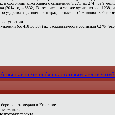
 в состоянии алкогольного опьянения (с 271 до 274). За 9 меся
 (2014 год - 6632). В том числе за мелкое хулиганство – 1238, 
 государства за различные штрафы взыскано 1 миллион 305 тыс
 преступлении.
плений (со 418 до 387) их раскрываемость составила 62 % (расс
А вы считаете себя счастливым человеком?
 боролись за медали в Кинешме.
 не ожидала".
одготовку теракта.