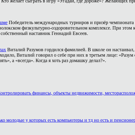
Кто желает сыграть в игру «Угадай, где дороже»? Желающих пр
ешме
Победитель международных турниров и призёр чемпионата 
аволокском физкультурно-оздоровительном комплексе. При этом
о собственный наставник Геннадий Евсеев.
лах
Виталий Разумов гордился фамилией. В школе он настаивал, ч
одило, Виталий говорил о себе при них в третьем лице: «Разум 
ть», а «всегда». Когда я хоть раз домашку делал?».
. Контролировать финансы, объекты недвижимости, месторасполо
лько молодые у которых есть компьютеры и тд но есть и пенсион