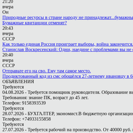
21:20
вчера
Он
Природные ресурсы в стране народу не принадлежат...бумажн
Бумажные квитанции отменят?
20:43
вчера
СССР
Как только единая Россия проиграет выборы, война закончится
Станислав Воскресенский: Одни, наедине с проблемами вы не 
20:40
вчера
СССР
Отправьте его на сво. Ему там самое место.
Продиктованный код из смс обошёлся 27-летнему ивановцу в 6
ОБЪЯВЛЕНИЯ
Требуются
04.08.2026 - Требуется помощник руководителя. Образование в
Требования: знание ПК, возраст до 45 лет.
Телефон: 9158393539
Требуются
28.07.2026 - БУХГАЛТЕР, экономист.В бюджетную организацию.
Телефон: +74933155858
Требуются
27.07.2026 - Требуется рабочий на производство. От 40000 руб. 