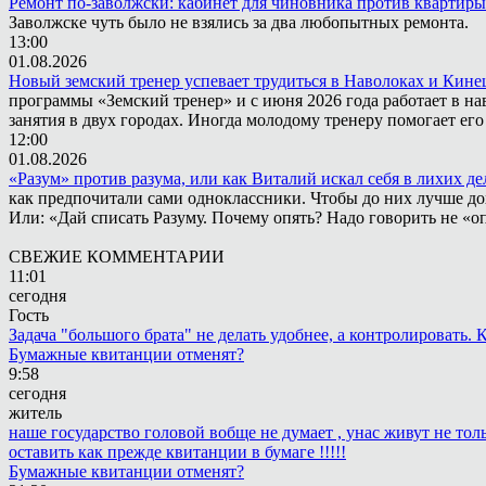
Ремонт по-заволжски: кабинет для чиновника против квартиры
Заволжске чуть было не взялись за два любопытных ремонта.
13:00
01.08.2026
Новый земский тренер успевает трудиться в Наволоках и Кин
программы «Земский тренер» и с июня 2026 года работает в н
занятия в двух городах. Иногда молодому тренеру помогает ег
12:00
01.08.2026
«Разум» против разума, или как Виталий искал себя в лихих де
как предпочитали сами одноклассники. Чтобы до них лучше дох
Или: «Дай списать Разуму. Почему опять? Надо говорить не «опя
СВЕЖИЕ КОММЕНТАРИИ
11:01
сегодня
Гость
Задача "большого брата" не делать удобнее, а контролировать
Бумажные квитанции отменят?
9:58
сегодня
житель
наше государство головой вобще не думает , унас живут не то
оставить как прежде квитанции в бумаге !!!!!
Бумажные квитанции отменят?