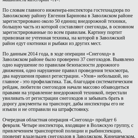
По словам главного инженера-инспектора гостехнадзора по
Заволжскому району Евгения Баринова в Заволжском районе
зарегистрировано около 50 единиц внедорожной техники,
большую часть из которой составляют снегоходы, в основном
зарегистрированные по всем правилам. Картину портит
привозная не учтенная техника, на которой в Заволжский
район едут охотники и рыбаки из других мест.
По данным 2014 года, в ходе операции «Снегоход» в
Заволжском районе было проверено 37 снегоходов. Выявлено
одно нарушение по правилам безопасности дорожного
движения, одно нарушение правил проведения техосмотра,
два нарушения правил регистрации. «Улов» небольшой, но
главное - это профилактика. Так, благодаря систематическим
рейдам, любители снегоходов начали массово обзаводиться
правами на управление внедорожной техникой, перестали
увиливать от регистрации снегоходов и забывать брать в
дорогу документы на транспорт, дабы инспекторы его не
изъяли и не отправили на штрафстоянку.
Очередная областная операция «Снегоход» пройдет 6
февраля. Четыре инспектора, входящие в Волжскую группу, с
привлечением транспортной полиции и рыбинспекции,
проверят владельцев снегоходов в Заволжском, Кинешемском,