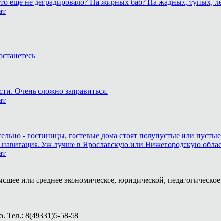
, что еще не деградировало? На жирных баб? На жадных, тупых,
ат
останетесь
сти. Очень сложно заправиться.
ат
тельно - гостиницы, гостевые дома стоят полупустые или пустые
и навигация. Уж лучше в Ярославскую или Нижегородскую область,
ат
ысшее или среднее экономическое, юридической, педагогическое 
 Тел.: 8(49331)5-58-58