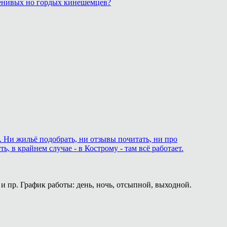
 ленивых но гордых кинешемцев?
. Ни жильё подобрать, ни отзывы почитать, ни про
 в крайнем случае - в Кострому - там всё работает.
и пр. График работы: день, ночь, отсыпной, выходной.