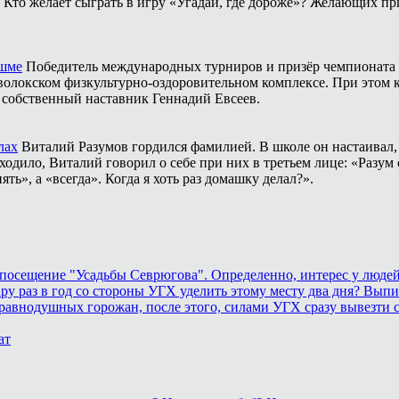
Кто желает сыграть в игру «Угадай, где дороже»? Желающих пр
ешме
Победитель международных турниров и призёр чемпионата 
аволокском физкультурно-оздоровительном комплексе. При этом
о собственный наставник Геннадий Евсеев.
лах
Виталий Разумов гордился фамилией. В школе он настаивал, ч
одило, Виталий говорил о себе при них в третьем лице: «Разум 
ть», а «всегда». Когда я хоть раз домашку делал?».
осещение "Усадьбы Севрюгова". Определенно, интерес у людей к
у раз в год со стороны УГХ уделить этому месту два дня? Выпил
равнодушных горожан, после этого, силами УГХ сразу вывезти 
ат