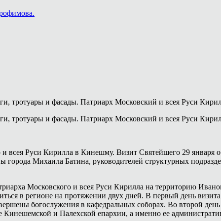
Трофимова.
и, тротуары и фасады. Патриарх Московский и всея Руси Кирил
и, тротуары и фасады. Патриарх Московский и всея Руси Кирил
 и всея Руси Кирилла в Кинешму. Визит Святейшего 29 января 
вы города Михаила Батина, руководителей структурных подразде
триарха Московского и всея Руси Кирилла на территорию Иванов
диться в регионе на протяжении двух дней. В первый день визи
овершены богослужения в кафедральных соборах. Во второй ден
ие Кинешемской и Палехской епархии, а именно ее администрат