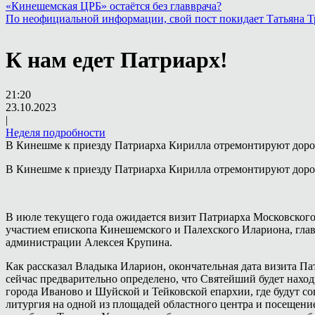
«Кинешемская ЦРБ» остаётся без главврача?
По неофициальной информации, свой пост покидает Татьяна 
К нам едет Патриарх!
21:20
23.10.2023
|
Неделя подробности
В Кинешме к приезду Патриарха Кирилла отремонтируют дорог
В Кинешме к приезду Патриарха Кирилла отремонтируют дорог
В июле текущего года ожидается визит Патриарха Московского
участием епископа Кинешемского и Палехского Илариона, гла
администрации Алексея Крупина.
Как рассказал Владыка Иларион, окончательная дата визита Па
сейчас предварительно определено, что Святейший будет нахо
города Иваново и Шуйской и Тейковской епархии, где будут с
литургия на одной из площадей областного центра и посещен