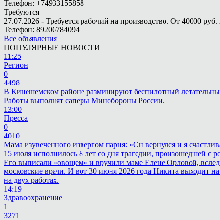
Телефон: +74933155858
Требуются
27.07.2026 - Требуется рабочий на производство. От 40000 руб. 
Телефон: 89206784094
Все объявления
ПОПУЛЯРНЫЕ НОВОСТИ
11:25
Регион
0
4498
В Кинешемском районе разминируют беспилотный летательны
Работы выполнят саперы Минобороны России.
13:00
Пресса
0
4010
Мама изувеченного извергом парня: «Он вернулся и я счастлив
15 июля исполнилось 8 лет со дня трагедии, произошедшей с 
Его выписали «овощем» и вручили маме Елене Орловой, вслед
московские врачи. И вот 30 июня 2026 года Никита выходит на
на двух работах.
14:19
Здравоохранение
1
3271