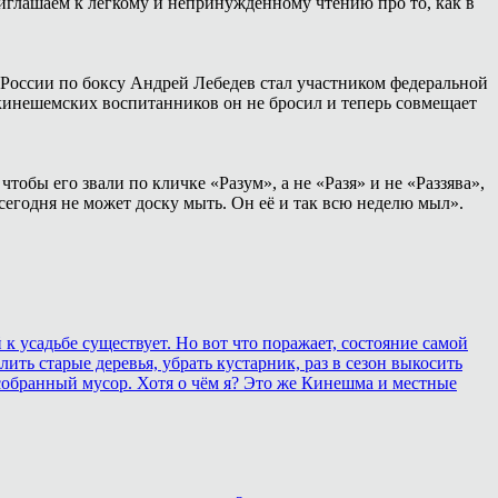
иглашаем к лёгкому и непринуждённому чтению про то, как в
России по боксу Андрей Лебедев стал участником федеральной
 кинешемских воспитанников он не бросил и теперь совмещает
тобы его звали по кличке «Разум», а не «Разя» и не «Раззява»,
сегодня не может доску мыть. Он её и так всю неделю мыл».
 усадьбе существует. Но вот что поражает, состояние самой
ить старые деревья, убрать кустарник, раз в сезон выкосить
собранный мусор. Хотя о чём я? Это же Кинешма и местные