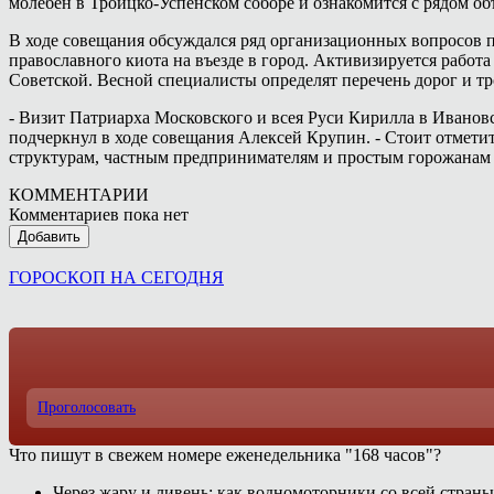
молебен в Троицко-Успенском соборе и ознакомится с рядом об
В ходе совещания обсуждался ряд организационных вопросов 
православного киота на въезде в город. Активизируется рабо
Советской. Весной специалисты определят перечень дорог и т
- Визит Патриарха Московского и всея Руси Кирилла в Ивановс
подчеркнул в ходе совещания Алексей Крупин. - Стоит отметит
структурам, частным предпринимателям и простым горожанам 
КОММЕНТАРИИ
Комментариев пока нет
Добавить
ГОРОСКОП НА СЕГОДНЯ
Проголосовать
Что пишут в свежем номере еженедельника "168 часов"?
Через жару и ливень: как водномоторники со всей страны