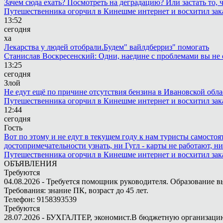
Зачем сюда ехать? Посмотреть на деградацию? Или застать то
Путешественника огорчил в Кинешме интернет и восхитил зак
13:52
сегодня
ха
Лекарства у людей отобрали.Будем" вайлдберриз" помогать
Станислав Воскресенский: Одни, наедине с проблемами вы не 
13:25
сегодня
Злой
Не едут ещё по причине отсутствия бензина в Ивановской обла
Путешественника огорчил в Кинешме интернет и восхитил зак
12:44
сегодня
Гость
Вот по этому и не едут в текущем году к нам туристы самостоя
достопримечательности узнать, ни Гугл - карты не работают, н
Путешественника огорчил в Кинешме интернет и восхитил зак
ОБЪЯВЛЕНИЯ
Требуются
04.08.2026 - Требуется помощник руководителя. Образование в
Требования: знание ПК, возраст до 45 лет.
Телефон: 9158393539
Требуются
28.07.2026 - БУХГАЛТЕР, экономист.В бюджетную организацию.