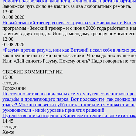
Ремонт по-заволжски: кабинет для чиновника против квартиры
Заволжске чуть было не взялись за два любопытных ремонта.
13:00
01.08.2026
Новый земский тренер успевает трудиться в Наволоках и Кин
программы «Земский тренер» и с июня 2026 года работает в н
занятия в двух городах. Иногда молодому тренеру помогает ег
12:00
01.08.2026
«Разум» против разума, или как Виталий искал себя в лихих де
как предпочитали сами одноклассники. Чтобы до них лучше дох
Или: «Дай списать Разуму. Почему опять? Надо говорить не «опя
СВЕЖИЕ КОММЕНТАРИИ
15:06
сегодня
Горожанин
Постоянно читаю в социальных сетях у путешественников про п
усадьбы и прилегающего парка. Вот подскажите, так сложно пар
траву?! Можно провести субботник, откликнется множество не
руководители - иной уровень принятия решений.
Путешественника огорчил в Кинешме интернет и восхитил зак
14:45
сегодня
Ха-ха