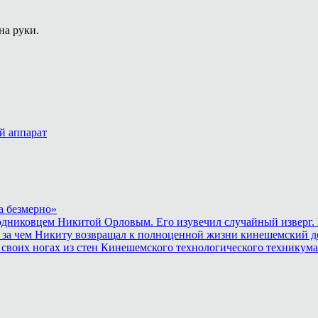
на руки.
й аппарат
а безмерно»
родниковцем Никитой Орловым. Его изувечил случайный изверг. 
 за чем Никиту возвращал к полноценной жизни кинешемский до
 своих ногах из стен Кинешемского технологического техникума