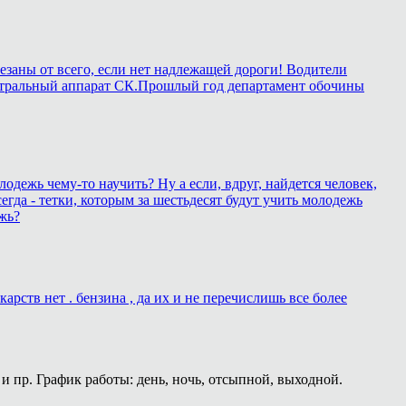
езаны от всего, если нет надлежащей дороги! Водители
в центральный аппарат СК.Прошлый год департамент обочины
лодежь чему-то научить? Ну а если, вдруг, найдется человек,
егда - тетки, которым за шестьдесят будут учить молодежь
жь?
рств нет . бензина , да их и не перечислишь все более
и пр. График работы: день, ночь, отсыпной, выходной.