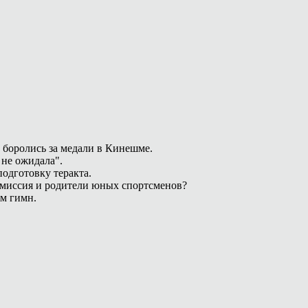
 боролись за медали в Кинешме.
 не ожидала".
одготовку теракта.
омиссия и родители юных спортсменов?
ам гимн.