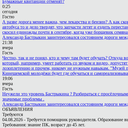
Бумажные квитанции отменят?
0:25
сегодня
Гостю
А разве дорога менее важна, чем лекарства и бензин? А как с
автобуса то и дело твердят, что запчасти летят и ездить пере
скосил единожды почти в сентябре, когда уже борщевик семяна 
Александр Бастрыкин заинтересовался состоянием дороги меж
21:38
вчера
Гость
Честно, так и не понял, кто и чему там будет обучать? Откуда 
который, например, умеет работать со звуком и видео, допустят
лозоплетению и прочем, никому не нужным навыкам. "Музей п
Кинешемской молодёжи будет где обучаться и самореализовыва
19:06
вчера
Гость
Неужели это уровень Бастрыкина ? Разбираться с просёлочными 
значимые проблемы .
Александр Бастрыкин заинтересовался состоянием дороги меж
ОБЪЯВЛЕНИЯ
Требуются
04.08.2026 - Требуется помощник руководителя. Образование в
Требования: знание ПК, возраст до 45 лет.