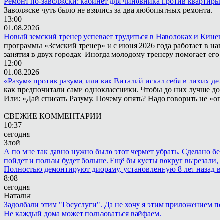
Ремонт по-заволжски: кабинет для чиновника против квартиры
Заволжске чуть было не взялись за два любопытных ремонта.
13:00
01.08.2026
Новый земский тренер успевает трудиться в Наволоках и Кин
программы «Земский тренер» и с июня 2026 года работает в н
занятия в двух городах. Иногда молодому тренеру помогает ег
12:00
01.08.2026
«Разум» против разума, или как Виталий искал себя в лихих де
как предпочитали сами одноклассники. Чтобы до них лучше дох
Или: «Дай списать Разуму. Почему опять? Надо говорить не «опя
СВЕЖИЕ КОММЕНТАРИИ
10:37
сегодня
Злой
А по мне так давно нужно было этот чермет убрать. Сделано бе
пойдет и пользы будет больше. Ещё бы кусты вокруг вырезали, т
Полностью демонтируют диораму, установленную 8 лет назад в 
8:08
сегодня
Натальч
Задолбали этим "Госуслуги". Да не хочу я этим приложением п
Не каждый дома может пользоваться вайфаем.