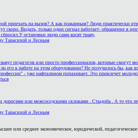
корой приехать на вызов? А как пожарным? Люди практически отр
станут скоро. Видать, только один сигнал работает- обращение 
сбросил.У остановки люди сами косят траву.
ду Тарасихой и Лесным
возьмут педагогов или просто профессионалов, которые смогут мо
 ли его к работе на этом оборудовании? Не получилось бы, как вс
рофессии" - уже нафталином попахивает. Это привлечет молоде
ться
дорогами или межсоседскими склоками . Стыдоба . А то что лека
ду Тарасихой и Лесным
ысшее или среднее экономическое, юридической, педагогическое 