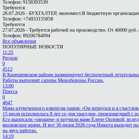
Телефон: 9158393539
Требуются
28.07.2026 - БУХГАЛТЕР, экономист.В бюджетную организацию.
Телефон: +74933155858
Требуются
27.07.2026 - Требуется рабочий на производство. От 40000 руб. 
Телефон: 89206784094
Все объявления
ПОПУЛЯРНЫЕ НОВОСТИ
11:25
Регион
0
4512
В Кинешемском районе разминируют беспилотный летательны
Работы выполнят саперы Минобороны России.
13:00
Пресса
0
4047
Мама изувеченного извергом парня: «Он вернулся и я счастлив
15 июля исполнилось 8 лет со дня трагедии, произошедшей с 
Его выписали «овощем» и вручили маме Елене Орловой, вслед
московские врачи. И вот 30 июня 2026 года Никита выходит на
на двух работах.
14:19