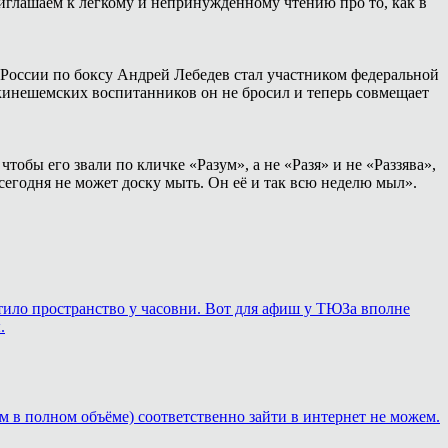
иглашаем к лёгкому и непринуждённому чтению про то, как в
России по боксу Андрей Лебедев стал участником федеральной
 кинешемских воспитанников он не бросил и теперь совмещает
тобы его звали по кличке «Разум», а не «Разя» и не «Раззява»,
сегодня не может доску мыть. Он её и так всю неделю мыл».
ортило пространство у часовни. Вот для афиш у ТЮЗа вполне
.
м в полном объёме) соответственно зайти в интернет не можем.