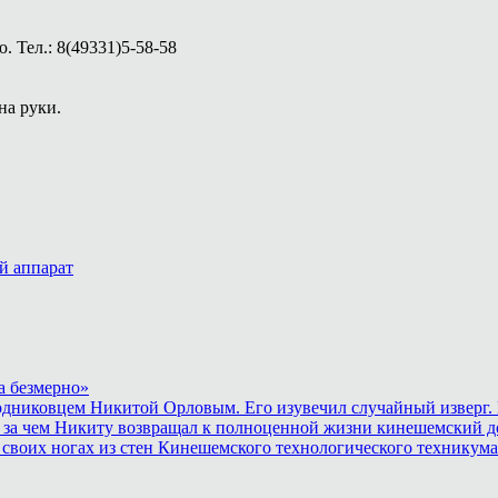
 Тел.: 8(49331)5-58-58
на руки.
й аппарат
а безмерно»
родниковцем Никитой Орловым. Его изувечил случайный изверг. 
 за чем Никиту возвращал к полноценной жизни кинешемский до
 своих ногах из стен Кинешемского технологического техникума