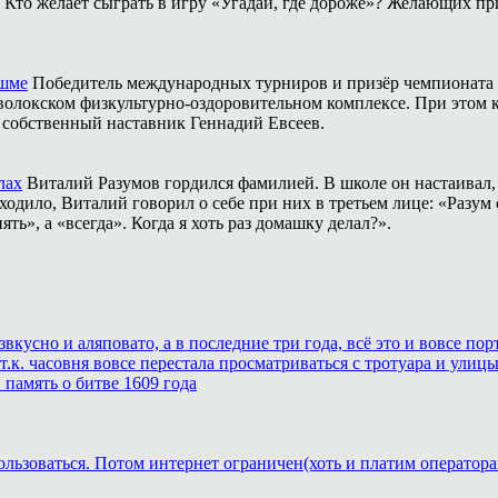
Кто желает сыграть в игру «Угадай, где дороже»? Желающих пр
ешме
Победитель международных турниров и призёр чемпионата 
аволокском физкультурно-оздоровительном комплексе. При этом
о собственный наставник Геннадий Евсеев.
лах
Виталий Разумов гордился фамилией. В школе он настаивал, ч
одило, Виталий говорил о себе при них в третьем лице: «Разум 
ть», а «всегда». Когда я хоть раз домашку делал?».
звкусно и аляповато, а в последние три года, всё это и вовсе п
.к. часовня вовсе перестала просматриваться с тротуара и улицы
память о битве 1609 года
ользоваться. Потом интернет ограничен(хоть и платим оператора