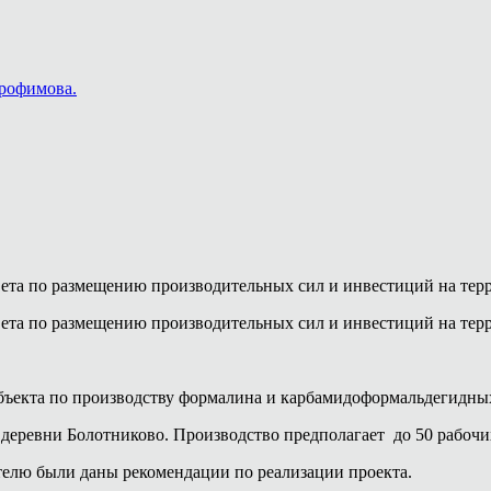
Трофимова.
овета по размещению производительных сил и инвестиций на те
овета по размещению производительных сил и инвестиций на те
бъекта по производству формалина и карбамидоформальдегидных
е деревни Болотниково. Производство предполагает до 50 рабочи
телю были даны рекомендации по реализации проекта.