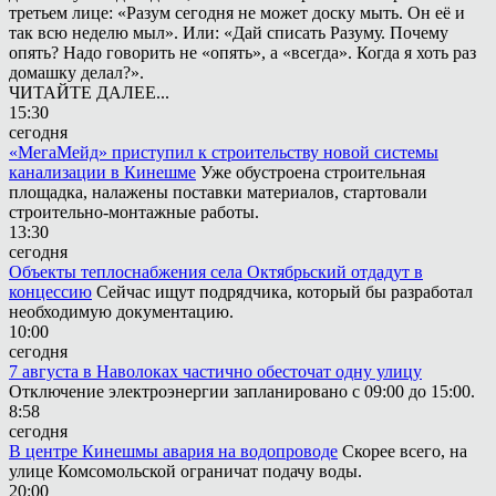
третьем лице: «Разум сегодня не может доску мыть. Он её и
так всю неделю мыл». Или: «Дай списать Разуму. Почему
опять? Надо говорить не «опять», а «всегда». Когда я хоть раз
домашку делал?».
ЧИТАЙТЕ ДАЛЕЕ...
15:30
сегодня
«МегаМейд» приступил к строительству новой системы
канализации в Кинешме
Уже обустроена строительная
площадка, налажены поставки материалов, стартовали
строительно-монтажные работы.
13:30
сегодня
Объекты теплоснабжения села Октябрьский отдадут в
концессию
Сейчас ищут подрядчика, который бы разработал
необходимую документацию.
10:00
сегодня
7 августа в Наволоках частично обесточат одну улицу
Отключение электроэнергии запланировано с 09:00 до 15:00.
8:58
сегодня
В центре Кинешмы авария на водопроводе
Скорее всего, на
улице Комсомольской ограничат подачу воды.
20:00