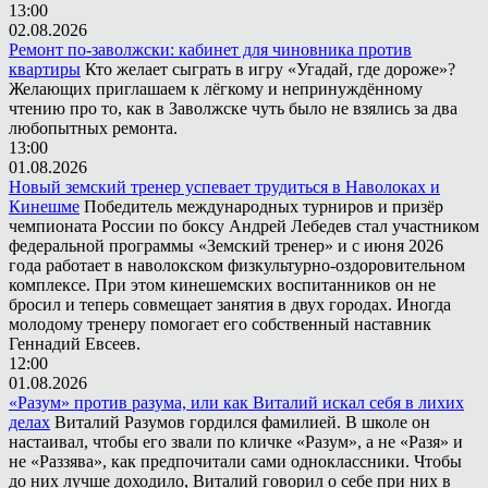
13:00
02.08.2026
Ремонт по-заволжски: кабинет для чиновника против
квартиры
Кто желает сыграть в игру «Угадай, где дороже»?
Желающих приглашаем к лёгкому и непринуждённому
чтению про то, как в Заволжске чуть было не взялись за два
любопытных ремонта.
13:00
01.08.2026
Новый земский тренер успевает трудиться в Наволоках и
Кинешме
Победитель международных турниров и призёр
чемпионата России по боксу Андрей Лебедев стал участником
федеральной программы «Земский тренер» и с июня 2026
года работает в наволокском физкультурно-оздоровительном
комплексе. При этом кинешемских воспитанников он не
бросил и теперь совмещает занятия в двух городах. Иногда
молодому тренеру помогает его собственный наставник
Геннадий Евсеев.
12:00
01.08.2026
«Разум» против разума, или как Виталий искал себя в лихих
делах
Виталий Разумов гордился фамилией. В школе он
настаивал, чтобы его звали по кличке «Разум», а не «Разя» и
не «Раззява», как предпочитали сами одноклассники. Чтобы
до них лучше доходило, Виталий говорил о себе при них в