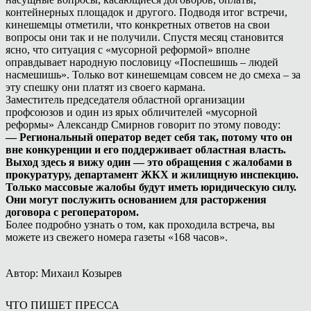
контейнерных площадок и другого. Подводя итог встречи,
кинешемцы отметили, что конкретных ответов на свои
вопросы они так и не получили. Спустя месяц становится
ясно, что ситуация с «мусорной реформой» вполне
оправдывает народную пословицу «Поспешишь – людей
насмешишь». Только вот кинешемцам совсем не до смеха – за
эту спешку они платят из своего кармана.
Заместитель председателя областной организации
профсоюзов и один из ярых обличителей «мусорной
реформы» Александр Смирнов говорит по этому поводу:
— Региональный оператор ведет себя так, потому что он
вне конкуренции и его поддерживает областная власть.
Выход здесь я вижу один — это обращения с жалобами в
прокуратуру, департамент ЖКХ и жилищную инспекцию.
Только массовые жалобы будут иметь юридическую силу.
Они могут послужить основанием для расторжения
договора с регоператором.
Более подробно узнать о том, как проходила встреча, вы
можете из свежего номера газеты «168 часов».
Автор: Михаил Козырев
ЧТО ПИШЕТ ПРЕССА