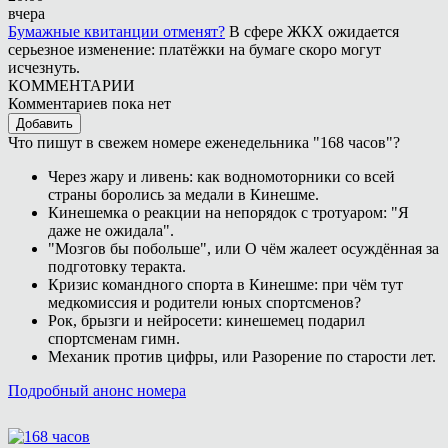
вчера
Бумажные квитанции отменят?
В сфере ЖКХ ожидается
серьезное изменение: платёжки на бумаге скоро могут
исчезнуть.
КОММЕНТАРИИ
Комментариев пока нет
Добавить
Что пишут в свежем номере еженедельника "168 часов"?
Через жару и ливень: как водномоторники со всей
страны боролись за медали в Кинешме.
Кинешемка о реакции на непорядок с тротуаром: "Я
даже не ожидала".
"Мозгов бы побольше", или О чём жалеет осуждённая за
подготовку теракта.
Кризис командного спорта в Кинешме: при чём тут
медкомиссия и родители юных спортсменов?
Рок, брызги и нейросети: кинешемец подарил
спортсменам гимн.
Механик против цифры, или Разорение по старости лет.
Подробный анонс номера