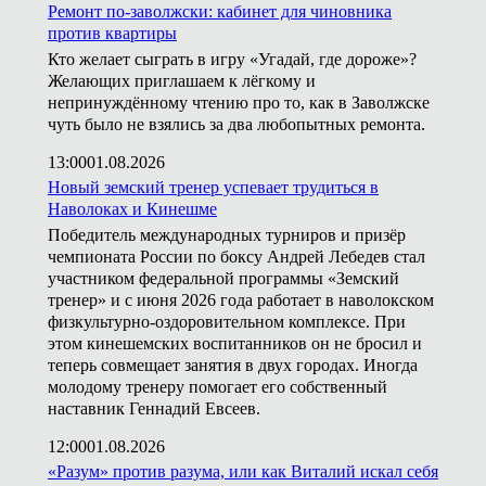
Ремонт по-заволжски: кабинет для чиновника
против квартиры
Кто желает сыграть в игру «Угадай, где дороже»?
Желающих приглашаем к лёгкому и
непринуждённому чтению про то, как в Заволжске
чуть было не взялись за два любопытных ремонта.
13:00
01.08.2026
Новый земский тренер успевает трудиться в
Наволоках и Кинешме
Победитель международных турниров и призёр
чемпионата России по боксу Андрей Лебедев стал
участником федеральной программы «Земский
тренер» и с июня 2026 года работает в наволокском
физкультурно-оздоровительном комплексе. При
этом кинешемских воспитанников он не бросил и
теперь совмещает занятия в двух городах. Иногда
молодому тренеру помогает его собственный
наставник Геннадий Евсеев.
12:00
01.08.2026
«Разум» против разума, или как Виталий искал себя