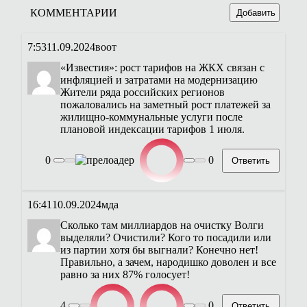
КОММЕНТАРИИ
Добавить
7:53
11.09.2024
воот
«Известия»: рост тарифов на ЖКХ связан с
инфляцией и затратами на модернизацию
Жители ряда российских регионов
пожаловались на заметный рост платежей за
жилищно-коммунальные услуги после
плановой индексации тарифов 1 июля.
0
0
Ответить
16:41
10.09.2024
мда
Сколько там миллиардов на очистку Волги
выделяли? Очистили? Кого то посадили или
из партии хотя бы выгнали? Конечно нет!
Правильно, а зачем, народишко доволен и все
равно за них 87% голосует!
4
0
Ответить