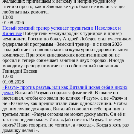
Желающих приглашаем к лёгкому и непринуждённому
чтению про то, как в Заволжске чуть было не взялись за два
любопытных ремонта.
13:00
01.08.2026
Новый земский тренер успевает трудиться в Наволоках и
Кинешме
Победитель международных турниров и призёр
чемпионата России по боксу Андрей Лебедев стал участником
федеральной программы «Земский тренер» и с июня 2026
года работает в наволокском физкультурно-оздоровительном
комплексе. При этом кинешемских воспитанников он не
бросил и теперь совмещает занятия в двух городах. Иногда
молодому тренеру помогает его собственный наставник
Геннадий Евсеев.
12:00
01.08.2026
«Разум» против разума, или как Виталий искал себя в лихих
делах
Виталий Разумов гордился фамилией. В школе он
настаивал, чтобы его звали по кличке «Разум», а не «Разя» и
не «Раззява», как предпочитали сами одноклассники. Чтобы
до них лучше доходило, Виталий говорил о себе при них в
третьем лице: «Разум сегодня не может доску мыть. Он её и
так всю неделю мыл». Или: «Дай списать Разуму. Почему
опять? Надо говорить не «опять», а «всегда». Когда я хоть раз
домашку делал?».