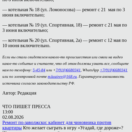
— котельная № 18 (ул. Ломоносова) — ремонт с 21 мая по 3
июня включительно;
— котельная № 19 (ул. Спортивная, 18) — ремонт с 21 мая по
3 июня включительно;
— котельная № 20 (ул. Спортивная, 2а) — ремонт с 12 мая по
10 июня включительно.
Если вы стали свидетелем какого-то происшествия или сняли на видео
какое-то событие и считаете, что об этом должны узнать все, сообщите
нам по телефону:
5-45-84
или +
7(910)6680341
, WhatsApp
+7(910)6680341
или по электронной почте
m.kozirev@168.ru
. Гарантируем анонимность
источника согласно законодательству РФ.
Автор: Редакция
ЧТО ПИШЕТ ПРЕССА
13:00
02.08.2026
Ремонт по-заволжски: кабинет для чиновника против
квартиры
Кто желает сыграть в игру «Угадай, где дороже»?