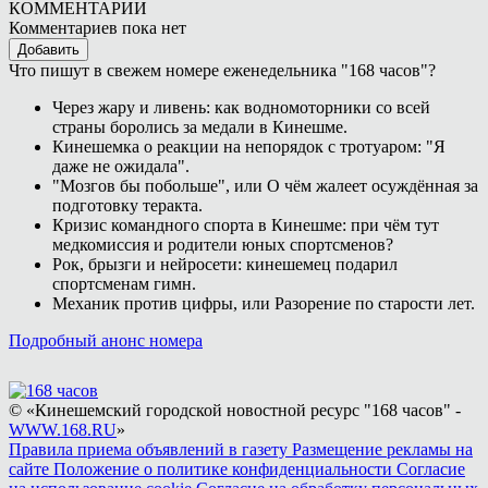
КОММЕНТАРИИ
Комментариев пока нет
Добавить
Что пишут в свежем номере еженедельника "168 часов"?
Через жару и ливень: как водномоторники со всей
страны боролись за медали в Кинешме.
Кинешемка о реакции на непорядок с тротуаром: "Я
даже не ожидала".
"Мозгов бы побольше", или О чём жалеет осуждённая за
подготовку теракта.
Кризис командного спорта в Кинешме: при чём тут
медкомиссия и родители юных спортсменов?
Рок, брызги и нейросети: кинешемец подарил
спортсменам гимн.
Механик против цифры, или Разорение по старости лет.
Подробный анонс номера
© «Кинешемский городской новостной ресурс "168 часов" -
WWW.168.RU
»
Правила приема объявлений в газету
Размещение рекламы на
сайте
Положение о политике конфиденциальности
Согласие