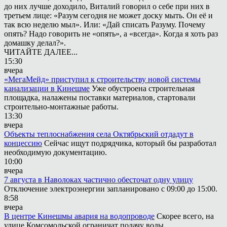
до них лучше доходило, Виталий говорил о себе при них в
третьем лице: «Разум сегодня не может доску мыть. Он её и
так всю неделю мыл». Или: «Дай списать Разуму. Почему
опять? Надо говорить не «опять», а «всегда». Когда я хоть раз
домашку делал?».
ЧИТАЙТЕ ДАЛЕЕ...
15:30
вчера
«МегаМейд» приступил к строительству новой системы
канализации в Кинешме
Уже обустроена строительная
площадка, налажены поставки материалов, стартовали
строительно-монтажные работы.
13:30
вчера
Объекты теплоснабжения села Октябрьский отдадут в
концессию
Сейчас ищут подрядчика, который бы разработал
необходимую документацию.
10:00
вчера
7 августа в Наволоках частично обесточат одну улицу
Отключение электроэнергии запланировано с 09:00 до 15:00.
8:58
вчера
В центре Кинешмы авария на водопроводе
Скорее всего, на
улице Комсомольской ограничат подачу воды.