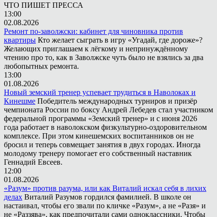
ЧТО ПИШЕТ ПРЕССА
13:00
02.08.2026
Ремонт по-заволжски: кабинет для чиновника против
квартиры
Кто желает сыграть в игру «Угадай, где дороже»?
Желающих приглашаем к лёгкому и непринуждённому
чтению про то, как в Заволжске чуть было не взялись за два
любопытных ремонта.
13:00
01.08.2026
Новый земский тренер успевает трудиться в Наволоках и
Кинешме
Победитель международных турниров и призёр
чемпионата России по боксу Андрей Лебедев стал участником
федеральной программы «Земский тренер» и с июня 2026
года работает в наволокском физкультурно-оздоровительном
комплексе. При этом кинешемских воспитанников он не
бросил и теперь совмещает занятия в двух городах. Иногда
молодому тренеру помогает его собственный наставник
Геннадий Евсеев.
12:00
01.08.2026
«Разум» против разума, или как Виталий искал себя в лихих
делах
Виталий Разумов гордился фамилией. В школе он
настаивал, чтобы его звали по кличке «Разум», а не «Разя» и
не «Раззява», как предпочитали сами одноклассники. Чтобы