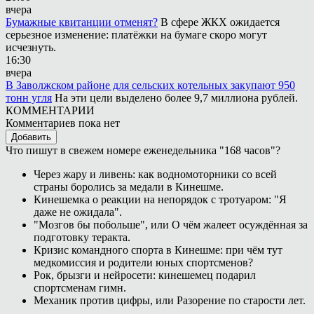
вчера
Бумажные квитанции отменят?
В сфере ЖКХ ожидается
серьезное изменение: платёжки на бумаге скоро могут
исчезнуть.
16:30
вчера
В Заволжском районе для сельских котельных закупают 950
тонн угля
На эти цели выделено более 9,7 миллиона рублей.
КОММЕНТАРИИ
Комментариев пока нет
Добавить
Что пишут в свежем номере еженедельника "168 часов"?
Через жару и ливень: как водномоторники со всей
страны боролись за медали в Кинешме.
Кинешемка о реакции на непорядок с тротуаром: "Я
даже не ожидала".
"Мозгов бы побольше", или О чём жалеет осуждённая за
подготовку теракта.
Кризис командного спорта в Кинешме: при чём тут
медкомиссия и родители юных спортсменов?
Рок, брызги и нейросети: кинешемец подарил
спортсменам гимн.
Механик против цифры, или Разорение по старости лет.