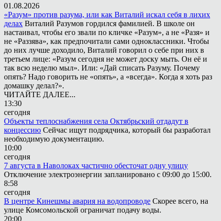
01.08.2026
«Разум» против разума, или как Виталий искал себя в лихих
делах
Виталий Разумов гордился фамилией. В школе он
настаивал, чтобы его звали по кличке «Разум», а не «Разя» и
не «Раззява», как предпочитали сами одноклассники. Чтобы
до них лучше доходило, Виталий говорил о себе при них в
третьем лице: «Разум сегодня не может доску мыть. Он её и
так всю неделю мыл». Или: «Дай списать Разуму. Почему
опять? Надо говорить не «опять», а «всегда». Когда я хоть раз
домашку делал?».
ЧИТАЙТЕ ДАЛЕЕ...
13:30
сегодня
Объекты теплоснабжения села Октябрьский отдадут в
концессию
Сейчас ищут подрядчика, который бы разработал
необходимую документацию.
10:00
сегодня
7 августа в Наволоках частично обесточат одну улицу
Отключение электроэнергии запланировано с 09:00 до 15:00.
8:58
сегодня
В центре Кинешмы авария на водопроводе
Скорее всего, на
улице Комсомольской ограничат подачу воды.
20:00