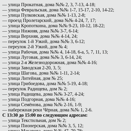
— улица Прокатная, дома №№ 2, 3, 7-13, 4-18;
— улица Февральская, дома №№ 1-7, 15-17, 2-10, 14-22;
— улица Пулковская, дома №№ 1-13, 2-8;
— проезд Пролетарский, дома №№ 4-24, 7, 17;
— улица Кропоткина, дома №№ 9-23, 10-12, 18-22;
— улица Нижняя, дома №№ 3-7, 6-14;
— улица Верхняя, дома №№ 4-14, 24;
— переулок 1-й Узкий, дома №№ 3, 6-12;
— переулок 2-й Узкий, дом № 4;
— улица Рабочая, дома №№ 4, 14-18, 6-а, 5, 7, 11, 13;
— улица Луговая, дома №№ 3, 6-14, 24;
— улица 2-я Железнодорожная, дома №№ 4-16;
— улица Заводская 2-20, 3, 5;
— улица Шагова, дома №№ 1-11, 2-14;
— улица Литейная, дом № 25;
— улица Грибоедова, дома №№ 5-19, 4-18;
— переулок Радищева, дом № 2;
— улица Радищева, дома №№ 3-27, 4-24;
— улица Подгорная, дома №№ 4-16;
— улица Семёнова, дома №№ 2-16, 1-9;
— набережная реки Чёрная, дома №№ 1, 2-6.
С 13:30 до 15:00 по следующим адресам:
— улица Текстильная, дом № 2;
— улица Пионерская, дома №№ 3, 5, 12;
— улица Макарова, дома №№ 47, 70-78;