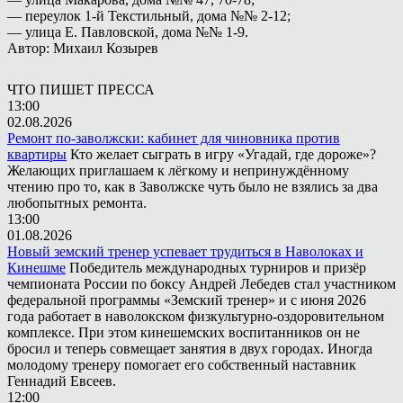
— переулок 1-й Текстильный, дома №№ 2-12;
— улица Е. Павловской, дома №№ 1-9.
Автор: Михаил Козырев
ЧТО ПИШЕТ ПРЕССА
13:00
02.08.2026
Ремонт по-заволжски: кабинет для чиновника против
квартиры
Кто желает сыграть в игру «Угадай, где дороже»?
Желающих приглашаем к лёгкому и непринуждённому
чтению про то, как в Заволжске чуть было не взялись за два
любопытных ремонта.
13:00
01.08.2026
Новый земский тренер успевает трудиться в Наволоках и
Кинешме
Победитель международных турниров и призёр
чемпионата России по боксу Андрей Лебедев стал участником
федеральной программы «Земский тренер» и с июня 2026
года работает в наволокском физкультурно-оздоровительном
комплексе. При этом кинешемских воспитанников он не
бросил и теперь совмещает занятия в двух городах. Иногда
молодому тренеру помогает его собственный наставник
Геннадий Евсеев.
12:00