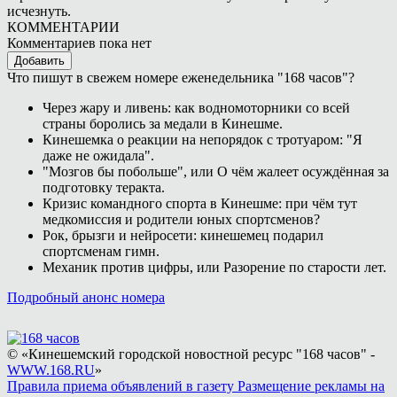
исчезнуть.
КОММЕНТАРИИ
Комментариев пока нет
Добавить
Что пишут в свежем номере еженедельника "168 часов"?
Через жару и ливень: как водномоторники со всей
страны боролись за медали в Кинешме.
Кинешемка о реакции на непорядок с тротуаром: "Я
даже не ожидала".
"Мозгов бы побольше", или О чём жалеет осуждённая за
подготовку теракта.
Кризис командного спорта в Кинешме: при чём тут
медкомиссия и родители юных спортсменов?
Рок, брызги и нейросети: кинешемец подарил
спортсменам гимн.
Механик против цифры, или Разорение по старости лет.
Подробный анонс номера
© «Кинешемский городской новостной ресурс "168 часов" -
WWW.168.RU
»
Правила приема объявлений в газету
Размещение рекламы на