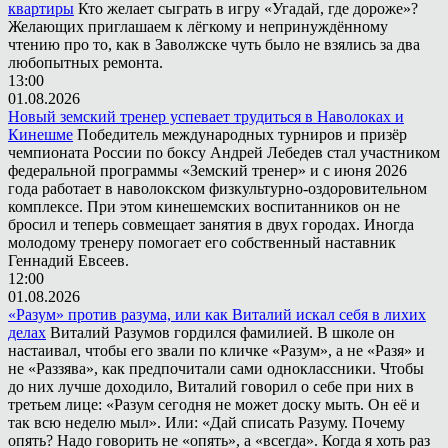
квартиры
Кто желает сыграть в игру «Угадай, где дороже»?
Желающих приглашаем к лёгкому и непринуждённому
чтению про то, как в Заволжске чуть было не взялись за два
любопытных ремонта.
13:00
01.08.2026
Новый земский тренер успевает трудиться в Наволоках и
Кинешме
Победитель международных турниров и призёр
чемпионата России по боксу Андрей Лебедев стал участником
федеральной программы «Земский тренер» и с июня 2026
года работает в наволокском физкультурно-оздоровительном
комплексе. При этом кинешемских воспитанников он не
бросил и теперь совмещает занятия в двух городах. Иногда
молодому тренеру помогает его собственный наставник
Геннадий Евсеев.
12:00
01.08.2026
«Разум» против разума, или как Виталий искал себя в лихих
делах
Виталий Разумов гордился фамилией. В школе он
настаивал, чтобы его звали по кличке «Разум», а не «Разя» и
не «Раззява», как предпочитали сами одноклассники. Чтобы
до них лучше доходило, Виталий говорил о себе при них в
третьем лице: «Разум сегодня не может доску мыть. Он её и
так всю неделю мыл». Или: «Дай списать Разуму. Почему
опять? Надо говорить не «опять», а «всегда». Когда я хоть раз