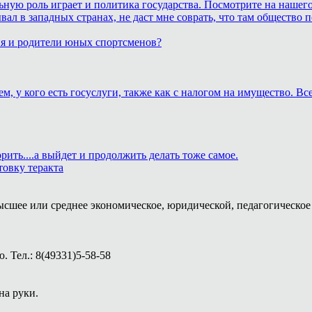
ьную роль играет и политика государства. Посмотрите на нашего
бывал в западных странах, не даст мне соврать, что там обществ
ия и родители юных спортсменов?
м, у кого есть госуслуги, также как с налогом на имущество. В
рить....а выйдет и продолжить делать тоже самое.
товку теракта
ысшее или среднее экономическое, юридической, педагогическое 
 Тел.: 8(49331)5-58-58
на руки.