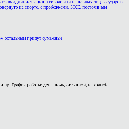
 главу администрации в городе или на первых лиц государства
о повернуто не спорте, с пробежками, ЗОЖ, постоянным
сем остальным придут бумажные.
и пр. График работы: день, ночь, отсыпной, выходной.