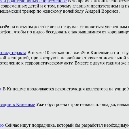
ия и родители юных спортсменов?
В то время как юные спортсме
 современных детей и о том, почему главным препятствием на п
инешемский тренер по женскому волейболу Андрей Воронов.
рачёв на восьмом десятке лет и не думал становиться уверенным 
ртфон, чтобы по видео беседовать с закрывшимися от коронавиру
товку теракта
Вот уже 10 лет как она живёт в Кинешме и ни разу
ой женщиной, про которую в первой же строчке описательной ча
отовление к террористическому акту. Вместе с двумя такими же 
»
В Кинешме продолжается реконструкция коллектора на улице 
изации в Кинешме
Уже обустроена строительная площадка, нала
ию
Сейчас ищут подрядчика, который бы разработал необходим