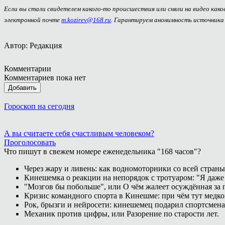
Если вы стали свидетелем какого-то происшествия или сняли на видео как
электронной почте
m.kozirev@168.ru
. Гарантируем анонимность источника
Автор: Редакция
Комментарии
Комментариев пока нет
Добавить
Гороскоп на сегодня
А вы считаете себя счастливым человеком?
Проголосовать
Что пишут в свежем номере еженедельника "168 часов"?
Через жару и ливень: как водномоторники со всей страны
Кинешемка о реакции на непорядок с тротуаром: "Я даже
"Мозгов бы побольше", или О чём жалеет осуждённая за п
Кризис командного спорта в Кинешме: при чём тут медк
Рок, брызги и нейросети: кинешемец подарил спортсмен
Механик против цифры, или Разорение по старости лет.