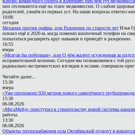
Кризис командного спорта в Кинешме: при чём тут медкомисс
них отсеиваются ещё на этапе медкомиссии. О слабом здоровье
родителей, узнаём из первых уст. На наши вопросы ответил к
10:00
сегодня
Механик против цифры, или Разорение по старости лет
Илья Г
освоил ещё в 2020-м, когда поменял кнопочный телефон на сма
попытаться расширить круг навыков и приведёт к разорению.
16:55
вчера
«Мозгов бы побольше», или О чём жалеет осужденная за подго
исправительной колонии. Сегодня мы познакомимся с той русск
радикально-экстремистских взглядов в исламе, совершила приг
Читайте далее...
15:30
вчера
«Уже проложено 920 метров нового самотёчного трубопровода
15:30
06.08.2026
«МегаМейд» приступил к строительству новой системы канал
работы.
13:30
06.08.2026
Объекты теплоснабжения села Октябрьский отдадут в концесс