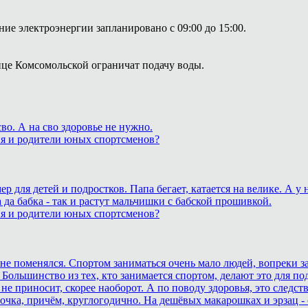
ие электроэнергии запланировано с 09:00 до 15:00.
лице Комсомольской ограничат подачу воды.
о. А на сво здоровье не нужно.
ия и родители юных спортсменов?
для детей и подростков. Папа бегает, катается на велике. А у
 да бабка - так и растут мальчишки с бабской прошивкой.
ия и родители юных спортсменов?
ане поменялся. Спортом заниматься очень мало людей, вопреки з
 Большинство из тех, кто занимается спортом, делают это для п
не приносит, скорее наоборот. А по поводу здоровья, это след
очка, причём, круглогодично. На дешёвых макарошках и эрзац -