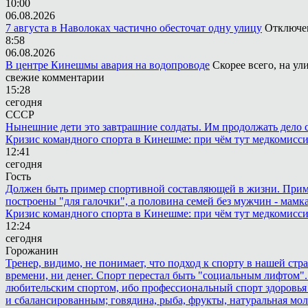
10:00
06.08.2026
7 августа в Наволоках частично обесточат одну улицу
Отключен
8:58
06.08.2026
В центре Кинешмы авария на водопроводе
Скорее всего, на у
свежие комментарии
15:28
сегодня
СССР
Нынешние дети это завтрашние солдаты. Им продолжать дело св
Кризис командного спорта в Кинешме: при чём тут медкомисс
12:41
сегодня
Гость
Должен быть пример спортивной составляющей в жизни. Пример 
построены "для галочки", а половина семей без мужчин - мамка
Кризис командного спорта в Кинешме: при чём тут медкомисс
12:24
сегодня
Горожанин
Тренер, видимо, не понимает, что подход к спорту в нашей стр
времени, ни денег. Спорт перестал быть "социальным лифтом".
любительским спортом, ибо профессиональный спорт здоровья 
и сбалансированным; говядина, рыба, фрукты, натуральная мол