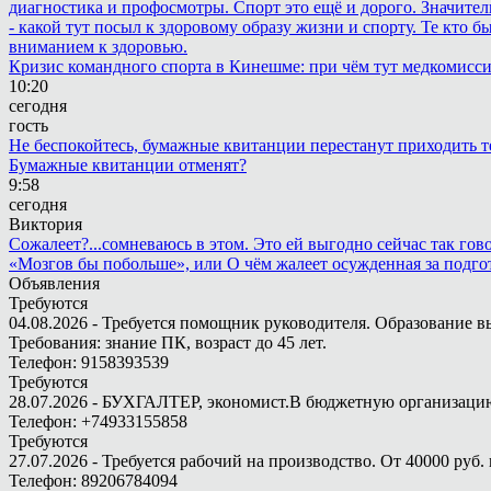
диагностика и профосмотры. Спорт это ещё и дорого. Значител
- какой тут посыл к здоровому образу жизни и спорту. Те кто 
вниманием к здоровью.
Кризис командного спорта в Кинешме: при чём тут медкомисс
10:20
сегодня
гость
Не беспокойтесь, бумажные квитанции перестанут приходить те
Бумажные квитанции отменят?
9:58
сегодня
Виктория
Сожалеет?...сомневаюсь в этом. Это ей выгодно сейчас так гово
«Мозгов бы побольше», или О чём жалеет осужденная за подго
Объявления
Требуются
04.08.2026 - Требуется помощник руководителя. Образование в
Требования: знание ПК, возраст до 45 лет.
Телефон: 9158393539
Требуются
28.07.2026 - БУХГАЛТЕР, экономист.В бюджетную организацию.
Телефон: +74933155858
Требуются
27.07.2026 - Требуется рабочий на производство. От 40000 руб. 
Телефон: 89206784094