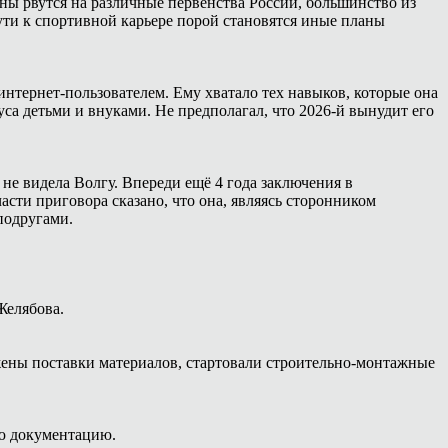
ны рвутся на различные первенства России, большинство из
ути к спортивной карьере порой становятся иные планы
интернет-пользователем. Ему хватало тех навыков, которые она
са детьми и внуками. Не предполагал, что 2026-й вынудит его
 не видела Волгу. Впереди ещё 4 года заключения в
сти приговора сказано, что она, являясь сторонником
подругами.
Желябова.
жены поставки материалов, стартовали строительно-монтажные
ую документацию.