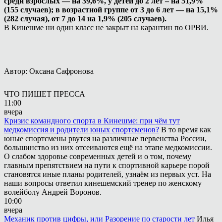
среди взрослых — на 39,6%, у детей до 2 лет – на 51,9%
(155 случаев); в возрастной группе от 3 до 6 лет — на 15,1%
(282 случая), от 7 до 14 на 1,9% (205 случаев).
В Кинешме ни один класс не закрыт на карантин по ОРВИ.
Автор: Оксана Сафронова
ЧТО ПИШЕТ ПРЕССА
11:00
вчера
Кризис командного спорта в Кинешме: при чём тут
медкомиссия и родители юных спортсменов?
В то время как
юные спортсмены рвутся на различные первенства России,
большинство из них отсеиваются ещё на этапе медкомиссии.
О слабом здоровье современных детей и о том, почему
главным препятствием на пути к спортивной карьере порой
становятся иные планы родителей, узнаём из первых уст. На
наши вопросы ответил кинешемский тренер по женскому
волейболу Андрей Воронов.
10:00
вчера
Механик против цифры, или Разорение по старости лет
Илья