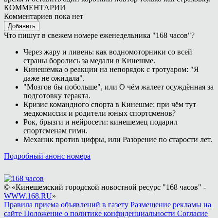
КОММЕНТАРИИ
Комментариев пока нет
Добавить
Что пишут в свежем номере еженедельника "168 часов"?
Через жару и ливень: как водномоторники со всей
страны боролись за медали в Кинешме.
Кинешемка о реакции на непорядок с тротуаром: "Я
даже не ожидала".
"Мозгов бы побольше", или О чём жалеет осуждённая за
подготовку теракта.
Кризис командного спорта в Кинешме: при чём тут
медкомиссия и родители юных спортсменов?
Рок, брызги и нейросети: кинешемец подарил
спортсменам гимн.
Механик против цифры, или Разорение по старости лет.
Подробный анонс номера
© «Кинешемский городской новостной ресурс "168 часов" -
WWW.168.RU
»
Правила приема объявлений в газету
Размещение рекламы на
сайте
Положение о политике конфиденциальности
Согласие