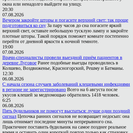
окна или ненадолго выйдите на улицу.
20:30
07.08.2026
Вечером закройте шторы и погасите верхний свет: так проще
подготовиться ко сну
За пару часов до сна погасите яркий
верхний свет, оставьте небольшую тусклую лампу и закройте
плотные шторы. Такой порядок поможет комнате постепенно
перейти от дневной яркости к ночной темноте.
19:00
07.08.2026
Врачи-специалисты провели выездной приём пациентов в
деревне Луговое
Ранее подобные выезды проводились в
Колшево, Воздвиженье, Красногорский, Решму и Батманы.
12:30
06.08.2026
С начала сезона случаев заболеваний клещевыми инфекциями
в регионе не зарегистрировано
Всего на 6 августа после
укусов клешей за медпомощью обратились 1418 человек.
6:25
06.08.2026
Пять будильников не помогут выспаться: лучше один поздний
сигнал
Цепочка ранних сигналов не возвращает недосып: она
лишь отнимает последние минуты непрерывного сна.
Практичнее поставить будильник на самое позднее реальное
время и оставить один короткий повтор только как страховку.