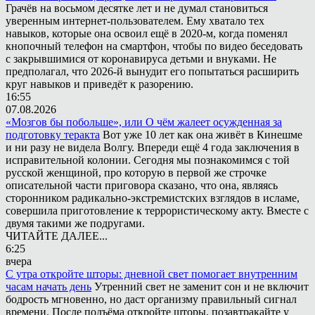
Грачёв на восьмом десятке лет и не думал становиться
уверенным интернет-пользователем. Ему хватало тех
навыков, которые она освоил ещё в 2020-м, когда поменял
кнопочный телефон на смартфон, чтобы по видео беседовать
с закрывшимися от коронавируса детьми и внуками. Не
предполагал, что 2026-й вынудит его попытаться расширить
круг навыков и приведёт к разорению.
16:55
07.08.2026
«Мозгов бы побольше», или О чём жалеет осужденная за
подготовку теракта
Вот уже 10 лет как она живёт в Кинешме
и ни разу не видела Волгу. Впереди ещё 4 года заключения в
исправительной колонии. Сегодня мы познакомимся с той
русской женщиной, про которую в первой же строчке
описательной части приговора сказано, что она, являясь
сторонником радикально-экстремистских взглядов в исламе,
совершила приготовление к террористическому акту. Вместе с
двумя такими же подругами.
ЧИТАЙТЕ ДАЛЕЕ...
6:25
вчера
С утра откройте шторы: дневной свет помогает внутренним
часам начать день
Утренний свет не заменит сон и не включит
бодрость мгновенно, но даст организму правильный сигнал
времени. После подъёма откройте шторы, позавтракайте у