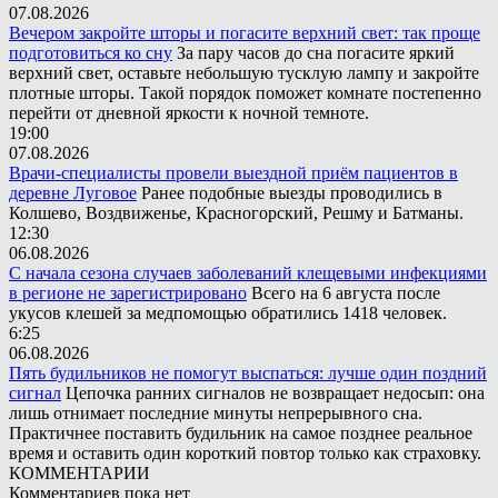
07.08.2026
Вечером закройте шторы и погасите верхний свет: так проще
подготовиться ко сну
За пару часов до сна погасите яркий
верхний свет, оставьте небольшую тусклую лампу и закройте
плотные шторы. Такой порядок поможет комнате постепенно
перейти от дневной яркости к ночной темноте.
19:00
07.08.2026
Врачи-специалисты провели выездной приём пациентов в
деревне Луговое
Ранее подобные выезды проводились в
Колшево, Воздвиженье, Красногорский, Решму и Батманы.
12:30
06.08.2026
С начала сезона случаев заболеваний клещевыми инфекциями
в регионе не зарегистрировано
Всего на 6 августа после
укусов клешей за медпомощью обратились 1418 человек.
6:25
06.08.2026
Пять будильников не помогут выспаться: лучше один поздний
сигнал
Цепочка ранних сигналов не возвращает недосып: она
лишь отнимает последние минуты непрерывного сна.
Практичнее поставить будильник на самое позднее реальное
время и оставить один короткий повтор только как страховку.
КОММЕНТАРИИ
Комментариев пока нет