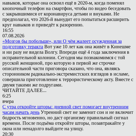
навыков, которые она освоил ещё в 2020-м, когда поменял
кнопочный телефон на смартфон, чтобы по видео беседовать
с закрывшимися от коронавируса детьми и внуками. Не
предполагал, что 2026-й вынудит его попытаться расширить
круг навыков и приведёт к разорению.
16:55
07.08.2026
«Мозгов бы побольше», или О чём жалеет осужденная за
подготовку теракта
Вот уже 10 лет как она живёт в Кинешме
и ни разу не видела Волгу. Впереди ещё 4 года заключения в
исправительной колонии. Сегодня мы познакомимся с той
русской женщиной, про которую в первой же строчке
описательной части приговора сказано, что она, являясь
сторонником радикально-экстремистских взглядов в исламе,
совершила приготовление к террористическому акту. Вместе с
двумя такими же подругами.
ЧИТАЙТЕ ДАЛЕЕ...
6:25
вчера
С утра откройте шторы: дневной свет помогает внутренним
часам начать день
Утренний свет не заменит сон и не включит
бодрость мгновенно, но даст организму правильный сигнал
времени. После подъёма откройте шторы, позавтракайте у
окна или ненадолго выйдите на улицу.
20:30