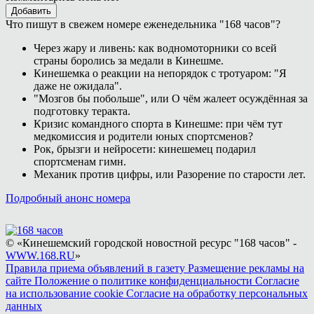
Добавить
Что пишут в свежем номере еженедельника "168 часов"?
Через жару и ливень: как водномоторники со всей
страны боролись за медали в Кинешме.
Кинешемка о реакции на непорядок с тротуаром: "Я
даже не ожидала".
"Мозгов бы побольше", или О чём жалеет осуждённая за
подготовку теракта.
Кризис командного спорта в Кинешме: при чём тут
медкомиссия и родители юных спортсменов?
Рок, брызги и нейросети: кинешемец подарил
спортсменам гимн.
Механик против цифры, или Разорение по старости лет.
Подробный анонс номера
© «Кинешемский городской новостной ресурс "168 часов" -
WWW.168.RU
»
Правила приема объявлений в газету
Размещение рекламы на
сайте
Положение о политике конфиденциальности
Согласие
на использование cookie
Согласие на обработку персональных
данных